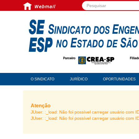
Pesquisar...
O SINDICATO
JURÍDICO
OPORTUNIDADES
Atenção
JUser: :_load: Não foi possível carregar usuário com I
JUser: :_load: Não foi possível carregar usuário com I