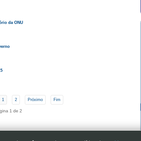
ório da ONU
verno
15
1
2
Próximo
Fim
gina 1 de 2