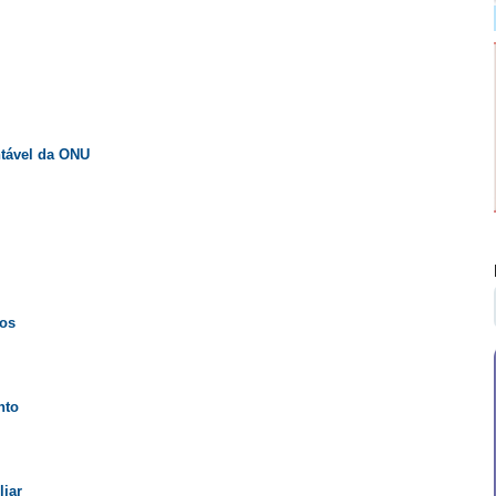
tável da ONU
os
nto
liar