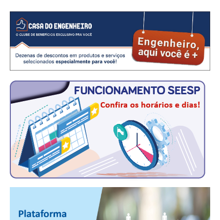
CRESCE BRASIL
CONSELHO TECNOLÓGICO
HISTÓRICO E ATUAÇÃO
COMPOSIÇÃO
CONSELHOS ASSESSORES
PERSONALIDADES DA TECNOLOGIA
NÚCLEO DA MULHER ENGENHEIRA
TRANSPARÊNCIA
JURÍDICO
CONSULTORIA
ACORDOS, CONVENÇÕES E DISSÍDIOS