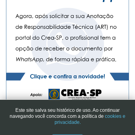
CONTATO
CURSOS
ENGENHEIRO EMPREENDEDOR
SEESP EDUCAÇÃO
PLATAFORMAS GRATUITAS
BENEFÍCIOS
APOSENTADORIA
CONVÊNIOS
Este site salva seu histórico de uso. Ao continuar
PLANO DE SAÚDE
navegando você concorda com a política de
cookies e
privacidade.
SEESPPREV
SINDICATO DOS ENGENHEIROS NO ESTADO DE SÃO PAULO
| RUA GENEBRA, 25 - CEP 01316-901 - SÃO PAULO/SP - BRASIL