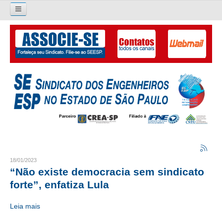
Pesquisar...
O SINDICATO
APRESENTAÇÃO
PALAVRA DO PRESIDENTE
DIRETORIA
DIRETORIA
LIVRO GESTÃO 2026-2029
18/01/2023
“Não existe democracia sem sindicato
SUBSEDES SINDICAIS
forte”, enfatiza Lula
GALERIA EX-PRESIDENTES
Leia mais
ORGANOGRAMA