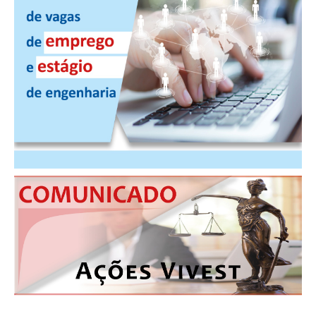
CONTRIBUIÇÕES
CONTRIBUIÇÃO ASSISTENCIAL
CONTRIBUIÇÃO ASSOCIATIVA OU ANUIDADE DE SÓCIO
CONTRIBUIÇÃO SINDICAL URBANA
REVISÃO DE APOSENTADORIA
FGTS EXPURGOS
FGTS CORREÇÃO
LEGISLAÇÃO
LEI 4.950-A/1966 – PISO SALARIAL
LEI 5.194/1966 – REGULAMENTAÇÃO DA PROFISSÃO
LEI 6.496/1977 – ART