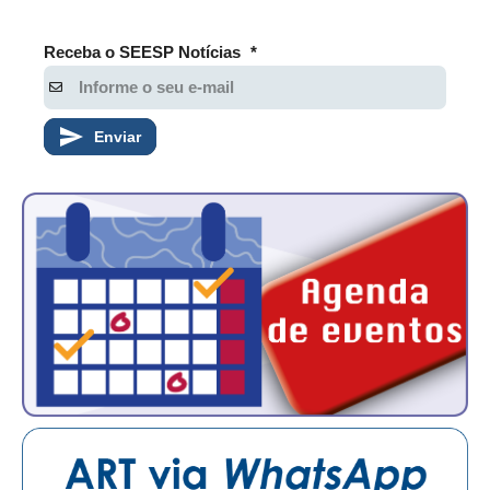
RES 1.002/2002 – CÓDIGO DE ÉTICA
Receba o SEESP Notícias
*
HOMOLOGAÇÕES
PISO SALARIAL
Enviar
FIQUE POR DENTRO
OPORTUNIDADES
APRESENTAÇÃO
EMPREGO E ESTÁGIO
CARREIRA
AUTÔNOMOS E SERVIÇOS
NEWSLETTER
GUIA DAS ENGENHARIAS