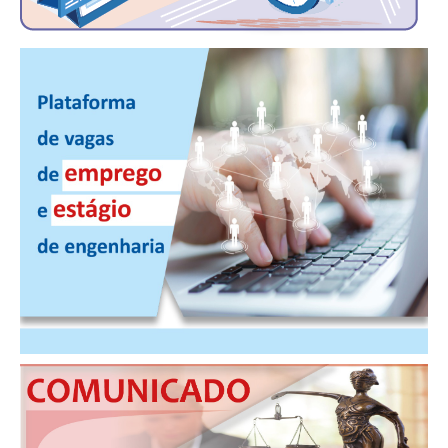
CONTRIBUIÇÕES
CONTRIBUIÇÃO ASSISTENCIAL
CONTRIBUIÇÃO ASSOCIATIVA OU ANUIDADE DE SÓCIO
CONTRIBUIÇÃO SINDICAL URBANA
REVISÃO DE APOSENTADORIA
FGTS EXPURGOS
FGTS CORREÇÃO
LEGISLAÇÃO
LEI 4.950-A/1966 – PISO SALARIAL
LEI 5.194/1966 – REGULAMENTAÇÃO DA PROFISSÃO
LEI 6.496/1977 – ART