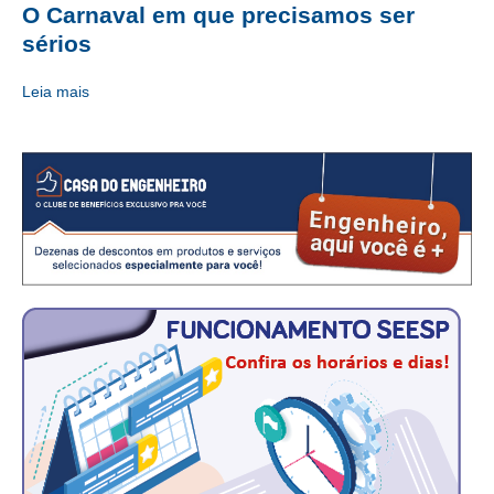
O Carnaval em que precisamos ser
CRESCE BRASIL
sérios
CONSELHO TECNOLÓGICO
Leia mais
HISTÓRICO E ATUAÇÃO
COMPOSIÇÃO
CONSELHOS ASSESSORES
PERSONALIDADES DA TECNOLOGIA
NÚCLEO DA MULHER ENGENHEIRA
TRANSPARÊNCIA
JURÍDICO
CONSULTORIA
ACORDOS, CONVENÇÕES E DISSÍDIOS