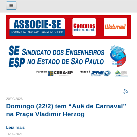
Pesquisar...
O SINDICATO
APRESENTAÇÃO
PALAVRA DO PRESIDENTE
DIRETORIA
DIRETORIA
LIVRO GESTÃO 2026-2029
20/02/2026
Domingo (22/2) tem “Auê de Carnaval”
SUBSEDES SINDICAIS
na Praça Vladimir Herzog
GALERIA EX-PRESIDENTES
Leia mais
16/02/2021
ORGANOGRAMA