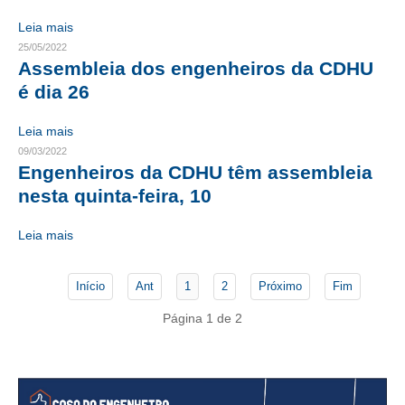
Leia mais
CONTATO
25/05/2022
Assembleia dos engenheiros da CDHU
CURSOS
é dia 26
ENGENHEIRO EMPREENDEDOR
Leia mais
SEESP EDUCAÇÃO
09/03/2022
Engenheiros da CDHU têm assembleia
PLATAFORMAS GRATUITAS
nesta quinta-feira, 10
BENEFÍCIOS
Leia mais
APOSENTADORIA
Início
Ant
1
2
Próximo
Fim
CONVÊNIOS
Página 1 de 2
PLANO DE SAÚDE
SEESPPREV