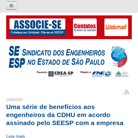
Pesquisar...
O SINDICATO
APRESENTAÇÃO
PALAVRA DO PRESIDENTE
DIRETORIA
DIRETORIA
LIVRO GESTÃO 2026-2029
11/06/2026
Uma série de benefícios aos
SUBSEDES SINDICAIS
engenheiros da CDHU em acordo
assinado pelo SEESP com a empresa
GALERIA EX-PRESIDENTES
Leia mais
ORGANOGRAMA