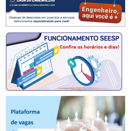
CONSÓRCIOS
CAMPANHAS SALARIAIS
COMUNICAÇÃO
PALAVRA DO MURILO
NOTÍCIAS
CONTEÚDO ESPECIAL
JORNAL DO ENGENHEIRO
AGENDA
SEESP NOTÍCIAS
NOTÍCIAS NO WHATSAPP
FOTOS