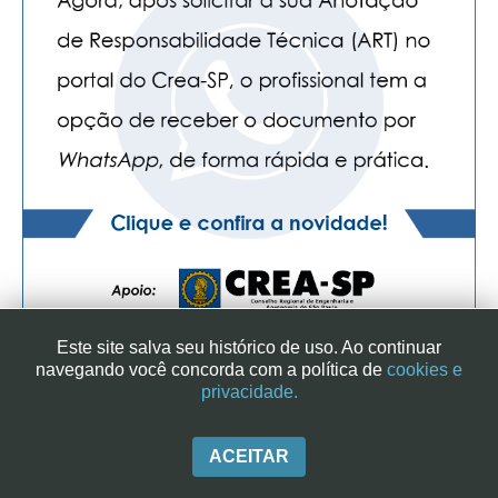
Este site salva seu histórico de uso. Ao continuar
navegando você concorda com a política de
cookies e
privacidade.
SINDICATO DOS ENGENHEIROS NO ESTADO DE SÃO PAULO
| RUA GENEBRA, 25 - CEP 01316-901 - SÃO PAULO/SP - BRASIL
|+ 55 (11) 3113-2600
ACEITAR