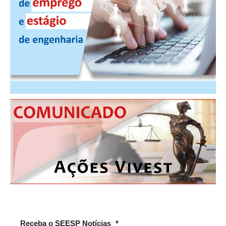
PUBLICAÇÕES
PUBLICIDADE
MANUAL DE REDAÇÃO
RELEASES
CONTATO
CADASTRO
ASSOCIE-SE
ATUALIZAÇÃO CADASTRAL
NÚCLEO JOVEM
Receba o SEESP Notícias
*