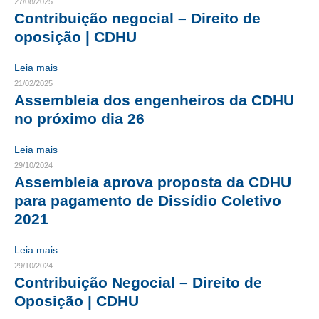
27/08/2025
Contribuição negocial – Direito de
CONTRIBUIÇÕES
oposição | CDHU
CONTRIBUIÇÃO ASSISTENCIAL
Leia mais
CONTRIBUIÇÃO ASSOCIATIVA OU ANUIDADE DE SÓCIO
21/02/2025
Assembleia dos engenheiros da CDHU
CONTRIBUIÇÃO SINDICAL URBANA
no próximo dia 26
REVISÃO DE APOSENTADORIA
Leia mais
29/10/2024
FGTS EXPURGOS
Assembleia aprova proposta da CDHU
para pagamento de Dissídio Coletivo
FGTS CORREÇÃO
2021
LEGISLAÇÃO
Leia mais
LEI 4.950-A/1966 – PISO SALARIAL
29/10/2024
Contribuição Negocial – Direito de
LEI 5.194/1966 – REGULAMENTAÇÃO DA PROFISSÃO
Oposição | CDHU
LEI 6.496/1977 – ART