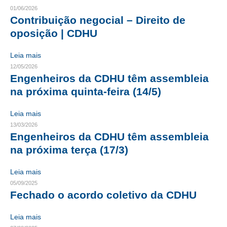
01/06/2026
CRESCE BRASIL
Contribuição negocial – Direito de
oposição | CDHU
CONSELHO TECNOLÓGICO
Leia mais
HISTÓRICO E ATUAÇÃO
12/05/2026
Engenheiros da CDHU têm assembleia
COMPOSIÇÃO
na próxima quinta-feira (14/5)
CONSELHOS ASSESSORES
Leia mais
PERSONALIDADES DA TECNOLOGIA
13/03/2026
Engenheiros da CDHU têm assembleia
NÚCLEO DA MULHER ENGENHEIRA
na próxima terça (17/3)
TRANSPARÊNCIA
Leia mais
JURÍDICO
05/09/2025
Fechado o acordo coletivo da CDHU
CONSULTORIA
Leia mais
ACORDOS, CONVENÇÕES E DISSÍDIOS