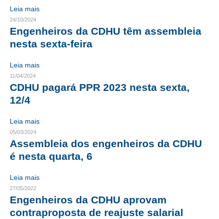
Leia mais
RES 1.002/2002 – CÓDIGO DE ÉTICA
24/10/2024
Engenheiros da CDHU têm assembleia
HOMOLOGAÇÕES
nesta sexta-feira
PISO SALARIAL
Leia mais
11/04/2024
FIQUE POR DENTRO
CDHU pagará PPR 2023 nesta sexta,
12/4
OPORTUNIDADES
APRESENTAÇÃO
Leia mais
05/03/2024
EMPREGO E ESTÁGIO
Assembleia dos engenheiros da CDHU
é nesta quarta, 6
CARREIRA
Leia mais
AUTÔNOMOS E SERVIÇOS
27/05/2022
Engenheiros da CDHU aprovam
NEWSLETTER
contraproposta de reajuste salarial
GUIA DAS ENGENHARIAS