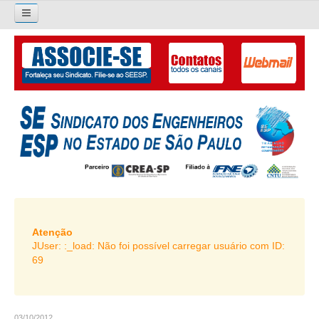
×
Pesquisar...
O SINDICATO
APRESENTAÇÃO
PALAVRA DO PRESIDENTE
DIRETORIA
DIRETORIA
LIVRO GESTÃO 2026-2029
Atenção
JUser: :_load: Não foi possível carregar usuário com ID:
SUBSEDES SINDICAIS
69
GALERIA EX-PRESIDENTES
ORGANOGRAMA
03/10/2012