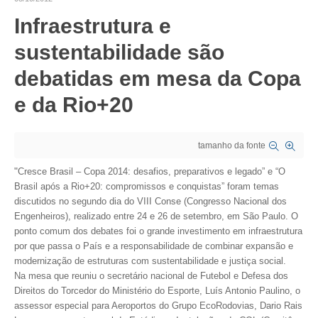
Infraestrutura e
CRESCE BRASIL
sustentabilidade são
CONSELHO TECNOLÓGICO
debatidas em mesa da Copa
HISTÓRICO E ATUAÇÃO
e da Rio+20
COMPOSIÇÃO
CONSELHOS ASSESSORES
tamanho da fonte
PERSONALIDADES DA TECNOLOGIA
"
Cresce Brasil – Copa 2014: desafios, preparativos e legado” e “O
Brasil após a Rio+20: compromissos e conquistas” foram temas
NÚCLEO DA MULHER ENGENHEIRA
discutidos no segundo dia do VIII Conse (Congresso Nacional dos
Engenheiros), realizado entre 24 e 26 de setembro, em São Paulo. O
TRANSPARÊNCIA
ponto comum dos debates foi o grande investimento em infraestrutura
por que passa o País e a responsabilidade de combinar expansão e
JURÍDICO
modernização de estruturas com sustentabilidade e justiça social.
Na mesa que reuniu o secretário nacional de Futebol e Defesa dos
CONSULTORIA
Direitos do Torcedor do Ministério do Esporte, Luís Antonio Paulino, o
assessor especial para Aeroportos do Grupo EcoRodovias, Dario Rais
ACORDOS, CONVENÇÕES E DISSÍDIOS