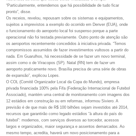
“Particularmente, entendemos que há possibilidade de tudo ficar
RES 1.002/2002 – CÓDIGO DE ÉTICA
pronto”, disse.
Os receios, revelou, repousam sobre os sistemas e equipamentos,
HOMOLOGAÇÕES
sujeitos a imprevistos a exemplo do ocorrido em Denver (EUA), onde
o funcionamento do aeroporto local foi suspenso porque a parte
PISO SALARIAL
operacional não foi testada previamente. Outro ponto de atenção são
os aeroportos recentemente concedidos à iniciativa privada. “Temos
FIQUE POR DENTRO
compromissos assumidos de fazer investimentos vultosos a partir do
nada. Em Guarulhos, há necessidade de se fazer um novo terminal,
OPORTUNIDADES
assim como o de Viracopos (SP). Natal (RN) tem de fazer um
aeroporto praticamente novo. Brasília precisa de uma série de obras
APRESENTAÇÃO
de expansão”, explicou Lopes.
O COL (Comitê Organizador Local da Copa do Mundo), empresa
EMPREGO E ESTÁGIO
privada financiada 100% pela Fifa (Federação Internacional de Futebol
Associado), mantém uma central de monitoramento com imagens dos
CARREIRA
12 estádios em construção ou em reformas, informou Siviero. A
previsão é de que mais de R$ 100 bilhões sejam investidos até 2014,
AUTÔNOMOS E SERVIÇOS
recursos que garantirão como legado estádios “à altura do país do
futebol”: modernos, com serviços diversos ao torcedor, acessos
NEWSLETTER
largos e organizados, maior segurança e assentos demarcados. Ao
mesmo tempo, acredita, haverá um novo posicionamento para a
GUIA DAS ENGENHARIAS