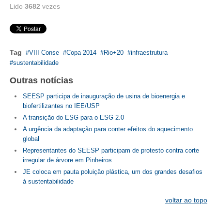
PUBLICAÇÕES
Lido
3682
vezes
PUBLICIDADE
MANUAL DE REDAÇÃO
Tag
VIII Conse
Copa 2014
Rio+20
infraestrutura
RELEASES
sustentabilidade
Outras notícias
CONTATO
SEESP participa de inauguração de usina de bioenergia e
CADASTRO
biofertilizantes no IEE/USP
A transição do ESG para o ESG 2.0
ASSOCIE-SE
A urgência da adaptação para conter efeitos do aquecimento
global
ATUALIZAÇÃO CADASTRAL
Representantes do SEESP participam de protesto contra corte
NÚCLEO JOVEM
irregular de árvore em Pinheiros
JE coloca em pauta poluição plástica, um dos grandes desafios
à sustentabilidade
voltar ao topo