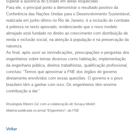
CONSÓRCIOS
superar a ausência do Estado em áreas esquecidas”.
Para ele, o principal ponto a demonstrar o resultado positivo da
CAMPANHAS SALARIAIS
Conferência das Nações Unidas para o Desenvolvimento Sustentável,
realizada em junho último no Rio de Janeiro, é a inclusão do combate
COMUNICAÇÃO
à pobreza no texto aprovado, evidenciando que o novo modelo
almejado está fundado no direito ao crescimento com distribuição de
PALAVRA DO MURILO
renda e inclusão social, na atenção à população e na preservação da
natureza.
NOTÍCIAS
Ao final, após ouvir as reivindicações, preocupações e perguntas dos
engenheiros sobre temas diversos como habitação, implementação
CONTEÚDO ESPECIAL
da engenharia pública, direitos trabalhistas, qualificação profissional,
concluiu: “Temos que aproximar a FNE dos órgãos do governo
JORNAL DO ENGENHEIRO
diretamente envolvidos com essas questões. O governo e o povo
brasileiro têm a ganhar com isso. Os engenheiros têm enorme
AGENDA
contribuição a dar.”
SEESP NOTÍCIAS
Rosângela Ribeiro Gil, com a colaboração de Soraya Misleh
Matéria publicada no jornal “Engenheiro”, da FNE
NOTÍCIAS NO WHATSAPP
FOTOS
Voltar