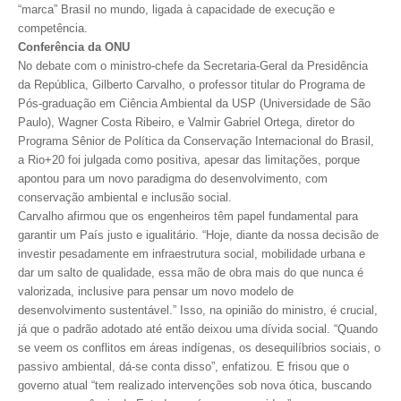
“marca” Brasil no mundo, ligada à capacidade de execução e
competência.
CONTATO
Conferência da ONU
No debate com o ministro-chefe da Secretaria-Geral da Presidência
CURSOS
da República, Gilberto Carvalho, o professor titular do Programa de
Pós-graduação em Ciência Ambiental da USP (Universidade de São
ENGENHEIRO EMPREENDEDOR
Paulo), Wagner Costa Ribeiro, e Valmir Gabriel Ortega, diretor do
Programa Sênior de Política da Conservação Internacional do Brasil,
SEESP EDUCAÇÃO
a Rio+20 foi julgada como positiva, apesar das limitações, porque
apontou para um novo paradigma do desenvolvimento, com
PLATAFORMAS GRATUITAS
conservação ambiental e inclusão social.
Carvalho afirmou que os engenheiros têm papel fundamental para
BENEFÍCIOS
garantir um País justo e igualitário. “Hoje, diante da nossa decisão de
investir pesadamente em infraestrutura social, mobilidade urbana e
APOSENTADORIA
dar um salto de qualidade, essa mão de obra mais do que nunca é
CONVÊNIOS
valorizada, inclusive para pensar um novo modelo de
desenvolvimento sustentável.” Isso, na opinião do ministro, é crucial,
PLANO DE SAÚDE
já que o padrão adotado até então deixou uma dívida social. “Quando
se veem os conflitos em áreas indígenas, os desequilíbrios sociais, o
SEESPPREV
passivo ambiental, dá-se conta disso”, enfatizou. E frisou que o
governo atual “tem realizado intervenções sob nova ótica, buscando