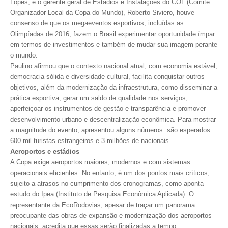
Lopes, e o gerente geral de Estádios e Instalações do COL (Comitê
Organizador Local da Copa do Mundo), Roberto Siviero, houve
CONTRIBUIÇÕES
consenso de que os megaeventos esportivos, incluídas as
Olimpíadas de 2016, fazem o Brasil experimentar oportunidade ímpar
CONTRIBUIÇÃO ASSISTENCIAL
em termos de investimentos e também de mudar sua imagem perante
o mundo.
CONTRIBUIÇÃO ASSOCIATIVA OU ANUIDADE DE SÓCIO
Paulino afirmou que o contexto nacional atual, com economia estável,
democracia sólida e diversidade cultural, facilita conquistar outros
CONTRIBUIÇÃO SINDICAL URBANA
objetivos, além da modernização da infraestrutura, como disseminar a
prática esportiva, gerar um saldo de qualidade nos serviços,
REVISÃO DE APOSENTADORIA
aperfeiçoar os instrumentos de gestão e transparência e promover
desenvolvimento urbano e descentralização econômica. Para mostrar
FGTS EXPURGOS
a magnitude do evento, apresentou alguns números: são esperados
600 mil turistas estrangeiros e 3 milhões de nacionais.
FGTS CORREÇÃO
Aeroportos e estádios
A Copa exige aeroportos maiores, modernos e com sistemas
LEGISLAÇÃO
operacionais eficientes. No entanto, é um dos pontos mais críticos,
sujeito a atrasos no cumprimento dos cronogramas, como aponta
LEI 4.950-A/1966 – PISO SALARIAL
estudo do Ipea (Instituto de Pesquisa Econômica Aplicada). O
representante da EcoRodovias, apesar de traçar um panorama
LEI 5.194/1966 – REGULAMENTAÇÃO DA PROFISSÃO
preocupante das obras de expansão e modernização dos aeroportos
nacionais, acredita que essas serão finalizadas a tempo.
LEI 6.496/1977 – ART