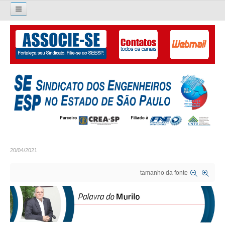
Pesquisar...
O SINDICATO
APRESENTAÇÃO
PALAVRA DO PRESIDENTE
DIRETORIA
DIRETORIA
20/04/2021
LIVRO GESTÃO 2026-2029
tamanho da fonte
SUBSEDES SINDICAIS
GALERIA EX-PRESIDENTES
ORGANOGRAMA