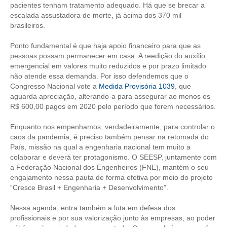
pacientes tenham tratamento adequado. Há que se brecar a
escalada assustadora de morte, já acima dos 370 mil
RES 1.002/2002 – CÓDIGO DE ÉTICA
brasileiros.
HOMOLOGAÇÕES
Ponto fundamental é que haja apoio financeiro para que as
pessoas possam permanecer em casa. A reedição do auxílio
PISO SALARIAL
emergencial em valores muito reduzidos e por prazo limitado
não atende essa demanda. Por isso defendemos que o
FIQUE POR DENTRO
Congresso Nacional vote a
Medida Provisória 1039
, que
aguarda apreciação, alterando-a para assegurar ao menos os
OPORTUNIDADES
R$ 600,00 pagos em 2020 pelo período que forem necessários.
APRESENTAÇÃO
Enquanto nos empenhamos, verdadeiramente, para controlar o
caos da pandemia, é preciso também pensar na retomada do
EMPREGO E ESTÁGIO
País, missão na qual a engenharia nacional tem muito a
colaborar e deverá ter protagonismo. O SEESP, juntamente com
CARREIRA
a Federação Nacional dos Engenheiros (FNE), mantém o seu
engajamento nessa pauta de forma efetiva por meio do projeto
AUTÔNOMOS E SERVIÇOS
“Cresce Brasil + Engenharia + Desenvolvimento”.
NEWSLETTER
Nessa agenda, entra também a luta em defesa dos
profissionais e por sua valorização junto às empresas, ao poder
GUIA DAS ENGENHARIAS