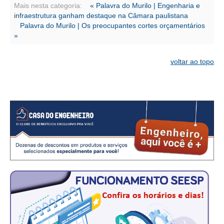
CONSÓRCIOS
Mais nesta categoria:
« Palavra do Murilo | Engenharia e
infraestrutura ganham destaque na Câmara paulistana
CAMPANHAS SALARIAIS
Palavra do Murilo | Os preocupantes cortes orçamentários
»
COMUNICAÇÃO
PALAVRA DO MURILO
voltar ao topo
NOTÍCIAS
CONTEÚDO ESPECIAL
JORNAL DO ENGENHEIRO
AGENDA
SEESP NOTÍCIAS
NOTÍCIAS NO WHATSAPP
FOTOS