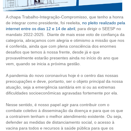
CONTRIBUIÇÕES
A chapa Trabalho-Integração-Compromisso, que tenho a honra
CONTRIBUIÇÃO ASSISTENCIAL
de integrar como presidente, foi reeleita,
no pleito realizado pela
internet entre os dias 12 e 14 de abril
, para dirigir o SEESP no
CONTRIBUIÇÃO ASSOCIATIVA OU ANUIDADE DE SÓCIO
mandato 2022-2025. Diante de mais esse voto de confiança da
categoria, abraçamos com alegria e otimismo a missão que nos
é conferida, ainda que com plena consciência dos enormes
CONTRIBUIÇÃO SINDICAL URBANA
desafios que temos à nossa frente, desde já e que
provavelmente estarão presentes ainda no início do ano que
REVISÃO DE APOSENTADORIA
vem, quando se inicia a próxima gestão.
FGTS EXPURGOS
A pandemia do novo coronavírus hoje é o centro das nossas
preocupações e deve, portanto, ser o objeto principal da nossa
FGTS CORREÇÃO
atuação, seja a emergência sanitária em si ou as extremas
dificuldades socioeconômicas agravadas fortemente por ela.
LEGISLAÇÃO
Nesse sentido, é nosso papel agir para contribuir com o
LEI 4.950-A/1966 – PISO SALARIAL
combate coletivo à disseminação da doença e para que os que
a contraírem tenham o melhor atendimento existente. Ou seja,
LEI 5.194/1966 – REGULAMENTAÇÃO DA PROFISSÃO
defender as medidas de distanciamento social, o acesso à
vacina para todos e recursos à saúde pública para que os
LEI 6.496/1977 – ART