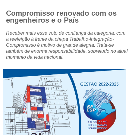
CRESCE BRASIL
Compromisso renovado com os
engenheiros e o País
CONSELHO TECNOLÓGICO
Receber mais esse voto de confiança da categoria, com
HISTÓRICO E ATUAÇÃO
a reeleição à frente da chapa Trabalho-Integração-
Compromisso é motivo de grande alegria. Trata-se
COMPOSIÇÃO
também de enorme responsabilidade, sobretudo no atual
momento da vida nacional.
CONSELHOS ASSESSORES
PERSONALIDADES DA TECNOLOGIA
NÚCLEO DA MULHER ENGENHEIRA
TRANSPARÊNCIA
JURÍDICO
CONSULTORIA
ACORDOS, CONVENÇÕES E DISSÍDIOS