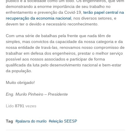
público e à sociedade como um todo. Os engenheiros, que vêm
demonstrando a enorme importância de seu trabalho no
CONTATO
enfrentamento e prevenção da Covid-19,
terão papel central na
recuperação da economia nacional
, nos diversos setores, e
CURSOS
devem ter o devido e necessário reconhecimento.
ENGENHEIRO EMPREENDEDOR
Com uma série de batalhas pela frente que nada têm de
simples, mas convictos da capacidade da nossa categoria e da
nossa entidade de travá-las, renovamos nosso compromisso de
SEESP EDUCAÇÃO
trabalhar em defesa dos engenheiros, prestar o melhor serviço
possível aos nossos associados e participar de forma
PLATAFORMAS GRATUITAS
qualificada da luta pelo desenvolvimento nacional e bem-estar
da população.
BENEFÍCIOS
Muito obrigado!
APOSENTADORIA
Eng. Murilo Pinheiro – Presidente
CONVÊNIOS
Lido
8791
vezes
PLANO DE SAÚDE
SEESPPREV
Tag
palavra do murilo
eleição SEESP