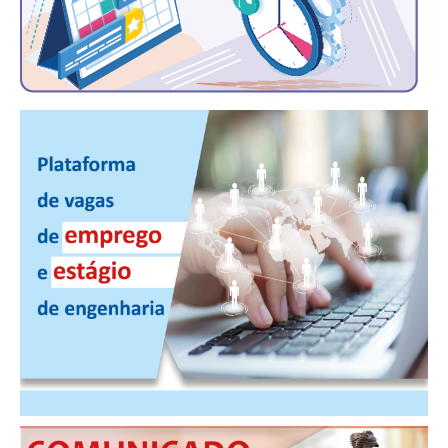
PUBLICAÇÕES
PUBLICIDADE
MANUAL DE REDAÇÃO
RELEASES
CONTATO
CADASTRO
ASSOCIE-SE
ATUALIZAÇÃO CADASTRAL
NÚCLEO JOVEM