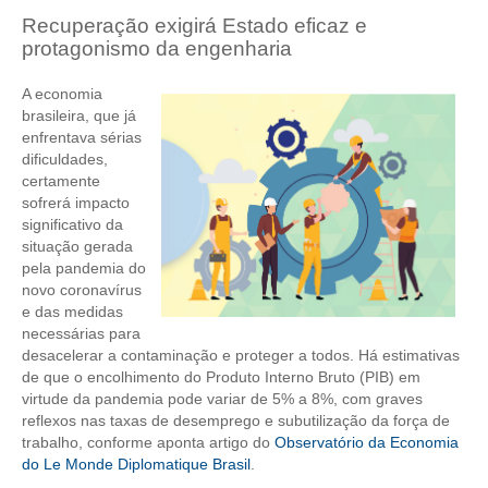
Recuperação exigirá Estado eficaz e
CRESCE BRASIL
protagonismo da engenharia
CONSELHO TECNOLÓGICO
A economia
brasileira, que já
HISTÓRICO E ATUAÇÃO
enfrentava sérias
dificuldades,
COMPOSIÇÃO
certamente
sofrerá impacto
CONSELHOS ASSESSORES
significativo da
situação gerada
PERSONALIDADES DA TECNOLOGIA
pela pandemia do
novo coronavírus
NÚCLEO DA MULHER ENGENHEIRA
e das medidas
necessárias para
TRANSPARÊNCIA
desacelerar a contaminação e proteger a todos. Há estimativas
de que o encolhimento do Produto Interno Bruto (PIB) em
JURÍDICO
virtude da pandemia pode variar de 5% a 8%, com graves
reflexos nas taxas de desemprego e subutilização da força de
CONSULTORIA
trabalho, conforme aponta artigo do
Observatório da Economia
do Le Monde Diplomatique Brasil
.
ACORDOS, CONVENÇÕES E DISSÍDIOS