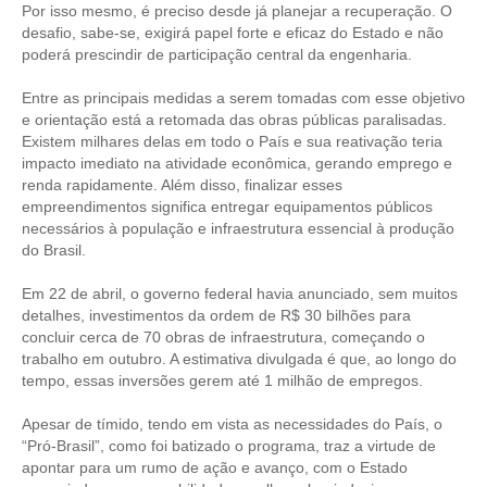
Por isso mesmo, é preciso desde já planejar a recuperação. O
desafio, sabe-se, exigirá papel forte e eficaz do Estado e não
RES 1.002/2002 – CÓDIGO DE ÉTICA
poderá prescindir de participação central da engenharia.
HOMOLOGAÇÕES
Entre as principais medidas a serem tomadas com esse objetivo
e orientação está a retomada das obras públicas paralisadas.
PISO SALARIAL
Existem milhares delas em todo o País e sua reativação teria
impacto imediato na atividade econômica, gerando emprego e
FIQUE POR DENTRO
renda rapidamente. Além disso, finalizar esses
empreendimentos significa entregar equipamentos públicos
OPORTUNIDADES
necessários à população e infraestrutura essencial à produção
do Brasil.
APRESENTAÇÃO
Em 22 de abril, o governo federal havia anunciado, sem muitos
EMPREGO E ESTÁGIO
detalhes, investimentos da ordem de R$ 30 bilhões para
concluir cerca de 70 obras de infraestrutura, começando o
CARREIRA
trabalho em outubro. A estimativa divulgada é que, ao longo do
tempo, essas inversões gerem até 1 milhão de empregos.
AUTÔNOMOS E SERVIÇOS
Apesar de tímido, tendo em vista as necessidades do País, o
NEWSLETTER
“Pró-Brasil”, como foi batizado o programa, traz a virtude de
apontar para um rumo de ação e avanço, com o Estado
GUIA DAS ENGENHARIAS