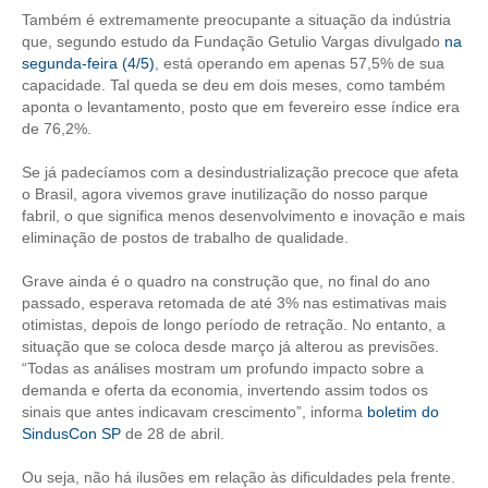
Também é extremamente preocupante a situação da indústria
CONTRIBUIÇÕES
que, segundo estudo da Fundação Getulio Vargas divulgado
na
segunda-feira (4/5)
, está operando em apenas 57,5% de sua
CONTRIBUIÇÃO ASSISTENCIAL
capacidade. Tal queda se deu em dois meses, como também
aponta o levantamento, posto que em fevereiro esse índice era
CONTRIBUIÇÃO ASSOCIATIVA OU ANUIDADE DE SÓCIO
de 76,2%.
Se já padecíamos com a desindustrialização precoce que afeta
CONTRIBUIÇÃO SINDICAL URBANA
o Brasil, agora vivemos grave inutilização do nosso parque
fabril, o que significa menos desenvolvimento e inovação e mais
REVISÃO DE APOSENTADORIA
eliminação de postos de trabalho de qualidade.
FGTS EXPURGOS
Grave ainda é o quadro na construção que, no final do ano
passado, esperava retomada de até 3% nas estimativas mais
FGTS CORREÇÃO
otimistas, depois de longo período de retração. No entanto, a
situação que se coloca desde março já alterou as previsões.
LEGISLAÇÃO
“Todas as análises mostram um profundo impacto sobre a
demanda e oferta da economia, invertendo assim todos os
LEI 4.950-A/1966 – PISO SALARIAL
sinais que antes indicavam crescimento”, informa
boletim do
SindusCon SP
de 28 de abril.
LEI 5.194/1966 – REGULAMENTAÇÃO DA PROFISSÃO
Ou seja, não há ilusões em relação às dificuldades pela frente.
LEI 6.496/1977 – ART