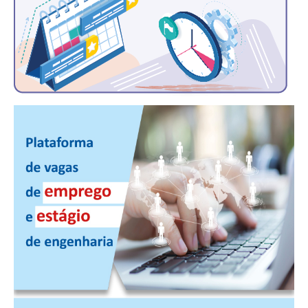
PUBLICAÇÕES
PUBLICIDADE
MANUAL DE REDAÇÃO
RELEASES
CONTATO
CADASTRO
ASSOCIE-SE
ATUALIZAÇÃO CADASTRAL
NÚCLEO JOVEM