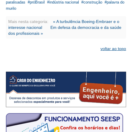
CONSÓRCIOS
paralisadas
próBrasil
indústria nacional
construção
palavra do
murilo
CAMPANHAS SALARIAIS
Mais nesta categoria:
« A turbulência Boeing-Embraer e o
COMUNICAÇÃO
interesse nacional
Em defesa da democracia e da saúde
dos profissionais »
PALAVRA DO MURILO
NOTÍCIAS
voltar ao topo
CONTEÚDO ESPECIAL
JORNAL DO ENGENHEIRO
AGENDA
SEESP NOTÍCIAS
NOTÍCIAS NO WHATSAPP
FOTOS