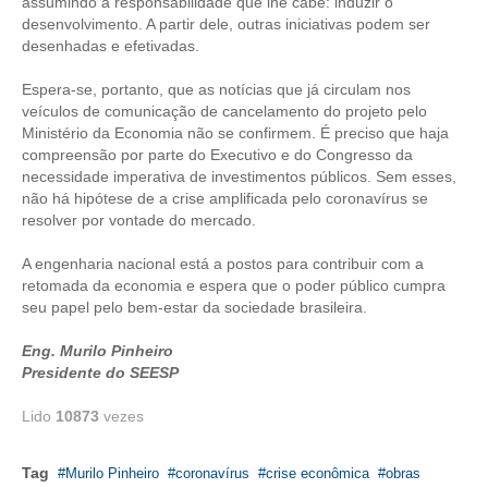
assumindo a responsabilidade que lhe cabe: induzir o
desenvolvimento. A partir dele, outras iniciativas podem ser
CONTATO
desenhadas e efetivadas.
CURSOS
Espera-se, portanto, que as notícias que já circulam nos
veículos de comunicação de cancelamento do projeto pelo
ENGENHEIRO EMPREENDEDOR
Ministério da Economia não se confirmem. É preciso que haja
compreensão por parte do Executivo e do Congresso da
necessidade imperativa de investimentos públicos. Sem esses,
SEESP EDUCAÇÃO
não há hipótese de a crise amplificada pelo coronavírus se
resolver por vontade do mercado.
PLATAFORMAS GRATUITAS
A engenharia nacional está a postos para contribuir com a
BENEFÍCIOS
retomada da economia e espera que o poder público cumpra
seu papel pelo bem-estar da sociedade brasileira.
APOSENTADORIA
Eng. Murilo Pinheiro
CONVÊNIOS
Presidente do SEESP
PLANO DE SAÚDE
Lido
10873
vezes
SEESPPREV
Tag
Murilo Pinheiro
coronavírus
crise econômica
obras