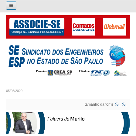
Pesquisar...
O SINDICATO
APRESENTAÇÃO
PALAVRA DO PRESIDENTE
DIRETORIA
DIRETORIA
05/05/2020
LIVRO GESTÃO 2026-2029
tamanho da fonte
SUBSEDES SINDICAIS
GALERIA EX-PRESIDENTES
ORGANOGRAMA