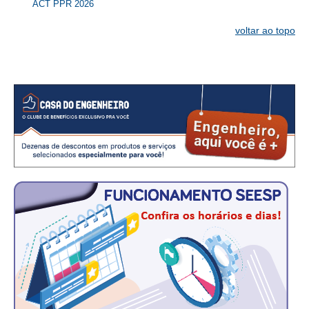
ACT PPR 2026
CONTATO
voltar ao topo
CURSOS
ENGENHEIRO EMPREENDEDOR
SEESP EDUCAÇÃO
PLATAFORMAS GRATUITAS
BENEFÍCIOS
APOSENTADORIA
CONVÊNIOS
PLANO DE SAÚDE
SEESPPREV