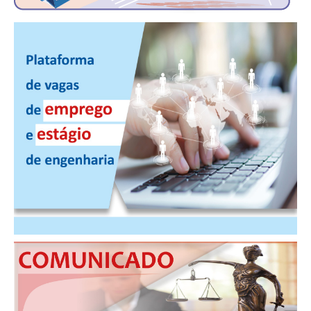
CONSÓRCIOS
CAMPANHAS SALARIAIS
COMUNICAÇÃO
PALAVRA DO MURILO
NOTÍCIAS
CONTEÚDO ESPECIAL
JORNAL DO ENGENHEIRO
AGENDA
SEESP NOTÍCIAS
NOTÍCIAS NO WHATSAPP
FOTOS