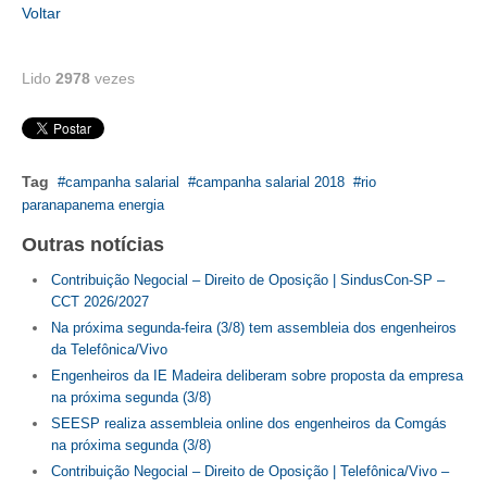
Voltar
RES 1.002/2002 – CÓDIGO DE ÉTICA
Lido
2978
vezes
HOMOLOGAÇÕES
PISO SALARIAL
FIQUE POR DENTRO
Tag
campanha salarial
campanha salarial 2018
rio
paranapanema energia
OPORTUNIDADES
Outras notícias
APRESENTAÇÃO
Contribuição Negocial – Direito de Oposição | SindusCon-SP –
CCT 2026/2027
EMPREGO E ESTÁGIO
Na próxima segunda-feira (3/8) tem assembleia dos engenheiros
da Telefônica/Vivo
CARREIRA
Engenheiros da IE Madeira deliberam sobre proposta da empresa
AUTÔNOMOS E SERVIÇOS
na próxima segunda (3/8)
SEESP realiza assembleia online dos engenheiros da Comgás
NEWSLETTER
na próxima segunda (3/8)
Contribuição Negocial – Direito de Oposição | Telefônica/Vivo –
GUIA DAS ENGENHARIAS