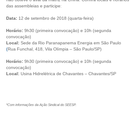
das assembleias e participe:
CONTRIBUIÇÕES
Data:
12 de setembro de 2018 (quarta-feira)
CONTRIBUIÇÃO ASSISTENCIAL
Horário:
9h30 (primeira convocação) e 10h (segunda
CONTRIBUIÇÃO ASSOCIATIVA OU ANUIDADE DE SÓCIO
convocação)
Local:
Sede da Rio Paranapanema Energia em São Paulo
CONTRIBUIÇÃO SINDICAL URBANA
(
Rua Funchal, 418, Vila Olímpia – São Paulo/SP)
Horário:
9h30 (primeira convocação) e 10h (segunda
REVISÃO DE APOSENTADORIA
convocação)
Local:
Usina Hidrelétrica de Chavantes – Chavantes/SP
FGTS EXPURGOS
FGTS CORREÇÃO
LEGISLAÇÃO
*Com informações da Ação Sindical do SEESP.
LEI 4.950-A/1966 – PISO SALARIAL
LEI 5.194/1966 – REGULAMENTAÇÃO DA PROFISSÃO
LEI 6.496/1977 – ART