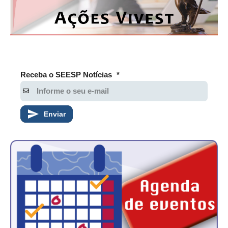
PUBLICAÇÕES
PUBLICIDADE
MANUAL DE REDAÇÃO
RELEASES
Receba o SEESP Notícias
*
CONTATO
CADASTRO
Enviar
ASSOCIE-SE
ATUALIZAÇÃO CADASTRAL
NÚCLEO JOVEM