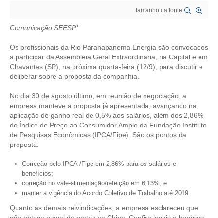
tamanho da fonte
CRESCE BRASIL
Comunicação SEESP*
CONSELHO TECNOLÓGICO
Os profissionais da Rio Paranapanema Energia são convocados
HISTÓRICO E ATUAÇÃO
a participar da Assembleia Geral Extraordinária, na Capital e em
Chavantes (SP), na próxima quarta-feira (12/9), para discutir e
deliberar sobre a proposta da companhia.
COMPOSIÇÃO
No dia 30 de agosto último, em reunião de negociação, a
CONSELHOS ASSESSORES
empresa manteve a proposta já apresentada, avançando na
aplicação de ganho real de 0,5% aos salários, além dos 2,86%
PERSONALIDADES DA TECNOLOGIA
do Índice de Preço ao Consumidor Amplo da Fundação Instituto
de Pesquisas Econômicas (IPCA/Fipe). São os pontos da
NÚCLEO DA MULHER ENGENHEIRA
proposta:
TRANSPARÊNCIA
Correção pelo IPCA /Fipe em 2,86% para os salários e
benefícios;
JURÍDICO
correção no vale-alimentação/refeição em 6,13%; e
manter a vigência do Acordo Coletivo de Trabalho até 2019.
CONSULTORIA
Quanto às demais reivindicações, a empresa esclareceu que
ACORDOS, CONVENÇÕES E DISSÍDIOS
não obteve o aval da matriz na China. Confira locais e horários