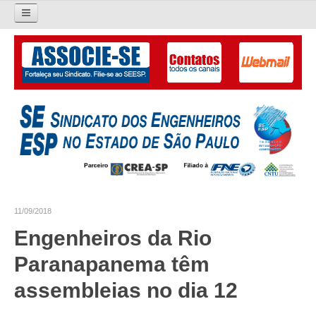
Pesquisar...
O SINDICATO
APRESENTAÇÃO
PALAVRA DO PRESIDENTE
DIRETORIA
DIRETORIA
11/09/2018
LIVRO GESTÃO 2026-2029
Engenheiros da Rio
SUBSEDES SINDICAIS
Paranapanema têm
GALERIA EX-PRESIDENTES
assembleias no dia 12
ORGANOGRAMA