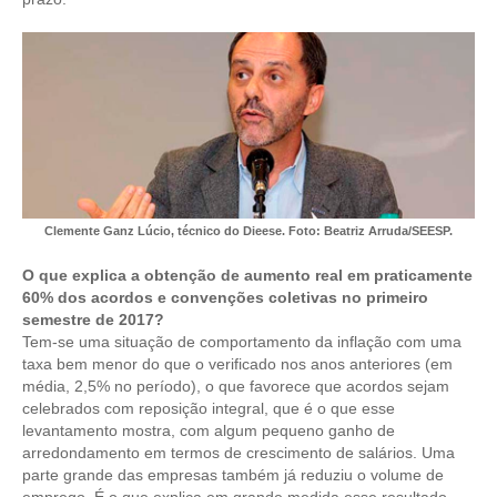
CONTRIBUIÇÕES
CONTRIBUIÇÃO ASSISTENCIAL
CONTRIBUIÇÃO ASSOCIATIVA OU ANUIDADE DE SÓCIO
CONTRIBUIÇÃO SINDICAL URBANA
REVISÃO DE APOSENTADORIA
Clemente Ganz Lúcio, técnico do Dieese. Foto: Beatriz Arruda/SEESP.
FGTS EXPURGOS
O que explica a obtenção de aumento real em praticamente
60% dos acordos e convenções coletivas no primeiro
FGTS CORREÇÃO
semestre de 2017?
Tem-se uma situação de comportamento da inflação com uma
LEGISLAÇÃO
taxa bem menor do que o verificado nos anos anteriores (em
média, 2,5% no período), o que favorece que acordos sejam
LEI 4.950-A/1966 – PISO SALARIAL
celebrados com reposição integral, que é o que esse
levantamento mostra, com algum pequeno ganho de
LEI 5.194/1966 – REGULAMENTAÇÃO DA PROFISSÃO
arredondamento em termos de crescimento de salários. Uma
parte grande das empresas também já reduziu o volume de
LEI 6.496/1977 – ART