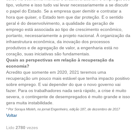
PUBLICAÇÕES
tipo, volume e isso tudo vai levar necessariamente a se discutir
o papel do Estado. Se a empresa quer demitir e contratar a
PUBLICIDADE
hora que quiser, o Estado tem que dar proteção. E o sentido
geral é do desenvolvimento, a qualidade da geração de
MANUAL DE REDAÇÃO
emprego está associada ao tipo de crescimento econômico,
portanto, necessariamente a projeto nacional. À organização da
RELEASES
infraestrutura econômica, da inovação dos processos
produtivos e de agregação de valor, a engenharia está no
CONTATO
coração, suas iniciativas são fundamentais.
Quais as perspectivas em relação à recuperação da
CADASTRO
economia?
Acredito que somente em 2020, 2021 teremos uma
ASSOCIE-SE
recuperação um pouco mais estável que tenha impacto positivo
sobre emprego. E vai depender do que o novo governo vai
ATUALIZAÇÃO CADASTRAL
fazer. Para os trabalhadores nada será rápido, a crise é muito
severa, o contingente de desempregados é muito grande e isso
NÚCLEO JOVEM
gera muita instabilidade.
* Por Soraya Misleh, no jornal Engenheiro, edição 187, de dezembro de 2017
Voltar
Lido
2780
vezes