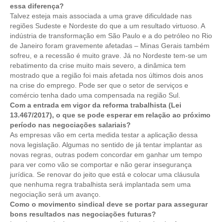
essa diferença?
Talvez esteja mais associada a uma grave dificuldade nas
CONTATO
regiões Sudeste e Nordeste do que a um resultado virtuoso. A
indústria de transformação em São Paulo e a do petróleo no Rio
CURSOS
de Janeiro foram gravemente afetadas – Minas Gerais também
sofreu, e a recessão é muito grave. Já no Nordeste tem-se um
ENGENHEIRO EMPREENDEDOR
rebatimento da crise muito mais severo, a dinâmica tem
mostrado que a região foi mais afetada nos últimos dois anos
SEESP EDUCAÇÃO
na crise do emprego. Pode ser que o setor de serviços e
comércio tenha dado uma compensada na região Sul.
PLATAFORMAS GRATUITAS
Com a entrada em vigor da reforma trabalhista (Lei
13.467/2017), o que se pode esperar em relação ao próximo
BENEFÍCIOS
período nas negociações salariais?
As empresas vão em certa medida testar a aplicação dessa
APOSENTADORIA
nova legislação. Algumas no sentido de já tentar implantar as
novas regras, outras podem concordar em ganhar um tempo
CONVÊNIOS
para ver como vão se comportar e não gerar insegurança
jurídica. Se renovar do jeito que está e colocar uma cláusula
PLANO DE SAÚDE
que nenhuma regra trabalhista será implantada sem uma
negociação será um avanço.
SEESPPREV
Como o movimento sindical deve se portar para assegurar
bons resultados nas negociações futuras?