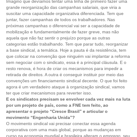
CONSÓRCIOS
Imagino que devíamos tentar uma linha de primeiro fazer uma
grande reorganização das campanhas salariais, que viria a
CAMPANHAS SALARIAIS
suscitar uma capacidade organizativa diferenciada. Tem que
juntar, fazer campanhas de todos os trabalhadores. Nas
COMUNICAÇÃO
próximas campanhas o diferencial vai ser a capacidade de
mobilização e fundamentalmente de fazer greve, mas não
PALAVRA DO MURILO
aquela que não faz sentir o prejuízo porque as outras
categorias estão trabalhando. Tem que parar tudo, reorganizar
NOTÍCIAS
a base sindical, a temática. Hoje a pauta é da resistência, tem
que colocar na convenção que ninguém vai implantar a reforma
sem negociar com o sindicato, essa é a principal cláusula. E o
CONTEÚDO ESPECIAL
resto renova, é hora de criar os mecanismos para impedir a
retirada de direitos. A outra é conseguir instituir por meio das
JORNAL DO ENGENHEIRO
convenções um financiamento sindical decente. O que foi feito
agora é um verdadeiro ataque à organização sindical, vamos
AGENDA
ter que criar mecanismos para reverter isso.
E os sindicatos precisam se envolver cada vez mais na luta
SEESP NOTÍCIAS
por um projeto de país, como a FNE tem feito, ao
apresentar o projeto “Cresce Brasil” e articular o
NOTÍCIAS NO WHATSAPP
movimento “Engenharia Unida”?
O movimento sindical vai precisar conectar essa agenda
FOTOS
corporativa com uma mais global, porque as mudanças em
curso na economia mundial e brasileira alteram o emprego, seu