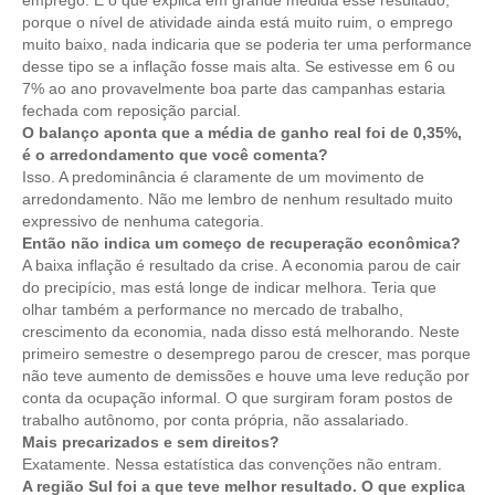
emprego. É o que explica em grande medida esse resultado,
porque o nível de atividade ainda está muito ruim, o emprego
RES 1.002/2002 – CÓDIGO DE ÉTICA
muito baixo, nada indicaria que se poderia ter uma performance
desse tipo se a inflação fosse mais alta. Se estivesse em 6 ou
HOMOLOGAÇÕES
7% ao ano provavelmente boa parte das campanhas estaria
fechada com reposição parcial.
O balanço aponta que a média de ganho real foi de 0,35%,
PISO SALARIAL
é o arredondamento que você comenta?
Isso. A predominância é claramente de um movimento de
FIQUE POR DENTRO
arredondamento. Não me lembro de nenhum resultado muito
expressivo de nenhuma categoria.
OPORTUNIDADES
Então não indica um começo de recuperação econômica?
A baixa inflação é resultado da crise. A economia parou de cair
APRESENTAÇÃO
do precipício, mas está longe de indicar melhora. Teria que
olhar também a performance no mercado de trabalho,
EMPREGO E ESTÁGIO
crescimento da economia, nada disso está melhorando. Neste
primeiro semestre o desemprego parou de crescer, mas porque
CARREIRA
não teve aumento de demissões e houve uma leve redução por
conta da ocupação informal. O que surgiram foram postos de
AUTÔNOMOS E SERVIÇOS
trabalho autônomo, por conta própria, não assalariado.
Mais precarizados e sem direitos?
NEWSLETTER
Exatamente. Nessa estatística das convenções não entram.
A região Sul foi a que teve melhor resultado. O que explica
GUIA DAS ENGENHARIAS