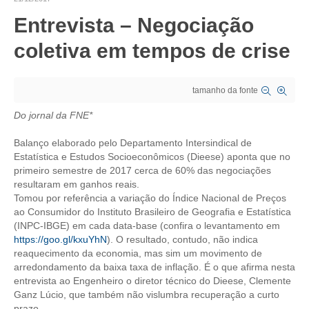
Entrevista – Negociação
CRESCE BRASIL
coletiva em tempos de crise
CONSELHO TECNOLÓGICO
HISTÓRICO E ATUAÇÃO
tamanho da fonte
COMPOSIÇÃO
Do jornal da FNE*
CONSELHOS ASSESSORES
Balanço elaborado pelo Departamento Intersindical de
Estatística e Estudos Socioeconômicos (Dieese) aponta que no
PERSONALIDADES DA TECNOLOGIA
primeiro semestre de 2017 cerca de 60% das negociações
resultaram em ganhos reais.
NÚCLEO DA MULHER ENGENHEIRA
Tomou por referência a variação do Índice Nacional de Preços
ao Consumidor do Instituto Brasileiro de Geografia e Estatística
TRANSPARÊNCIA
(INPC-IBGE) em cada data-base (confira o levantamento em
https://goo.gl/kxuYhN
). O resultado, contudo, não indica
JURÍDICO
reaquecimento da economia, mas sim um movimento de
arredondamento da baixa taxa de inflação. É o que afirma nesta
CONSULTORIA
entrevista ao Engenheiro o diretor técnico do Dieese, Clemente
Ganz Lúcio, que também não vislumbra recuperação a curto
ACORDOS, CONVENÇÕES E DISSÍDIOS
prazo.