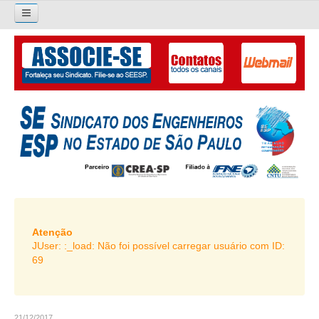
×
Pesquisar...
O SINDICATO
APRESENTAÇÃO
PALAVRA DO PRESIDENTE
DIRETORIA
DIRETORIA
LIVRO GESTÃO 2026-2029
Atenção
JUser: :_load: Não foi possível carregar usuário com ID:
SUBSEDES SINDICAIS
69
GALERIA EX-PRESIDENTES
ORGANOGRAMA
21/12/2017