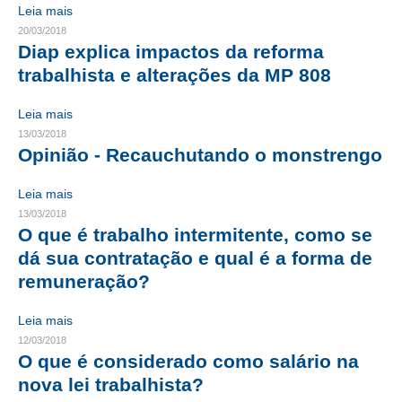
Leia mais
CONTRIBUIÇÕES
20/03/2018
Diap explica impactos da reforma
CONTRIBUIÇÃO ASSISTENCIAL
trabalhista e alterações da MP 808
CONTRIBUIÇÃO ASSOCIATIVA OU ANUIDADE DE SÓCIO
Leia mais
13/03/2018
CONTRIBUIÇÃO SINDICAL URBANA
Opinião - Recauchutando o monstrengo
REVISÃO DE APOSENTADORIA
Leia mais
13/03/2018
FGTS EXPURGOS
O que é trabalho intermitente, como se
FGTS CORREÇÃO
dá sua contratação e qual é a forma de
remuneração?
LEGISLAÇÃO
Leia mais
LEI 4.950-A/1966 – PISO SALARIAL
12/03/2018
O que é considerado como salário na
LEI 5.194/1966 – REGULAMENTAÇÃO DA PROFISSÃO
nova lei trabalhista?
LEI 6.496/1977 – ART