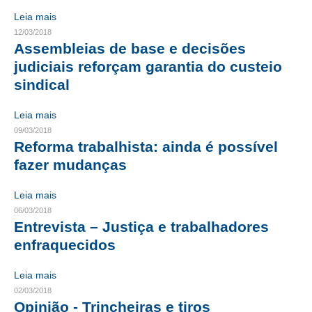
Leia mais
RES 1.002/2002 – CÓDIGO DE ÉTICA
12/03/2018
Assembleias de base e decisões
HOMOLOGAÇÕES
judiciais reforçam garantia do custeio
sindical
PISO SALARIAL
FIQUE POR DENTRO
Leia mais
09/03/2018
OPORTUNIDADES
Reforma trabalhista: ainda é possível
fazer mudanças
APRESENTAÇÃO
Leia mais
EMPREGO E ESTÁGIO
06/03/2018
Entrevista – Justiça e trabalhadores
CARREIRA
enfraquecidos
AUTÔNOMOS E SERVIÇOS
Leia mais
NEWSLETTER
02/03/2018
Opinião - Trincheiras e tiros
GUIA DAS ENGENHARIAS