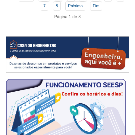
CONSÓRCIOS
7
8
Próximo
Fim
CAMPANHAS SALARIAIS
Página 1 de 8
COMUNICAÇÃO
PALAVRA DO MURILO
NOTÍCIAS
CONTEÚDO ESPECIAL
JORNAL DO ENGENHEIRO
AGENDA
SEESP NOTÍCIAS
NOTÍCIAS NO WHATSAPP
FOTOS