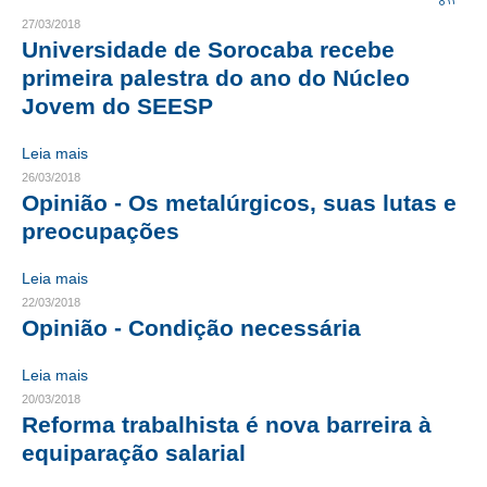
27/03/2018
CRESCE BRASIL
Universidade de Sorocaba recebe
primeira palestra do ano do Núcleo
CONSELHO TECNOLÓGICO
Jovem do SEESP
HISTÓRICO E ATUAÇÃO
Leia mais
COMPOSIÇÃO
26/03/2018
Opinião - Os metalúrgicos, suas lutas e
CONSELHOS ASSESSORES
preocupações
PERSONALIDADES DA TECNOLOGIA
Leia mais
22/03/2018
NÚCLEO DA MULHER ENGENHEIRA
Opinião - Condição necessária
TRANSPARÊNCIA
Leia mais
JURÍDICO
20/03/2018
Reforma trabalhista é nova barreira à
CONSULTORIA
equiparação salarial
ACORDOS, CONVENÇÕES E DISSÍDIOS