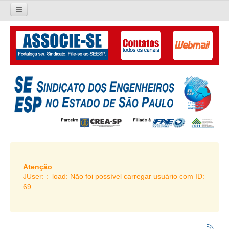
×
Pesquisar...
O SINDICATO
APRESENTAÇÃO
PALAVRA DO PRESIDENTE
DIRETORIA
DIRETORIA
LIVRO GESTÃO 2026-2029
Atenção
JUser: :_load: Não foi possível carregar usuário com ID:
SUBSEDES SINDICAIS
69
GALERIA EX-PRESIDENTES
ORGANOGRAMA