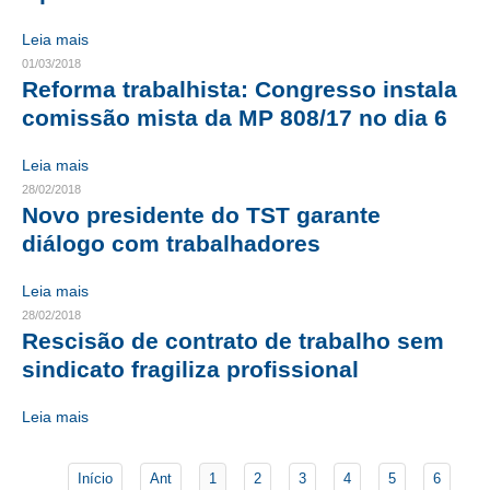
Leia mais
CONTATO
01/03/2018
Reforma trabalhista: Congresso instala
CURSOS
comissão mista da MP 808/17 no dia 6
ENGENHEIRO EMPREENDEDOR
Leia mais
SEESP EDUCAÇÃO
28/02/2018
Novo presidente do TST garante
PLATAFORMAS GRATUITAS
diálogo com trabalhadores
BENEFÍCIOS
Leia mais
APOSENTADORIA
28/02/2018
Rescisão de contrato de trabalho sem
CONVÊNIOS
sindicato fragiliza profissional
PLANO DE SAÚDE
Leia mais
SEESPPREV
Início
Ant
1
2
3
4
5
6