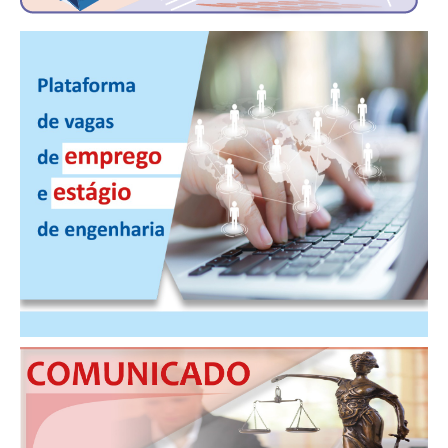
PUBLICAÇÕES
PUBLICIDADE
MANUAL DE REDAÇÃO
RELEASES
CONTATO
CADASTRO
ASSOCIE-SE
ATUALIZAÇÃO CADASTRAL
NÚCLEO JOVEM