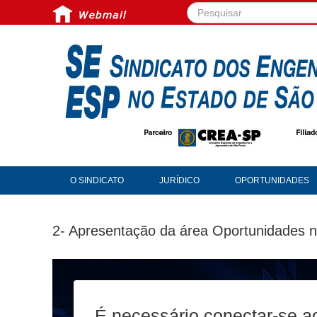
Pesquisar...
O SINDICATO
JURÍDICO
OPORTUNIDADES
2- Apresentação da área Oportunidades 
É necessário conectar-se a