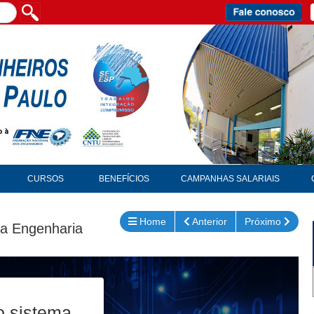
CURSOS
BENEFÍCIOS
CAMPANHAS SALARIAIS
Home
Anterior
Próximo
na Engenharia
o sistema.