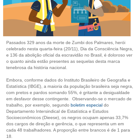
CONTRIBUIÇÕES
CONTRIBUIÇÃO ASSISTENCIAL
CONTRIBUIÇÃO ASSOCIATIVA OU ANUIDADE DE SÓCIO
Passados 329 anos da morte de Zumbi dos Palmares, herói
celebrado nesta quarta-feira (20/11), Dia da Consciência Negra,
CONTRIBUIÇÃO SINDICAL URBANA
e 136 da abolição oficial da escravidão no Brasil, é doloroso ver
o quanto ainda estão presentes as sequelas desta marca
REVISÃO DE APOSENTADORIA
tenebrosa da história nacional.
FGTS EXPURGOS
Embora, conforme dados do Instituto Brasileiro de Geografia e
Estatística (IBGE), a maioria da população brasileira seja negra,
FGTS CORREÇÃO
com pretos e pardos somando 55%, é gritante a desigualdade
em desfavor desse contingente. Observando-se o mercado de
LEGISLAÇÃO
trabalho, por exemplo, segundo
boletim especial
do
Departamento Intersindical de Estatística e Estudos
LEI 4.950-A/1966 – PISO SALARIAL
Socioeconômicos (Dieese), os negros ocupam apenas 33,7%
dos cargos de direção e gerência, o que representa um em
LEI 5.194/1966 – REGULAMENTAÇÃO DA PROFISSÃO
cada 48 trabalhadores. A proporção entre brancos é de 1 para
18.
LEI 6.496/1977 – ART