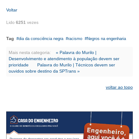
CONSÓRCIOS
Voltar
CAMPANHAS SALARIAIS
Lido
6251
vezes
COMUNICAÇÃO
PALAVRA DO MURILO
Tag
dia da consciência negra
racismo
Negros na engenharia
NOTÍCIAS
Mais nesta categoria:
« Palavra do Murilo |
Desenvolvimento e atendimento à população devem ser
CONTEÚDO ESPECIAL
prioridade
Palavra do Murilo | Técnicos devem ser
ouvidos sobre destino da SPTrans »
JORNAL DO ENGENHEIRO
voltar ao topo
AGENDA
SEESP NOTÍCIAS
NOTÍCIAS NO WHATSAPP
FOTOS