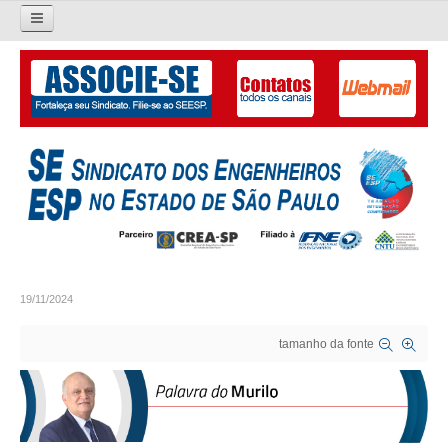
Pesquisar...
O SINDICATO
APRESENTAÇÃO
PALAVRA DO PRESIDENTE
DIRETORIA
DIRETORIA
19/11/2024
LIVRO GESTÃO 2026-2029
tamanho da fonte
SUBSEDES SINDICAIS
GALERIA EX-PRESIDENTES
ORGANOGRAMA