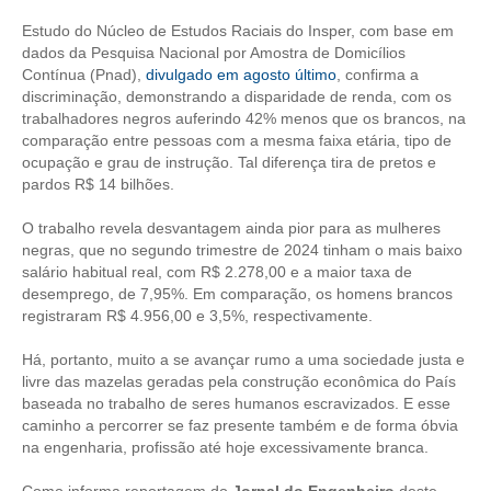
Estudo do Núcleo de Estudos Raciais do Insper, com base em
RES 1.002/2002 – CÓDIGO DE ÉTICA
dados da Pesquisa Nacional por Amostra de Domicílios
Contínua (Pnad),
divulgado em agosto último
, confirma a
HOMOLOGAÇÕES
discriminação, demonstrando a disparidade de renda, com os
trabalhadores negros auferindo 42% menos que os brancos, na
PISO SALARIAL
comparação entre pessoas com a mesma faixa etária, tipo de
ocupação e grau de instrução. Tal diferença tira de pretos e
FIQUE POR DENTRO
pardos R$ 14 bilhões.
OPORTUNIDADES
O trabalho revela desvantagem ainda pior para as mulheres
negras, que no segundo trimestre de 2024 tinham o mais baixo
APRESENTAÇÃO
salário habitual real, com R$ 2.278,00 e a maior taxa de
desemprego, de 7,95%. Em comparação, os homens brancos
EMPREGO E ESTÁGIO
registraram R$ 4.956,00 e 3,5%, respectivamente.
CARREIRA
Há, portanto, muito a se avançar rumo a uma sociedade justa e
livre das mazelas geradas pela construção econômica do País
AUTÔNOMOS E SERVIÇOS
baseada no trabalho de seres humanos escravizados. E esse
caminho a percorrer se faz presente também e de forma óbvia
NEWSLETTER
na engenharia, profissão até hoje excessivamente branca.
Como informa reportagem do
Jornal do Engenheiro
deste
GUIA DAS ENGENHARIAS