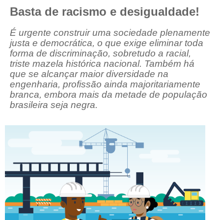
Basta de racismo e desigualdade!
CRESCE BRASIL
É urgente construir uma sociedade plenamente
CONSELHO TECNOLÓGICO
justa e democrática, o que exige eliminar toda
forma de discriminação, sobretudo a racial,
HISTÓRICO E ATUAÇÃO
triste mazela histórica nacional. Também há
que se alcançar maior diversidade na
COMPOSIÇÃO
engenharia, profissão ainda majoritariamente
branca, embora mais da metade de população
CONSELHOS ASSESSORES
brasileira seja negra.
PERSONALIDADES DA TECNOLOGIA
NÚCLEO DA MULHER ENGENHEIRA
TRANSPARÊNCIA
JURÍDICO
CONSULTORIA
ACORDOS, CONVENÇÕES E DISSÍDIOS