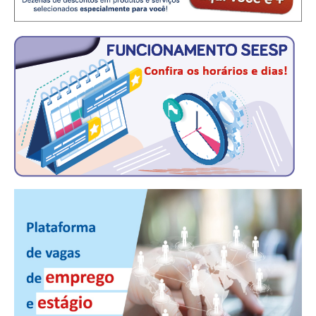
PUBLICAÇÕES
PUBLICIDADE
MANUAL DE REDAÇÃO
RELEASES
CONTATO
CADASTRO
ASSOCIE-SE
ATUALIZAÇÃO CADASTRAL
NÚCLEO JOVEM