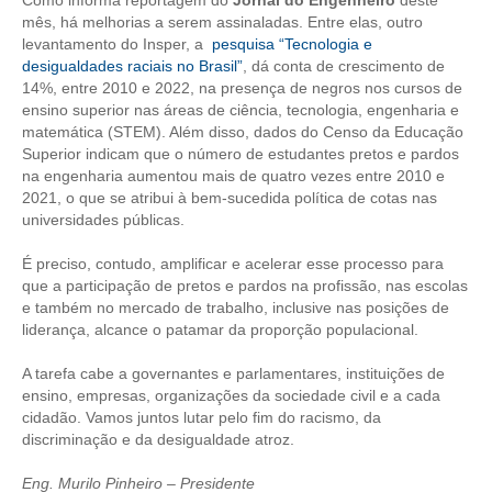
mês, há melhorias a serem assinaladas. Entre elas, outro
levantamento do Insper, a
pesquisa “Tecnologia e
CONTATO
desigualdades raciais no Brasil”
, dá conta de crescimento de
14%, entre 2010 e 2022, na presença de negros nos cursos de
CURSOS
ensino superior nas áreas de ciência, tecnologia, engenharia e
matemática (STEM). Além disso, dados do Censo da Educação
ENGENHEIRO EMPREENDEDOR
Superior indicam que o número de estudantes pretos e pardos
na engenharia aumentou mais de quatro vezes entre 2010 e
SEESP EDUCAÇÃO
2021, o que se atribui à bem-sucedida política de cotas nas
universidades públicas.
PLATAFORMAS GRATUITAS
É preciso, contudo, amplificar e acelerar esse processo para
BENEFÍCIOS
que a participação de pretos e pardos na profissão, nas escolas
e também no mercado de trabalho, inclusive nas posições de
APOSENTADORIA
liderança, alcance o patamar da proporção populacional.
CONVÊNIOS
A tarefa cabe a governantes e parlamentares, instituições de
ensino, empresas, organizações da sociedade civil e a cada
PLANO DE SAÚDE
cidadão. Vamos juntos lutar pelo fim do racismo, da
discriminação e da desigualdade atroz.
SEESPPREV
Eng. Murilo Pinheiro – Presidente