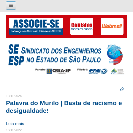
Pesquisar...
O SINDICATO
APRESENTAÇÃO
PALAVRA DO PRESIDENTE
DIRETORIA
DIRETORIA
LIVRO GESTÃO 2026-2029
19/11/2024
Palavra do Murilo | Basta de racismo e
SUBSEDES SINDICAIS
desigualdade!
GALERIA EX-PRESIDENTES
Leia mais
18/11/2022
ORGANOGRAMA