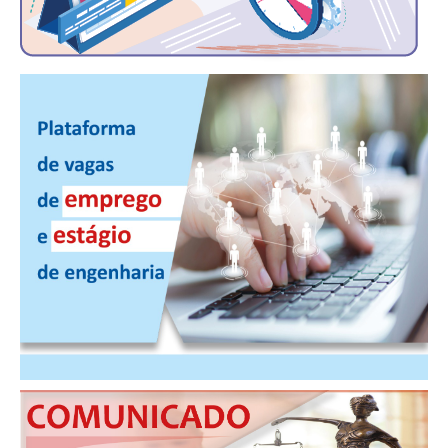
CONTRIBUIÇÕES
CONTRIBUIÇÃO ASSISTENCIAL
CONTRIBUIÇÃO ASSOCIATIVA OU ANUIDADE DE SÓCIO
CONTRIBUIÇÃO SINDICAL URBANA
REVISÃO DE APOSENTADORIA
FGTS EXPURGOS
FGTS CORREÇÃO
LEGISLAÇÃO
LEI 4.950-A/1966 – PISO SALARIAL
LEI 5.194/1966 – REGULAMENTAÇÃO DA PROFISSÃO
LEI 6.496/1977 – ART