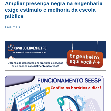
Ampliar presença negra na engenharia
CRESCE BRASIL
exige estímulo e melhoria da escola
pública
CONSELHO TECNOLÓGICO
Leia mais
HISTÓRICO E ATUAÇÃO
COMPOSIÇÃO
CONSELHOS ASSESSORES
PERSONALIDADES DA TECNOLOGIA
NÚCLEO DA MULHER ENGENHEIRA
TRANSPARÊNCIA
JURÍDICO
CONSULTORIA
ACORDOS, CONVENÇÕES E DISSÍDIOS