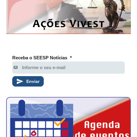
RES 1.002/2002 – CÓDIGO DE ÉTICA
HOMOLOGAÇÕES
PISO SALARIAL
FIQUE POR DENTRO
Receba o SEESP Notícias
*
OPORTUNIDADES
APRESENTAÇÃO
Enviar
EMPREGO E ESTÁGIO
CARREIRA
AUTÔNOMOS E SERVIÇOS
NEWSLETTER
GUIA DAS ENGENHARIAS