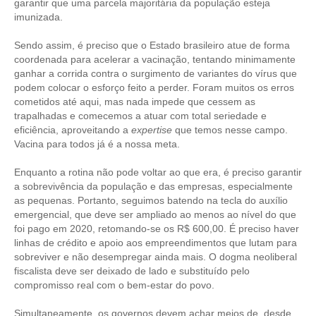
garantir que uma parcela majoritária da população esteja
imunizada.
RES 1.002/2002 – CÓDIGO DE ÉTICA
Sendo assim, é preciso que o Estado brasileiro atue de forma
HOMOLOGAÇÕES
coordenada para acelerar a vacinação, tentando minimamente
ganhar a corrida contra o surgimento de variantes do vírus que
PISO SALARIAL
podem colocar o esforço feito a perder. Foram muitos os erros
cometidos até aqui, mas nada impede que cessem as
FIQUE POR DENTRO
trapalhadas e comecemos a atuar com total seriedade e
eficiência, aproveitando a
expertise
que temos nesse campo.
OPORTUNIDADES
Vacina para todos já é a nossa meta.
APRESENTAÇÃO
Enquanto a rotina não pode voltar ao que era, é preciso garantir
a sobrevivência da população e das empresas, especialmente
EMPREGO E ESTÁGIO
as pequenas. Portanto, seguimos batendo na tecla do auxílio
emergencial, que deve ser ampliado ao menos ao nível do que
foi pago em 2020, retomando-se os R$ 600,00. É preciso haver
CARREIRA
linhas de crédito e apoio aos empreendimentos que lutam para
sobreviver e não desempregar ainda mais. O dogma neoliberal
AUTÔNOMOS E SERVIÇOS
fiscalista deve ser deixado de lado e substituído pelo
compromisso real com o bem-estar do povo.
NEWSLETTER
Simultaneamente, os governos devem achar meios de, desde
GUIA DAS ENGENHARIAS