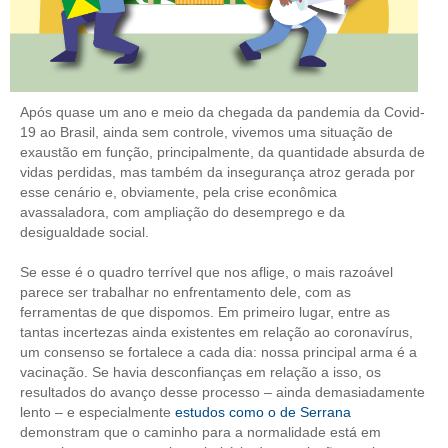
CONTRIBUIÇÕES
CONTRIBUIÇÃO ASSISTENCIAL
Após quase um ano e meio da chegada da pandemia da Covid-
CONTRIBUIÇÃO ASSOCIATIVA OU ANUIDADE DE SÓCIO
19 ao Brasil, ainda sem controle, vivemos uma situação de
exaustão em função, principalmente, da quantidade absurda de
CONTRIBUIÇÃO SINDICAL URBANA
vidas perdidas, mas também da insegurança atroz gerada por
esse cenário e, obviamente, pela crise econômica
REVISÃO DE APOSENTADORIA
avassaladora, com ampliação do desemprego e da
desigualdade social.
FGTS EXPURGOS
Se esse é o quadro terrível que nos aflige, o mais razoável
FGTS CORREÇÃO
parece ser trabalhar no enfrentamento dele, com as
ferramentas de que dispomos. Em primeiro lugar, entre as
LEGISLAÇÃO
tantas incertezas ainda existentes em relação ao coronavírus,
um consenso se fortalece a cada dia: nossa principal arma é a
LEI 4.950-A/1966 – PISO SALARIAL
vacinação. Se havia desconfianças em relação a isso, os
resultados do avanço desse processo – ainda demasiadamente
LEI 5.194/1966 – REGULAMENTAÇÃO DA PROFISSÃO
lento – e especialmente
estudos como o de Serrana
demonstram que o caminho para a normalidade está em
LEI 6.496/1977 – ART