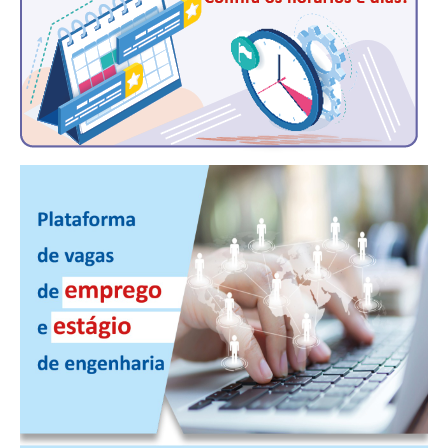
PUBLICAÇÕES
PUBLICIDADE
MANUAL DE REDAÇÃO
RELEASES
CONTATO
CADASTRO
ASSOCIE-SE
ATUALIZAÇÃO CADASTRAL
NÚCLEO JOVEM