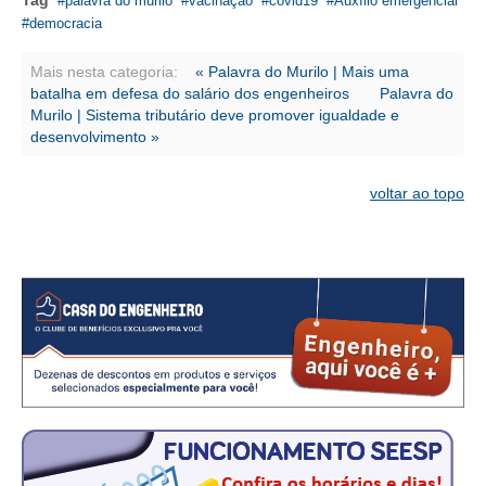
Tag
CONSÓRCIOS
palavra do murilo
vacinação
covid19
Auxílio emergencial
democracia
CAMPANHAS SALARIAIS
Mais nesta categoria:
« Palavra do Murilo | Mais uma
COMUNICAÇÃO
batalha em defesa do salário dos engenheiros
Palavra do
Murilo | Sistema tributário deve promover igualdade e
PALAVRA DO MURILO
desenvolvimento »
NOTÍCIAS
voltar ao topo
CONTEÚDO ESPECIAL
JORNAL DO ENGENHEIRO
AGENDA
SEESP NOTÍCIAS
NOTÍCIAS NO WHATSAPP
FOTOS