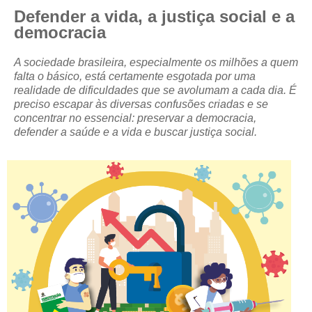
Defender a vida, a justiça social e a
CRESCE BRASIL
democracia
CONSELHO TECNOLÓGICO
A sociedade brasileira, especialmente os milhões a quem
falta o básico, está certamente esgotada por uma
HISTÓRICO E ATUAÇÃO
realidade de dificuldades que se avolumam a cada dia. É
preciso escapar às diversas confusões criadas e se
COMPOSIÇÃO
concentrar no essencial: preservar a democracia,
defender a saúde e a vida e buscar justiça social.
CONSELHOS ASSESSORES
PERSONALIDADES DA TECNOLOGIA
NÚCLEO DA MULHER ENGENHEIRA
TRANSPARÊNCIA
JURÍDICO
CONSULTORIA
ACORDOS, CONVENÇÕES E DISSÍDIOS