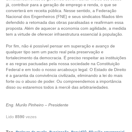
já, contribuir para a geração de emprego e renda, o que se
converterá em receita pública. Nesse sentido, a Federação
CONTATO
Nacional dos Engenheiros (FNE) e seus sindicatos filiados têm
defendido a retomada das obras paralisadas e reafirmam essa
CURSOS
proposta. Além de aquecer a economia com agilidade, a medida
tem a virtude de oferecer infraestrutura essencial à população.
ENGENHEIRO EMPREENDEDOR
Por fim, não é possível pensar em superação e avanço de
SEESP EDUCAÇÃO
qualquer tipo sem um pacto real pela preservação e
fortalecimento da democracia. É preciso respeitar as instituições
PLATAFORMAS GRATUITAS
e as regras pactuadas pela nossa sociedade na Constituição
Federal e em todo o nosso arcabouço legal. O Estado de Direito
BENEFÍCIOS
é a garantia da convivência civilizada, eliminando a lei do mais
forte ou o abuso de poder. Ou compreendemos a importância
APOSENTADORIA
disso ou estaremos todos à mercê das arbitrariedades.
CONVÊNIOS
Eng. Murilo Pinheiro – Presidente
PLANO DE SAÚDE
Lido
8590
vezes
SEESPPREV