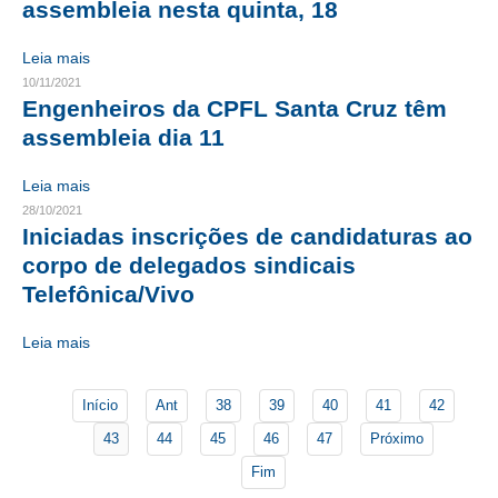
assembleia nesta quinta, 18
CONTATO
Leia mais
10/11/2021
CURSOS
Engenheiros da CPFL Santa Cruz têm
assembleia dia 11
ENGENHEIRO EMPREENDEDOR
SEESP EDUCAÇÃO
Leia mais
28/10/2021
PLATAFORMAS GRATUITAS
Iniciadas inscrições de candidaturas ao
corpo de delegados sindicais
BENEFÍCIOS
Telefônica/Vivo
APOSENTADORIA
Leia mais
CONVÊNIOS
Início
Ant
38
39
40
41
42
PLANO DE SAÚDE
43
44
45
46
47
Próximo
SEESPPREV
Fim