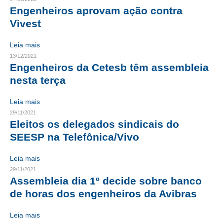
Engenheiros aprovam ação contra
CONTRIBUIÇÕES
Vivest
CONTRIBUIÇÃO ASSISTENCIAL
Leia mais
13/12/2021
CONTRIBUIÇÃO ASSOCIATIVA OU ANUIDADE DE SÓCIO
Engenheiros da Cetesb têm assembleia
CONTRIBUIÇÃO SINDICAL URBANA
nesta terça
REVISÃO DE APOSENTADORIA
Leia mais
29/11/2021
FGTS EXPURGOS
Eleitos os delegados sindicais do
SEESP na Telefônica/Vivo
FGTS CORREÇÃO
Leia mais
LEGISLAÇÃO
29/11/2021
Assembleia dia 1º decide sobre banco
LEI 4.950-A/1966 – PISO SALARIAL
de horas dos engenheiros da Avibras
LEI 5.194/1966 – REGULAMENTAÇÃO DA PROFISSÃO
Leia mais
LEI 6.496/1977 – ART