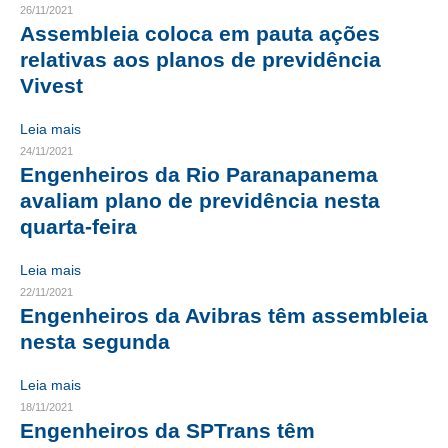
26/11/2021
Assembleia coloca em pauta ações
RES 1.002/2002 – CÓDIGO DE ÉTICA
relativas aos planos de previdência
HOMOLOGAÇÕES
Vivest
PISO SALARIAL
Leia mais
24/11/2021
FIQUE POR DENTRO
Engenheiros da Rio Paranapanema
avaliam plano de previdência nesta
OPORTUNIDADES
quarta-feira
APRESENTAÇÃO
Leia mais
EMPREGO E ESTÁGIO
22/11/2021
Engenheiros da Avibras têm assembleia
CARREIRA
nesta segunda
AUTÔNOMOS E SERVIÇOS
Leia mais
NEWSLETTER
18/11/2021
Engenheiros da SPTrans têm
GUIA DAS ENGENHARIAS