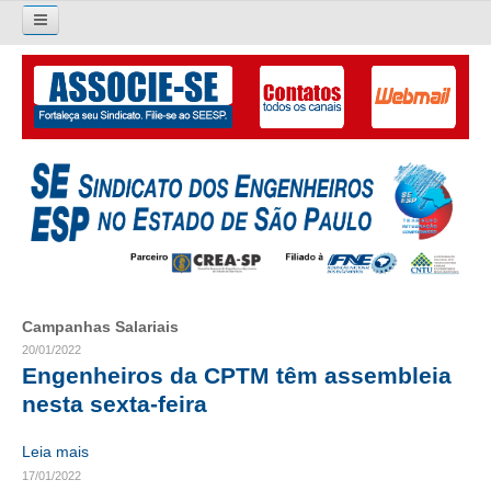
Pesquisar...
O SINDICATO
APRESENTAÇÃO
PALAVRA DO PRESIDENTE
DIRETORIA
DIRETORIA
Campanhas Salariais
LIVRO GESTÃO 2026-2029
20/01/2022
Engenheiros da CPTM têm assembleia
SUBSEDES SINDICAIS
nesta sexta-feira
GALERIA EX-PRESIDENTES
Leia mais
17/01/2022
ORGANOGRAMA