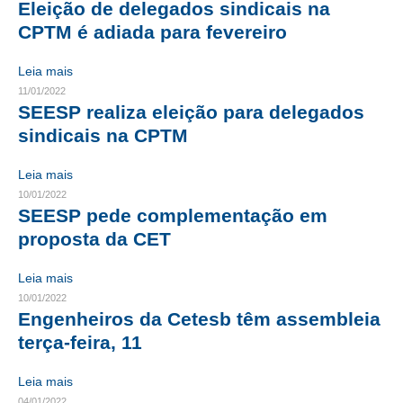
Eleição de delegados sindicais na
CPTM é adiada para fevereiro
CRESCE BRASIL
CONSELHO TECNOLÓGICO
Leia mais
11/01/2022
HISTÓRICO E ATUAÇÃO
SEESP realiza eleição para delegados
sindicais na CPTM
COMPOSIÇÃO
Leia mais
CONSELHOS ASSESSORES
10/01/2022
SEESP pede complementação em
PERSONALIDADES DA TECNOLOGIA
proposta da CET
NÚCLEO DA MULHER ENGENHEIRA
Leia mais
TRANSPARÊNCIA
10/01/2022
Engenheiros da Cetesb têm assembleia
JURÍDICO
terça-feira, 11
CONSULTORIA
Leia mais
ACORDOS, CONVENÇÕES E DISSÍDIOS
04/01/2022