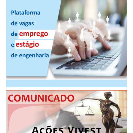
PUBLICAÇÕES
PUBLICIDADE
MANUAL DE REDAÇÃO
RELEASES
CONTATO
CADASTRO
ASSOCIE-SE
ATUALIZAÇÃO CADASTRAL
NÚCLEO JOVEM