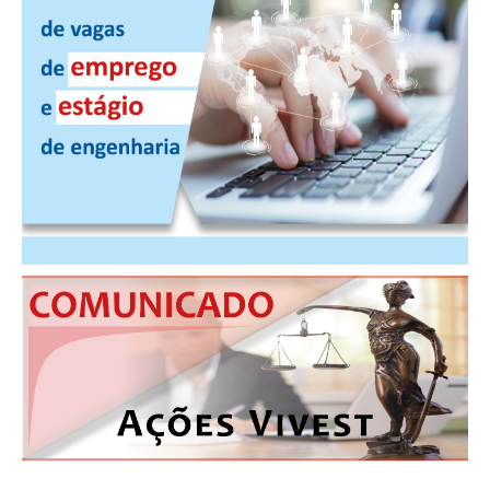
PUBLICAÇÕES
PUBLICIDADE
MANUAL DE REDAÇÃO
RELEASES
CONTATO
CADASTRO
ASSOCIE-SE
ATUALIZAÇÃO CADASTRAL
NÚCLEO JOVEM