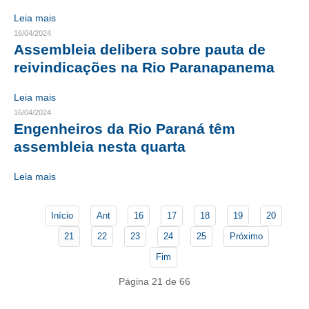
Leia mais
CONTATO
16/04/2024
Assembleia delibera sobre pauta de
CURSOS
reivindicações na Rio Paranapanema
ENGENHEIRO EMPREENDEDOR
Leia mais
SEESP EDUCAÇÃO
16/04/2024
Engenheiros da Rio Paraná têm
PLATAFORMAS GRATUITAS
assembleia nesta quarta
BENEFÍCIOS
Leia mais
APOSENTADORIA
Início
Ant
16
17
18
19
20
CONVÊNIOS
21
22
23
24
25
Próximo
PLANO DE SAÚDE
Fim
SEESPPREV
Página 21 de 66