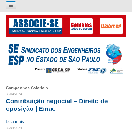
Pesquisar...
O SINDICATO
APRESENTAÇÃO
PALAVRA DO PRESIDENTE
DIRETORIA
DIRETORIA
Campanhas Salariais
LIVRO GESTÃO 2026-2029
30/04/2024
Contribuição negocial – Direito de
SUBSEDES SINDICAIS
oposição | Emae
GALERIA EX-PRESIDENTES
Leia mais
30/04/2024
ORGANOGRAMA