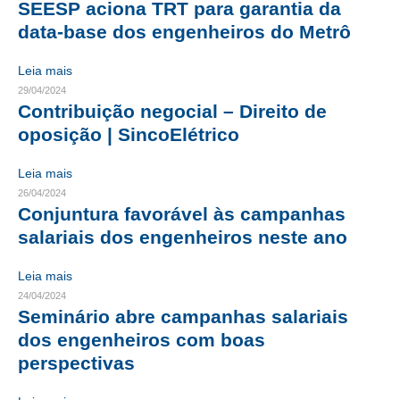
SEESP aciona TRT para garantia da
data-base dos engenheiros do Metrô
CRESCE BRASIL
CONSELHO TECNOLÓGICO
Leia mais
29/04/2024
HISTÓRICO E ATUAÇÃO
Contribuição negocial – Direito de
oposição | SincoElétrico
COMPOSIÇÃO
Leia mais
CONSELHOS ASSESSORES
26/04/2024
Conjuntura favorável às campanhas
PERSONALIDADES DA TECNOLOGIA
salariais dos engenheiros neste ano
NÚCLEO DA MULHER ENGENHEIRA
Leia mais
TRANSPARÊNCIA
24/04/2024
Seminário abre campanhas salariais
JURÍDICO
dos engenheiros com boas
CONSULTORIA
perspectivas
ACORDOS, CONVENÇÕES E DISSÍDIOS