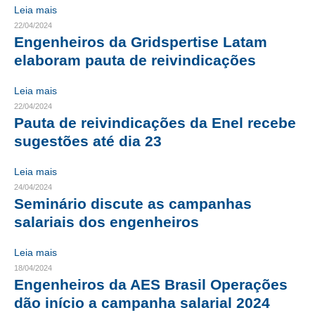
Leia mais
22/04/2024
RES 1.002/2002 – CÓDIGO DE ÉTICA
Engenheiros da Gridspertise Latam
HOMOLOGAÇÕES
elaboram pauta de reivindicações
PISO SALARIAL
Leia mais
22/04/2024
FIQUE POR DENTRO
Pauta de reivindicações da Enel recebe
sugestões até dia 23
OPORTUNIDADES
APRESENTAÇÃO
Leia mais
24/04/2024
EMPREGO E ESTÁGIO
Seminário discute as campanhas
salariais dos engenheiros
CARREIRA
Leia mais
AUTÔNOMOS E SERVIÇOS
18/04/2024
Engenheiros da AES Brasil Operações
NEWSLETTER
dão início a campanha salarial 2024
GUIA DAS ENGENHARIAS