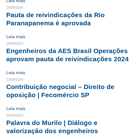
Leia mais
25/04/2024
CONTRIBUIÇÕES
Pauta de reivindicações da Rio
Paranapanema é aprovada
CONTRIBUIÇÃO ASSISTENCIAL
Leia mais
CONTRIBUIÇÃO ASSOCIATIVA OU ANUIDADE DE SÓCIO
25/04/2024
CONTRIBUIÇÃO SINDICAL URBANA
Engenheiros da AES Brasil Operações
aprovam pauta de reivindicações 2024
REVISÃO DE APOSENTADORIA
Leia mais
FGTS EXPURGOS
23/04/2024
Contribuição negocial – Direito de
FGTS CORREÇÃO
oposição | Fecomércio SP
LEGISLAÇÃO
Leia mais
LEI 4.950-A/1966 – PISO SALARIAL
23/04/2024
Palavra do Murilo | Diálogo e
LEI 5.194/1966 – REGULAMENTAÇÃO DA PROFISSÃO
valorização dos engenheiros
LEI 6.496/1977 – ART