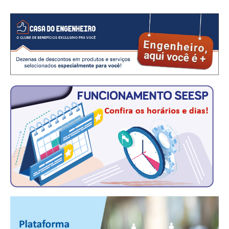
CONSÓRCIOS
CAMPANHAS SALARIAIS
COMUNICAÇÃO
PALAVRA DO MURILO
NOTÍCIAS
CONTEÚDO ESPECIAL
JORNAL DO ENGENHEIRO
AGENDA
SEESP NOTÍCIAS
NOTÍCIAS NO WHATSAPP
FOTOS