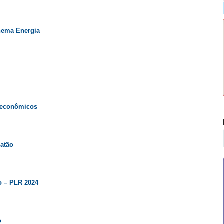
anema Energia
s econômicos
batão
o – PLR 2024
o