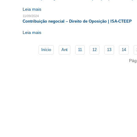
Leia mais
11/09/2024
Contribuição negocial – Direito de Oposição | ISA-CTEEP
Leia mais
Início
Ant
11
12
13
14
Pág