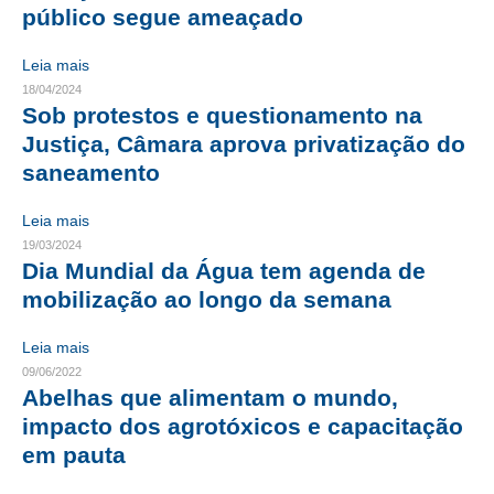
público segue ameaçado
CRESCE BRASIL
Leia mais
CONSELHO TECNOLÓGICO
18/04/2024
Sob protestos e questionamento na
HISTÓRICO E ATUAÇÃO
Justiça, Câmara aprova privatização do
saneamento
COMPOSIÇÃO
CONSELHOS ASSESSORES
Leia mais
19/03/2024
PERSONALIDADES DA TECNOLOGIA
Dia Mundial da Água tem agenda de
mobilização ao longo da semana
NÚCLEO DA MULHER ENGENHEIRA
Leia mais
TRANSPARÊNCIA
09/06/2022
Abelhas que alimentam o mundo,
JURÍDICO
impacto dos agrotóxicos e capacitação
CONSULTORIA
em pauta
ACORDOS, CONVENÇÕES E DISSÍDIOS