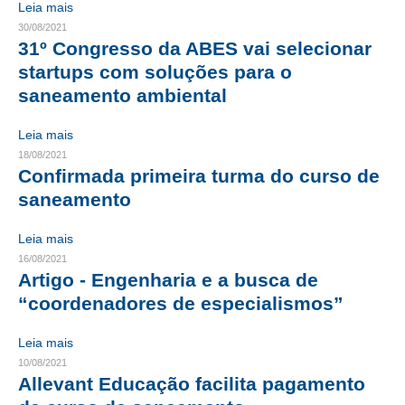
Leia mais
30/08/2021
CONTRIBUIÇÕES
31º Congresso da ABES vai selecionar
startups com soluções para o
CONTRIBUIÇÃO ASSISTENCIAL
saneamento ambiental
CONTRIBUIÇÃO ASSOCIATIVA OU ANUIDADE DE SÓCIO
Leia mais
CONTRIBUIÇÃO SINDICAL URBANA
18/08/2021
Confirmada primeira turma do curso de
REVISÃO DE APOSENTADORIA
saneamento
FGTS EXPURGOS
Leia mais
FGTS CORREÇÃO
16/08/2021
Artigo - Engenharia e a busca de
LEGISLAÇÃO
“coordenadores de especialismos”
LEI 4.950-A/1966 – PISO SALARIAL
Leia mais
10/08/2021
LEI 5.194/1966 – REGULAMENTAÇÃO DA PROFISSÃO
Allevant Educação facilita pagamento
LEI 6.496/1977 – ART