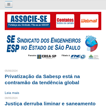
Pesquisar...
O SINDICATO
APRESENTAÇÃO
PALAVRA DO PRESIDENTE
DIRETORIA
DIRETORIA
05/06/2024
Privatização da Sabesp está na
LIVRO GESTÃO 2026-2029
contramão da tendência global
SUBSEDES SINDICAIS
Leia mais
GALERIA EX-PRESIDENTES
08/05/2024
Justiça derruba liminar e saneamento
ORGANOGRAMA