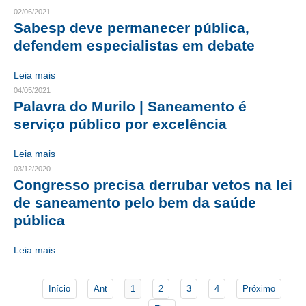
02/06/2021
Sabesp deve permanecer pública,
CONTATO
defendem especialistas em debate
CURSOS
Leia mais
ENGENHEIRO EMPREENDEDOR
04/05/2021
Palavra do Murilo | Saneamento é
SEESP EDUCAÇÃO
serviço público por excelência
PLATAFORMAS GRATUITAS
Leia mais
BENEFÍCIOS
03/12/2020
Congresso precisa derrubar vetos na lei
APOSENTADORIA
de saneamento pelo bem da saúde
pública
CONVÊNIOS
Leia mais
PLANO DE SAÚDE
SEESPPREV
Início
Ant
1
2
3
4
Próximo