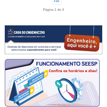
CONSÓRCIOS
Fim
Página 1 de 4
CAMPANHAS SALARIAIS
COMUNICAÇÃO
PALAVRA DO MURILO
NOTÍCIAS
CONTEÚDO ESPECIAL
JORNAL DO ENGENHEIRO
AGENDA
SEESP NOTÍCIAS
NOTÍCIAS NO WHATSAPP
FOTOS