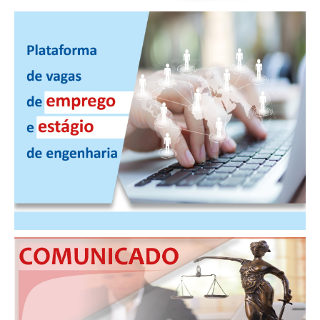
PUBLICAÇÕES
PUBLICIDADE
MANUAL DE REDAÇÃO
RELEASES
CONTATO
CADASTRO
ASSOCIE-SE
ATUALIZAÇÃO CADASTRAL
NÚCLEO JOVEM