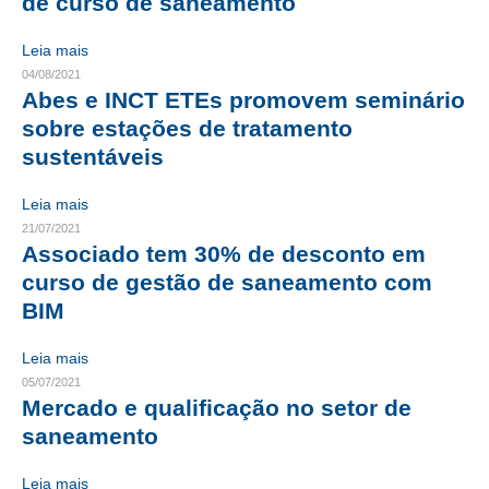
de curso de saneamento
RES 1.002/2002 – CÓDIGO DE ÉTICA
Leia mais
04/08/2021
HOMOLOGAÇÕES
Abes e INCT ETEs promovem seminário
sobre estações de tratamento
PISO SALARIAL
sustentáveis
FIQUE POR DENTRO
Leia mais
OPORTUNIDADES
21/07/2021
Associado tem 30% de desconto em
APRESENTAÇÃO
curso de gestão de saneamento com
BIM
EMPREGO E ESTÁGIO
CARREIRA
Leia mais
05/07/2021
AUTÔNOMOS E SERVIÇOS
Mercado e qualificação no setor de
saneamento
NEWSLETTER
Leia mais
GUIA DAS ENGENHARIAS