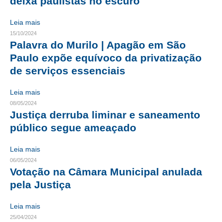
deixa paulistas no escuro
CONTRIBUIÇÕES
Leia mais
15/10/2024
CONTRIBUIÇÃO ASSISTENCIAL
Palavra do Murilo | Apagão em São
Paulo expõe equívoco da privatização
CONTRIBUIÇÃO ASSOCIATIVA OU ANUIDADE DE SÓCIO
de serviços essenciais
CONTRIBUIÇÃO SINDICAL URBANA
Leia mais
REVISÃO DE APOSENTADORIA
08/05/2024
Justiça derruba liminar e saneamento
FGTS EXPURGOS
público segue ameaçado
FGTS CORREÇÃO
Leia mais
LEGISLAÇÃO
06/05/2024
Votação na Câmara Municipal anulada
LEI 4.950-A/1966 – PISO SALARIAL
pela Justiça
LEI 5.194/1966 – REGULAMENTAÇÃO DA PROFISSÃO
Leia mais
25/04/2024
LEI 6.496/1977 – ART