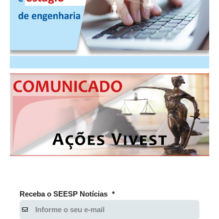
PUBLICAÇÕES
PUBLICIDADE
MANUAL DE REDAÇÃO
RELEASES
CONTATO
CADASTRO
ASSOCIE-SE
ATUALIZAÇÃO CADASTRAL
NÚCLEO JOVEM
Receba o SEESP Notícias
*