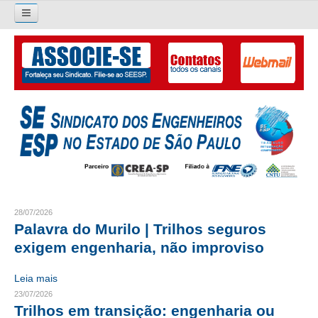
Pesquisar...
O SINDICATO
APRESENTAÇÃO
PALAVRA DO PRESIDENTE
DIRETORIA
DIRETORIA
28/07/2026
Palavra do Murilo | Trilhos seguros
LIVRO GESTÃO 2026-2029
exigem engenharia, não improviso
SUBSEDES SINDICAIS
Leia mais
GALERIA EX-PRESIDENTES
23/07/2026
Trilhos em transição: engenharia ou
ORGANOGRAMA