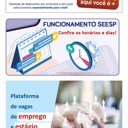
CONSÓRCIOS
CAMPANHAS SALARIAIS
COMUNICAÇÃO
PALAVRA DO MURILO
NOTÍCIAS
CONTEÚDO ESPECIAL
JORNAL DO ENGENHEIRO
AGENDA
SEESP NOTÍCIAS
NOTÍCIAS NO WHATSAPP
FOTOS