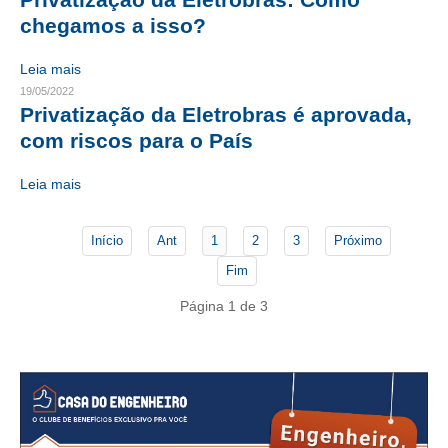
chegamos a isso?
CONTATO
Leia mais
CURSOS
19/05/2022
Privatização da Eletrobras é aprovada,
ENGENHEIRO EMPREENDEDOR
com riscos para o País
SEESP EDUCAÇÃO
Leia mais
PLATAFORMAS GRATUITAS
Início
Ant
1
2
3
Próximo
BENEFÍCIOS
Fim
APOSENTADORIA
Página 1 de 3
CONVÊNIOS
PLANO DE SAÚDE
SEESPPREV