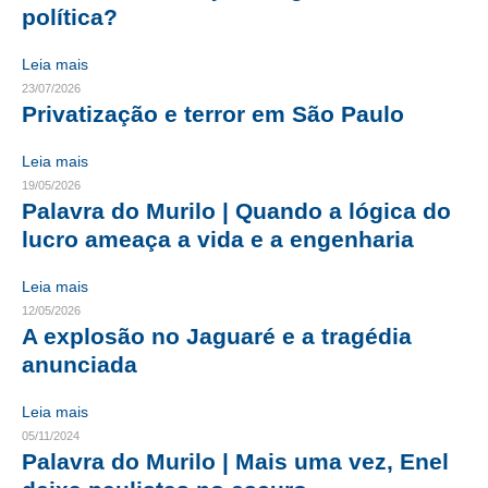
política?
CRESCE BRASIL
Leia mais
CONSELHO TECNOLÓGICO
23/07/2026
Privatização e terror em São Paulo
HISTÓRICO E ATUAÇÃO
Leia mais
COMPOSIÇÃO
19/05/2026
Palavra do Murilo | Quando a lógica do
CONSELHOS ASSESSORES
lucro ameaça a vida e a engenharia
PERSONALIDADES DA TECNOLOGIA
Leia mais
NÚCLEO DA MULHER ENGENHEIRA
12/05/2026
A explosão no Jaguaré e a tragédia
TRANSPARÊNCIA
anunciada
JURÍDICO
Leia mais
05/11/2024
CONSULTORIA
Palavra do Murilo | Mais uma vez, Enel
ACORDOS, CONVENÇÕES E DISSÍDIOS