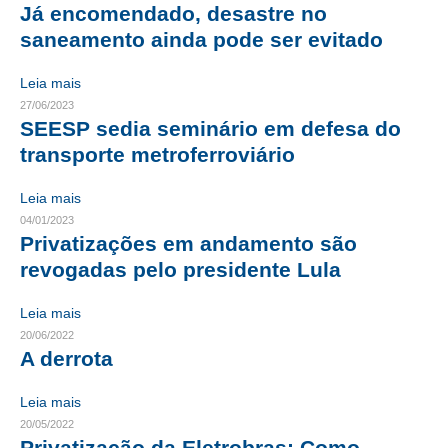
Já encomendado, desastre no
saneamento ainda pode ser evitado
RES 1.002/2002 – CÓDIGO DE ÉTICA
HOMOLOGAÇÕES
Leia mais
27/06/2023
PISO SALARIAL
SEESP sedia seminário em defesa do
transporte metroferroviário
FIQUE POR DENTRO
Leia mais
OPORTUNIDADES
04/01/2023
Privatizações em andamento são
APRESENTAÇÃO
revogadas pelo presidente Lula
EMPREGO E ESTÁGIO
Leia mais
CARREIRA
20/06/2022
A derrota
AUTÔNOMOS E SERVIÇOS
Leia mais
NEWSLETTER
20/05/2022
Privatização da Eletrobras: Como
GUIA DAS ENGENHARIAS