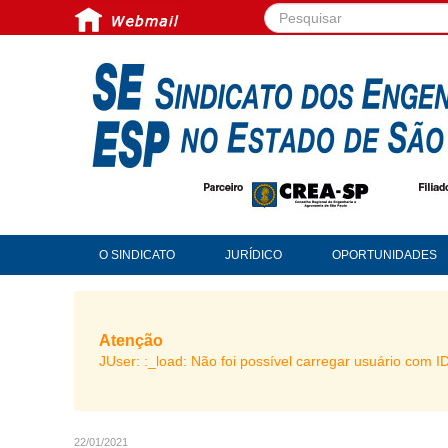
Pesquisar...
O SINDICATO
JURÍDICO
OPORTUNIDADES
Atenção
JUser: :_load: Não foi possível carregar usuário com I
22/01/2021