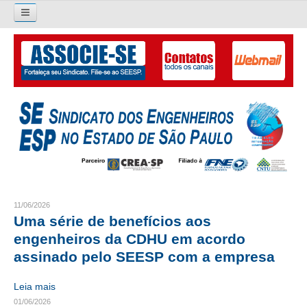
Pesquisar...
O SINDICATO
APRESENTAÇÃO
PALAVRA DO PRESIDENTE
DIRETORIA
DIRETORIA
11/06/2026
Uma série de benefícios aos
LIVRO GESTÃO 2026-2029
engenheiros da CDHU em acordo
SUBSEDES SINDICAIS
assinado pelo SEESP com a empresa
GALERIA EX-PRESIDENTES
Leia mais
01/06/2026
ORGANOGRAMA