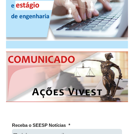
PUBLICAÇÕES
PUBLICIDADE
MANUAL DE REDAÇÃO
RELEASES
CONTATO
CADASTRO
ASSOCIE-SE
ATUALIZAÇÃO CADASTRAL
NÚCLEO JOVEM
Receba o SEESP Notícias
*