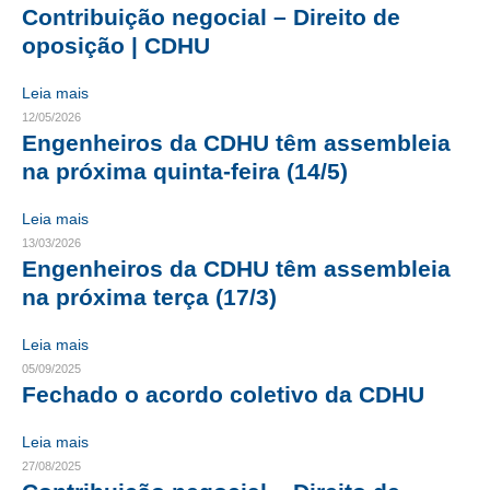
Contribuição negocial – Direito de
CRESCE BRASIL
oposição | CDHU
CONSELHO TECNOLÓGICO
Leia mais
12/05/2026
HISTÓRICO E ATUAÇÃO
Engenheiros da CDHU têm assembleia
na próxima quinta-feira (14/5)
COMPOSIÇÃO
CONSELHOS ASSESSORES
Leia mais
13/03/2026
PERSONALIDADES DA TECNOLOGIA
Engenheiros da CDHU têm assembleia
na próxima terça (17/3)
NÚCLEO DA MULHER ENGENHEIRA
Leia mais
TRANSPARÊNCIA
05/09/2025
Fechado o acordo coletivo da CDHU
JURÍDICO
CONSULTORIA
Leia mais
27/08/2025
ACORDOS, CONVENÇÕES E DISSÍDIOS