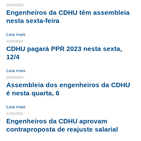
24/10/2024
Engenheiros da CDHU têm assembleia
RES 1.002/2002 – CÓDIGO DE ÉTICA
nesta sexta-feira
HOMOLOGAÇÕES
Leia mais
PISO SALARIAL
11/04/2024
CDHU pagará PPR 2023 nesta sexta,
FIQUE POR DENTRO
12/4
OPORTUNIDADES
Leia mais
APRESENTAÇÃO
05/03/2024
Assembleia dos engenheiros da CDHU
EMPREGO E ESTÁGIO
é nesta quarta, 6
CARREIRA
Leia mais
27/05/2022
AUTÔNOMOS E SERVIÇOS
Engenheiros da CDHU aprovam
NEWSLETTER
contraproposta de reajuste salarial
GUIA DAS ENGENHARIAS