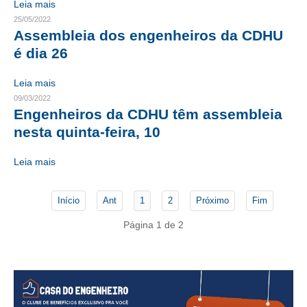
Leia mais
25/05/2022
CONTATO
Assembleia dos engenheiros da CDHU
é dia 26
CURSOS
Leia mais
ENGENHEIRO EMPREENDEDOR
09/03/2022
SEESP EDUCAÇÃO
Engenheiros da CDHU têm assembleia
nesta quinta-feira, 10
PLATAFORMAS GRATUITAS
Leia mais
BENEFÍCIOS
APOSENTADORIA
Início
Ant
1
2
Próximo
Fim
CONVÊNIOS
Página 1 de 2
PLANO DE SAÚDE
SEESPPREV