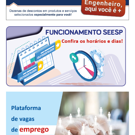
CONSÓRCIOS
CAMPANHAS SALARIAIS
COMUNICAÇÃO
PALAVRA DO MURILO
NOTÍCIAS
CONTEÚDO ESPECIAL
JORNAL DO ENGENHEIRO
AGENDA
SEESP NOTÍCIAS
NOTÍCIAS NO WHATSAPP
FOTOS