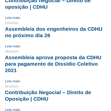
Contribuição negocial – Direito de
oposição | CDHU
CONTRIBUIÇÕES
Leia mais
CONTRIBUIÇÃO ASSISTENCIAL
21/02/2025
Assembleia dos engenheiros da CDHU
CONTRIBUIÇÃO ASSOCIATIVA OU ANUIDADE DE SÓCIO
no próximo dia 26
CONTRIBUIÇÃO SINDICAL URBANA
Leia mais
REVISÃO DE APOSENTADORIA
29/10/2024
Assembleia aprova proposta da CDHU
FGTS EXPURGOS
para pagamento de Dissídio Coletivo
2021
FGTS CORREÇÃO
LEGISLAÇÃO
Leia mais
29/10/2024
LEI 4.950-A/1966 – PISO SALARIAL
Contribuição Negocial – Direito de
Oposição | CDHU
LEI 5.194/1966 – REGULAMENTAÇÃO DA PROFISSÃO
Leia mais
LEI 6.496/1977 – ART