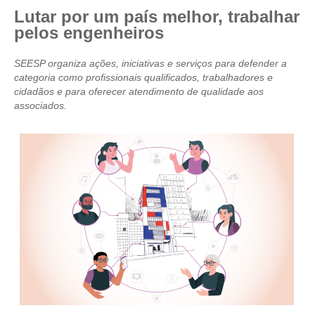
Lutar por um país melhor, trabalhar
CRESCE BRASIL
pelos engenheiros
CONSELHO TECNOLÓGICO
SEESP organiza ações, iniciativas e serviços para defender a
categoria como profissionais qualificados, trabalhadores e
HISTÓRICO E ATUAÇÃO
cidadãos e para oferecer atendimento de qualidade aos
associados.
COMPOSIÇÃO
CONSELHOS ASSESSORES
PERSONALIDADES DA TECNOLOGIA
NÚCLEO DA MULHER ENGENHEIRA
TRANSPARÊNCIA
JURÍDICO
CONSULTORIA
ACORDOS, CONVENÇÕES E DISSÍDIOS