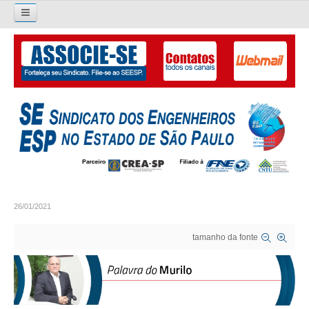
Pesquisar...
O SINDICATO
APRESENTAÇÃO
PALAVRA DO PRESIDENTE
DIRETORIA
DIRETORIA
26/01/2021
LIVRO GESTÃO 2026-2029
tamanho da fonte
SUBSEDES SINDICAIS
GALERIA EX-PRESIDENTES
ORGANOGRAMA