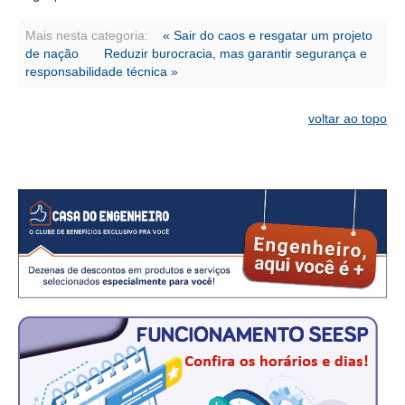
CONSÓRCIOS
Mais nesta categoria:
« Sair do caos e resgatar um projeto
CAMPANHAS SALARIAIS
de nação
Reduzir burocracia, mas garantir segurança e
responsabilidade técnica »
COMUNICAÇÃO
PALAVRA DO MURILO
voltar ao topo
NOTÍCIAS
CONTEÚDO ESPECIAL
JORNAL DO ENGENHEIRO
AGENDA
SEESP NOTÍCIAS
NOTÍCIAS NO WHATSAPP
FOTOS