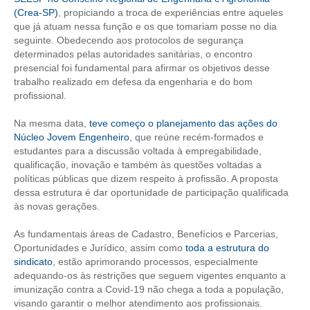
(Crea-SP)
, propiciando a troca de experiências entre aqueles
que já atuam nessa função e os que tomariam posse no dia
RES 1.002/2002 – CÓDIGO DE ÉTICA
seguinte. Obedecendo aos protocolos de segurança
determinados pelas autoridades sanitárias, o encontro
HOMOLOGAÇÕES
presencial foi fundamental para afirmar os objetivos desse
trabalho realizado em defesa da engenharia e do bom
PISO SALARIAL
profissional.
FIQUE POR DENTRO
Na mesma data,
teve começo o planejamento das ações do
Núcleo Jovem Engenheiro
, que reúne recém-formados e
OPORTUNIDADES
estudantes para a discussão voltada à empregabilidade,
qualificação, inovação e também às questões voltadas a
APRESENTAÇÃO
políticas públicas que dizem respeito à profissão. A proposta
dessa estrutura é dar oportunidade de participação qualificada
EMPREGO E ESTÁGIO
às novas gerações.
CARREIRA
As fundamentais áreas de Cadastro, Benefícios e Parcerias,
Oportunidades e Jurídico, assim como
toda a estrutura do
AUTÔNOMOS E SERVIÇOS
sindicato
, estão aprimorando processos, especialmente
adequando-os às restrições que seguem vigentes enquanto a
NEWSLETTER
imunização contra a Covid-19 não chega a toda a população,
visando garantir o melhor atendimento aos profissionais.
GUIA DAS ENGENHARIAS