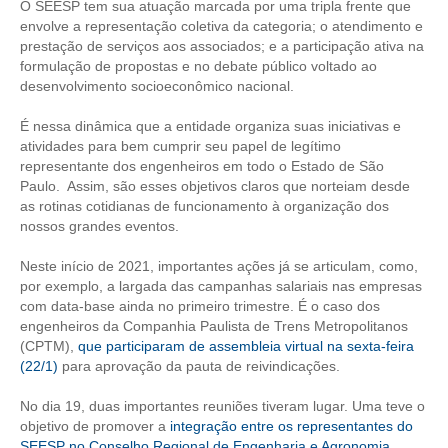
O SEESP tem sua atuação marcada por uma tripla frente que
envolve a representação coletiva da categoria; o atendimento e
CONTRIBUIÇÕES
prestação de serviços aos associados; e a participação ativa na
formulação de propostas e no debate público voltado ao
CONTRIBUIÇÃO ASSISTENCIAL
desenvolvimento socioeconômico nacional.
CONTRIBUIÇÃO ASSOCIATIVA OU ANUIDADE DE SÓCIO
É nessa dinâmica que a entidade organiza suas iniciativas e
atividades para bem cumprir seu papel de legítimo
CONTRIBUIÇÃO SINDICAL URBANA
representante dos engenheiros em todo o Estado de São
Paulo. Assim, são esses objetivos claros que norteiam desde
REVISÃO DE APOSENTADORIA
as rotinas cotidianas de funcionamento à organização dos
nossos grandes eventos.
FGTS EXPURGOS
Neste início de 2021, importantes ações já se articulam, como,
FGTS CORREÇÃO
por exemplo, a largada das campanhas salariais nas empresas
com data-base ainda no primeiro trimestre. É o caso dos
LEGISLAÇÃO
engenheiros da Companhia Paulista de Trens Metropolitanos
(CPTM),
que participaram de assembleia virtual na sexta-feira
LEI 4.950-A/1966 – PISO SALARIAL
(22/1)
para aprovação da pauta de reivindicações.
LEI 5.194/1966 – REGULAMENTAÇÃO DA PROFISSÃO
No dia 19, duas importantes reuniões tiveram lugar. Uma teve o
objetivo de promover a
integração entre os representantes do
LEI 6.496/1977 – ART
SEESP no Conselho Regional de Engenharia e Agronomia