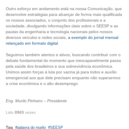
Outro esforço em andamento está na nossa Comunicação, que
CONTATO
desenvolve estratégias para alcançar de forma mais qualificada
os nossos associados, o conjunto dos profissionais e a
CURSOS
sociedade, divulgando informações úteis sobre o SEESP e as
pautas da engenharia e tecnologia nacionais pelos nossos
ENGENHEIRO EMPREENDEDOR
diversos veículos e redes sociais,
a exemplo do jornal mensal
relançado em formato digital
.
SEESP EDUCAÇÃO
Seguimos também atentos e ativos, buscando contribuir com o
PLATAFORMAS GRATUITAS
debate fundamental do momento que inescapavelmente passa
pela saúde dos brasileiros e sua sobrevivência econômica.
BENEFÍCIOS
Unimos assim forças à luta por vacina já para todos e auxílio
emergencial aos que dele precisam enquanto não superarmos
APOSENTADORIA
a crise econômica e o alto desemprego.
CONVÊNIOS
Eng. Murilo Pinheiro – Presidente
PLANO DE SAÚDE
Lido
8965
vezes
SEESPPREV
Tag
palavra do murilo
SEESP