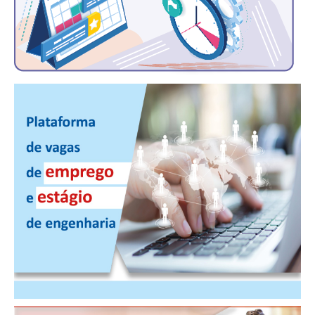
PUBLICAÇÕES
PUBLICIDADE
MANUAL DE REDAÇÃO
RELEASES
CONTATO
CADASTRO
ASSOCIE-SE
ATUALIZAÇÃO CADASTRAL
NÚCLEO JOVEM