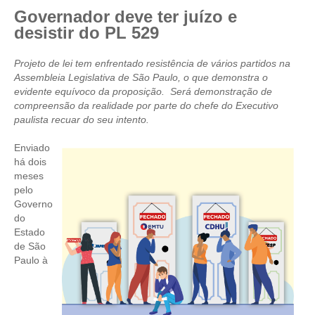
Governador deve ter juízo e
CRESCE BRASIL
desistir do PL 529
CONSELHO TECNOLÓGICO
Projeto de lei tem enfrentado resistência de vários partidos na
Assembleia Legislativa de São Paulo, o que demonstra o
HISTÓRICO E ATUAÇÃO
evidente equívoco da proposição. Será demonstração de
compreensão da realidade por parte do chefe do Executivo
COMPOSIÇÃO
paulista recuar do seu intento.
CONSELHOS ASSESSORES
Enviado
há dois
PERSONALIDADES DA TECNOLOGIA
meses
pelo
NÚCLEO DA MULHER ENGENHEIRA
Governo
do
TRANSPARÊNCIA
Estado
de São
JURÍDICO
Paulo à
CONSULTORIA
ACORDOS, CONVENÇÕES E DISSÍDIOS