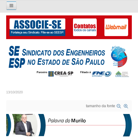
Pesquisar...
O SINDICATO
APRESENTAÇÃO
PALAVRA DO PRESIDENTE
DIRETORIA
DIRETORIA
13/10/2020
LIVRO GESTÃO 2026-2029
tamanho da fonte
SUBSEDES SINDICAIS
GALERIA EX-PRESIDENTES
ORGANOGRAMA