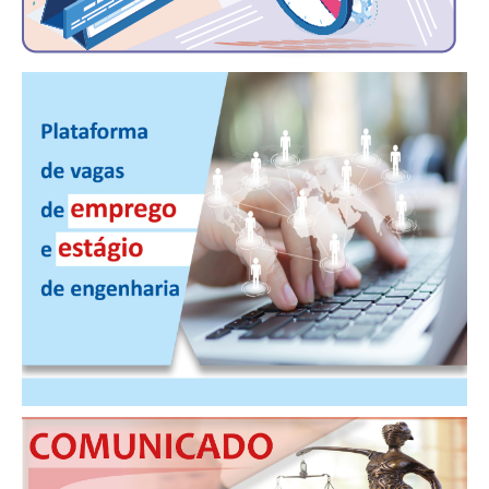
PUBLICAÇÕES
PUBLICIDADE
MANUAL DE REDAÇÃO
RELEASES
CONTATO
CADASTRO
ASSOCIE-SE
ATUALIZAÇÃO CADASTRAL
NÚCLEO JOVEM