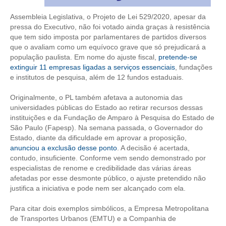
Assembleia Legislativa, o Projeto de Lei 529/2020, apesar da
CONTRIBUIÇÕES
pressa do Executivo, não foi votado ainda graças à resistência
que tem sido imposta por parlamentares de partidos diversos
CONTRIBUIÇÃO ASSISTENCIAL
que o avaliam como um equívoco grave que só prejudicará a
população paulista. Em nome do ajuste fiscal,
pretende-se
CONTRIBUIÇÃO ASSOCIATIVA OU ANUIDADE DE SÓCIO
extinguir 11 empresas ligadas a serviços essenciais
, fundações
e institutos de pesquisa, além de 12 fundos estaduais.
CONTRIBUIÇÃO SINDICAL URBANA
Originalmente, o PL também afetava a autonomia das
REVISÃO DE APOSENTADORIA
universidades públicas do Estado ao retirar recursos dessas
instituições e da Fundação de Amparo à Pesquisa do Estado de
FGTS EXPURGOS
São Paulo (Fapesp). Na semana passada, o Governador do
Estado, diante da dificuldade em aprovar a proposição,
FGTS CORREÇÃO
anunciou a exclusão desse ponto
. A decisão é acertada,
contudo, insuficiente. Conforme vem sendo demonstrado por
LEGISLAÇÃO
especialistas de renome e credibilidade das várias áreas
afetadas por esse desmonte público, o ajuste pretendido não
LEI 4.950-A/1966 – PISO SALARIAL
justifica a iniciativa e pode nem ser alcançado com ela.
LEI 5.194/1966 – REGULAMENTAÇÃO DA PROFISSÃO
Para citar dois exemplos simbólicos, a Empresa Metropolitana
de Transportes Urbanos (EMTU) e a Companhia de
LEI 6.496/1977 – ART