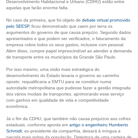
Desenvolvimento Habitacional e Urbano (CDHU) estão entre
aquelas que farão enorme falta.
RES 1.002/2002 – CÓDIGO DE ÉTICA
No caso da primeira, que foi objeto de
debate virtual promovido
HOMOLOGAÇÕES
pelo SEESP
, ficou demonstrado que caem por terra os
argumentos do governo de que causa prejuízo. Segundo dados
PISO SALARIAL
apresentados e que podem ser verificados, o faturamento da
empresa cobre todos os seus gastos, inclusive com pessoal.
FIQUE POR DENTRO
Além disso, cumpre papel imprescindível ao atender a demanda
de transporte entre os municípios da Grande São Paulo.
OPORTUNIDADES
Por isso mesmo, uma visão mais estratégica do
APRESENTAÇÃO
desenvolvimento do Estado levaria o governo ao caminho
oposto: requalificaria a EMTU para se constituir numa
EMPREGO E ESTÁGIO
autoridade metropolitana que pudesse fazer a gestão integrada
dos vários modais de transportes, aprimorando esse serviço
com ganhos em qualidade de vida e competitividade
CARREIRA
econômica.
AUTÔNOMOS E SERVIÇOS
Já o fim da CDHU, que também não causa prejuízos aos cofres
estaduais, conforme aponta em
artigo o engenheiro Humberto
NEWSLETTER
Schmidt
, ex-presidente da companhia, deixará à míngua a
parcela mais pobre da população. Detentora de uma carteira de
GUIA DAS ENGENHARIAS