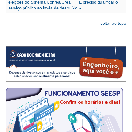
CONSÓRCIOS
eleições do Sistema Confea/Crea
É preciso qualificar o
serviço público ao invés de destruí-lo »
CAMPANHAS SALARIAIS
voltar ao topo
COMUNICAÇÃO
PALAVRA DO MURILO
NOTÍCIAS
CONTEÚDO ESPECIAL
JORNAL DO ENGENHEIRO
AGENDA
SEESP NOTÍCIAS
NOTÍCIAS NO WHATSAPP
FOTOS