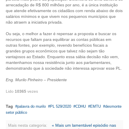
arrecadação de R$ 800 milhões por ano, é a única instituição
que atende efetivamente os cidadãos com renda abaixo de dois
CONTATO
salários mínimos e que vivem nos pequenos municípios que
não atraem a iniciativa privada.
CURSOS
Ou seja, o melhor a fazer é repensar a proposta e buscar os
ENGENHEIRO EMPREENDEDOR
recursos que faltam para equilibrar as contas públicas em
outras fontes, por exemplo, revendo benefícios fiscais a
SEESP EDUCAÇÃO
grandes grupos econômicos que talvez não sejam tão
vantajosos ao Estado. Enquanto essa sábia decisão não vem,
PLATAFORMAS GRATUITAS
mantenhamos nossa resistência junto aos parlamentares,
demonstrando que à sociedade não interessa aprovar esse PL.
BENEFÍCIOS
Eng. Murilo Pinheiro – Presidente
APOSENTADORIA
Lido
10365
vezes
CONVÊNIOS
PLANO DE SAÚDE
Tag
palavra do murilo
PL 529/2020
CDHU
EMTU
desmonte
setor público
SEESPPREV
Mais nesta categoria:
« Mais um lamentável episódio nas