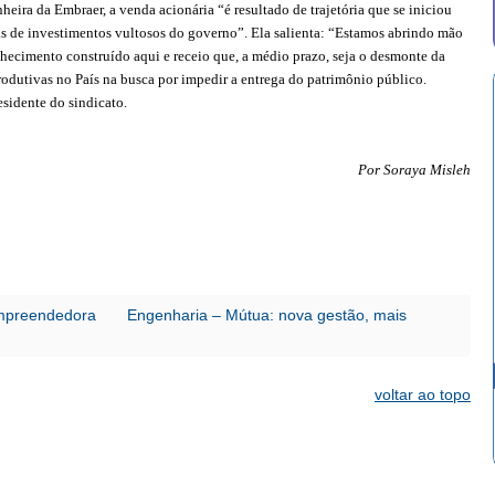
eira da Embraer, a venda acionária “é resultado de trajetória que se iniciou
 de investimentos vultosos do governo”. Ela salienta: “Estamos abrindo mão
hecimento construído aqui e receio que, a médio prazo, seja o desmonte da
rodutivas no País na busca por impedir a entrega do patrimônio público.
esidente do sindicato.
Por Soraya Misleh
empreendedora
Engenharia – Mútua: nova gestão, mais
voltar ao topo