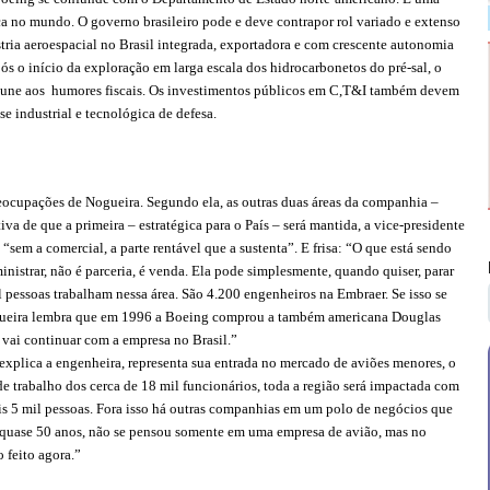
ca no mundo. O governo brasileiro pode e deve contrapor rol variado e extenso
ria aeroespacial no Brasil integrada, exportadora e com crescente autonomia
s o início da exploração em larga escala dos hidrocarbonetos do pré-sal, o
 imune aos humores fiscais. Os investimentos públicos em C,T&I também devem
e industrial e tecnológica de defesa.
ocupações de Nogueira. Segundo ela, as outras duas áreas da companhia –
tiva de que a primeira – estratégica para o País – será mantida, a vice-presidente
“sem a comercial, a parte rentável que a sustenta”. E frisa: “O que está sendo
nistrar, não é parceria, é venda. Ela pode simplesmente, quando quiser, parar
il pessoas trabalham nessa área. São 4.200 engenheiros na Embraer. Se isso se
Nogueira lembra que em 1996 a Boeing comprou a também americana Douglas
vai continuar com a empresa no Brasil.”
xplica a engenheira, representa sua entrada no mercado de aviões menores, o
 de trabalho dos cerca de 18 mil funcionários, toda a região será impactada com
is 5 mil pessoas. Fora isso há outras companhias em um polo de negócios que
á quase 50 anos, não se pensou somente em uma empresa de avião, mas no
 feito agora.”