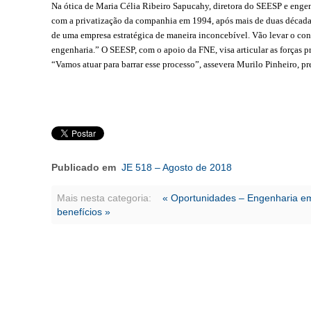
Na ótica de Maria Célia Ribeiro Sapucahy, diretora do SEESP e engenh
com a privatização da companhia em 1994, após mais de duas décadas
de uma empresa estratégica de maneira inconcebível. Vão levar o con
engenharia.” O SEESP, com o apoio da FNE, visa articular as forças p
“Vamos atuar para barrar esse processo”, assevera Murilo Pinheiro, pr
Publicado em
JE 518 – Agosto de 2018
Mais nesta categoria:
« Oportunidades – Engenharia 
benefícios »