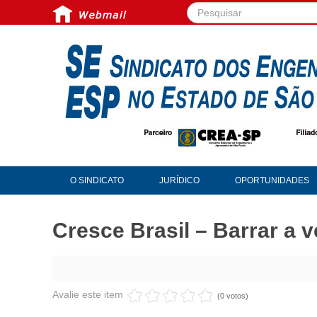
Pesquisar...
O SINDICATO
JURÍDICO
OPORTUNIDADES
Cresce Brasil – Barrar a 
Avalie este item
(0 votos)