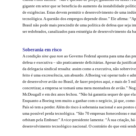
gigante em setor que se beneficia do aumento da instabilidade políti
de exigências. Estas devem permitir o desenvolvimento de uma indúst
tecnológica. A questão dos empregos depende disso.” Ele afirma: “Apó
Brasil não pode mais prescindir de uma política de defesa que seja
ser redobrados, canalizados para estratégia de desenvolvimento da bas
Soberania em risco
A condição
sine qua non
ao Governo Federal aponta para uma das pre
defesa e executiva – são praticamente deficitárias. Apesar da justifica
da delegacia sindical ressalta: assim como a executiva, não sobrevive 
feito é uma excrescência, um absurdo. A Boeing vai operar tudo e admi
de desenvolver avião no Brasil, de fazer projetos aqui, e mais de 5 m
concretizar, a empresa se tornará uma mera montadora de avião.” 
McDougall e em dez anos fechou. “Não há garantia sequer de que ela 
Enquanto a Boeing tem muito a ganhar com o negócio, já que, como e
País só tem a perder. Além do risco à soberania nacional e aos postos
uma possível perda tecnológica. “São 70 empresas fornecedoras e ma
orbitam pela Embraer.” A vice-presidente lamenta: “À sua criação, h
desenvolvimento tecnológico nacional. O contrário do que está sendo