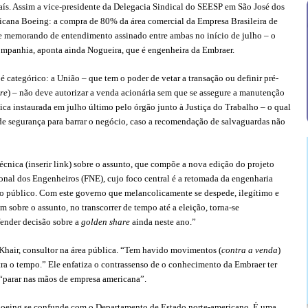
aís. Assim a vice-presidente da Delegacia Sindical do SEESP em São José dos
cana Boeing: a compra de 80% da área comercial da Empresa Brasileira de
me memorando de entendimento assinado entre ambas no início de julho – o
mpanhia, aponta ainda Nogueira, que é engenheira da Embraer.
é categórico: a União – que tem o poder de vetar a transação ou definir pré-
re
) – não deve autorizar a venda acionária sem que se assegure a manutenção
ica instaurada em julho último pelo órgão junto à Justiça do Trabalho – o qual
de segurança para barrar o negócio, caso a recomendação de salvaguardas não
técnica
(inserir link) sobre o assunto, que compõe a nova edição do projeto
nal dos Engenheiros (FNE), cujo foco central é a retomada da engenharia
nio público. Com este governo que melancolicamente se despede, ilegítimo e
 sobre o assunto, no transcorrer de tempo até a eleição, torna-se
fender decisão sobre a
golden share
ainda neste ano.”
Khair, consultor na área pública. “Tem havido movimentos (
contra a venda
)
ntra o tempo.” Ele enfatiza o contrassenso de o conhecimento da Embraer ter
 “parar nas mãos de empresa americana”.
 A Boeing se confunde com o Departamento de Estado norte-americano. É uma