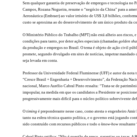
Sem qualquer garantia de preservação de empregos e tecnologia no P
Campos, Rozana Nogueira, resume o “negócio da China” para a ameri
Aeronáutica (Embraer) ao valor irrisório de US$ 3,8 bilhões, confor
custo se aproxima ao do desenvolvimento de um único produto da co
O Ministério Público do Trabalho (MPT) não está alheio aos riscos, e 
condições para tanto, por deter ações especiais (chamadas
golden sha
da produção e empregos no Brasil. O tema é objeto de ação civil públ
promete, segundo divulgado em sites de notícias, impetrar mandado 
seja levada em conta.
Professor da Universidade Federal Fluminense (UFF) e autor da
nota 
“Cresce Brasil + Engenharia + Desenvolvimento”, da Federação Nacio
nacional, Marco Aurélio Cabral Pinto ressalta: “Trata-se de patrimô
impopular, na medida em que os candidatos a Presidente se posicionem
progressivamente mais difícil para o núcleo político sobrevivente de
O
timing
é preponderante nesse caso, como atesta o engenheiro Amir 
tanto na esfera técnica quanto política, e o governo está jogando co
sido construído com recursos públicos e todo o
know-how
resultante
Cabral Pinto ratifica: “Não é questão de preço, garantias ou taxas.