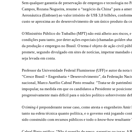
Sem qualquer garantia de preservação de empregos e tecnologia no P
Campos, Rozana Nogueira, resume o “negócio da China” para a ameri
Aeronáutica (Embraer) ao valor irrisório de US$ 3,8 bilhões, confor
custo se aproxima ao do desenvolvimento de um único produto da co
O Ministério Público do Trabalho (MPT) não está alheio aos riscos, e 
condições para tanto, por deter ações especiais (chamadas
golden sha
da produção e empregos no Brasil. O tema é objeto de ação civil públ
promete, segundo divulgado em sites de notícias, impetrar mandado 
seja levada em conta.
Professor da Universidade Federal Fluminense (UFF) e autor da
nota 
“Cresce Brasil + Engenharia + Desenvolvimento”, da Federação Nacio
nacional, Marco Aurélio Cabral Pinto ressalta: “Trata-se de patrimô
impopular, na medida em que os candidatos a Presidente se posicionem
progressivamente mais difícil para o núcleo político sobrevivente de
O
timing
é preponderante nesse caso, como atesta o engenheiro Amir 
tanto na esfera técnica quanto política, e o governo está jogando co
sido construído com recursos públicos e todo o
know-how
resultante
Cabral Pinto ratifica: “Não é questão de preço, garantias ou taxas.