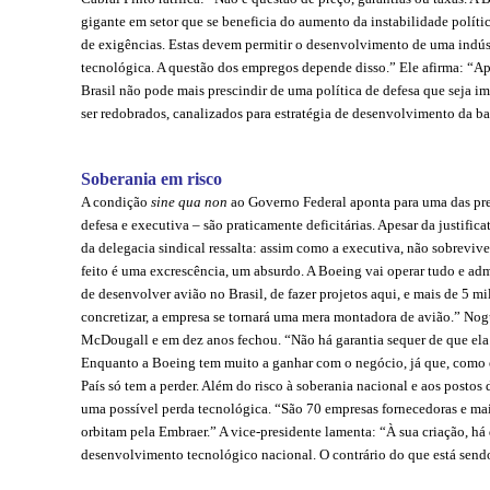
gigante em setor que se beneficia do aumento da instabilidade políti
de exigências. Estas devem permitir o desenvolvimento de uma indúst
tecnológica. A questão dos empregos depende disso.” Ele afirma: “Apó
Brasil não pode mais prescindir de uma política de defesa que seja
ser redobrados, canalizados para estratégia de desenvolvimento da bas
Soberania em risco
A condição
sine qua non
ao Governo Federal aponta para uma das pre
defesa e executiva – são praticamente deficitárias. Apesar da justifica
da delegacia sindical ressalta: assim como a executiva, não sobrevive 
feito é uma excrescência, um absurdo. A Boeing vai operar tudo e admi
de desenvolver avião no Brasil, de fazer projetos aqui, e mais de 5 m
concretizar, a empresa se tornará uma mera montadora de avião.” 
McDougall e em dez anos fechou. “Não há garantia sequer de que ela 
Enquanto a Boeing tem muito a ganhar com o negócio, já que, como e
País só tem a perder. Além do risco à soberania nacional e aos postos
uma possível perda tecnológica. “São 70 empresas fornecedoras e ma
orbitam pela Embraer.” A vice-presidente lamenta: “À sua criação, h
desenvolvimento tecnológico nacional. O contrário do que está sendo