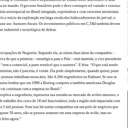
ca no mundo. O governo brasileiro pode e deve contrapor rol variado e extenso
ria aeroespacial no Brasil integrada, exportadora e com crescente autonomia
s o início da exploração em larga escala dos hidrocarbonetos do pré-sal, o
 imune aos humores fiscais. Os investimentos públicos em C,T&I também devem
e industrial e tecnológica de defesa.
ocupações de Nogueira. Segundo ela, as outras duas áreas da companhia –
tiva de que a primeira – estratégica para o País – será mantida, a vice-presidente
“sem a comercial, a parte rentável que a sustenta”. E frisa: “O que está sendo
nistrar, não é parceria, é venda. Ela pode simplesmente, quando quiser, parar
il pessoas trabalham nessa área. São 4.200 engenheiros na Embraer. Se isso se
Nogueira lembra que em 1996 a Boeing comprou a também americana Douglas
vai continuar com a empresa no Brasil.”
xplica a engenheira, representa sua entrada no mercado de aviões menores, o
 de trabalho dos cerca de 18 mil funcionários, toda a região será impactada com
is 5 mil pessoas. Fora isso há outras companhias em um polo de negócios que
á quase 50 anos, não se pensou somente em uma empresa de avião, mas no
 feito agora.”