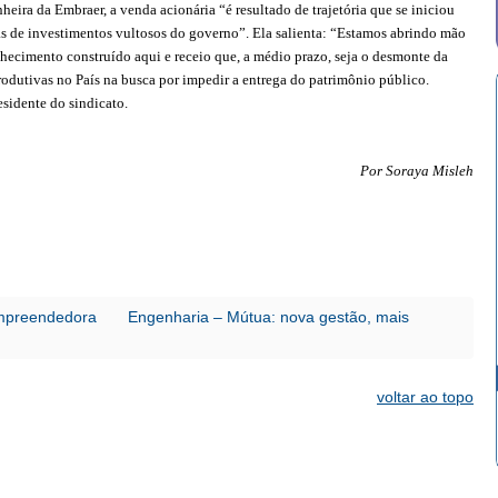
eira da Embraer, a venda acionária “é resultado de trajetória que se iniciou
 de investimentos vultosos do governo”. Ela salienta: “Estamos abrindo mão
hecimento construído aqui e receio que, a médio prazo, seja o desmonte da
rodutivas no País na busca por impedir a entrega do patrimônio público.
esidente do sindicato.
Por Soraya Misleh
empreendedora
Engenharia – Mútua: nova gestão, mais
voltar ao topo