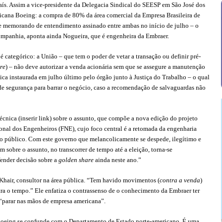
aís. Assim a vice-presidente da Delegacia Sindical do SEESP em São José dos
cana Boeing: a compra de 80% da área comercial da Empresa Brasileira de
me memorando de entendimento assinado entre ambas no início de julho – o
mpanhia, aponta ainda Nogueira, que é engenheira da Embraer.
é categórico: a União – que tem o poder de vetar a transação ou definir pré-
re
) – não deve autorizar a venda acionária sem que se assegure a manutenção
ica instaurada em julho último pelo órgão junto à Justiça do Trabalho – o qual
de segurança para barrar o negócio, caso a recomendação de salvaguardas não
técnica
(inserir link) sobre o assunto, que compõe a nova edição do projeto
nal dos Engenheiros (FNE), cujo foco central é a retomada da engenharia
nio público. Com este governo que melancolicamente se despede, ilegítimo e
 sobre o assunto, no transcorrer de tempo até a eleição, torna-se
fender decisão sobre a
golden share
ainda neste ano.”
Khair, consultor na área pública. “Tem havido movimentos (
contra a venda
)
ntra o tempo.” Ele enfatiza o contrassenso de o conhecimento da Embraer ter
 “parar nas mãos de empresa americana”.
 A Boeing se confunde com o Departamento de Estado norte-americano. É uma