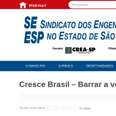
Pesquisar...
O SINDICATO
JURÍDICO
OPORTUNIDADES
Cresce Brasil – Barrar a 
Avalie este item
(0 votos)