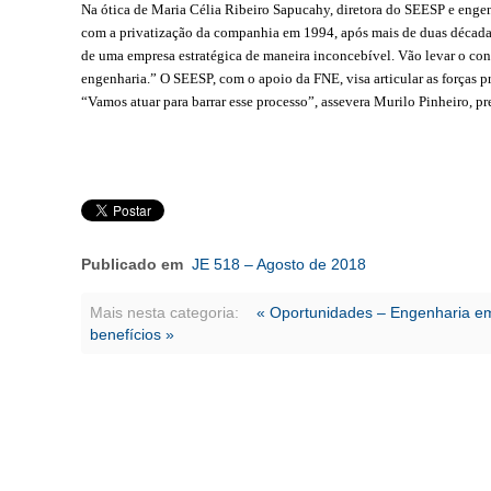
Na ótica de Maria Célia Ribeiro Sapucahy, diretora do SEESP e engenh
com a privatização da companhia em 1994, após mais de duas décadas
de uma empresa estratégica de maneira inconcebível. Vão levar o con
engenharia.” O SEESP, com o apoio da FNE, visa articular as forças p
“Vamos atuar para barrar esse processo”, assevera Murilo Pinheiro, pr
Publicado em
JE 518 – Agosto de 2018
Mais nesta categoria:
« Oportunidades – Engenharia 
benefícios »