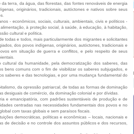
da terra, da água, das florestas, das fontes renováveis de energia
ígenas, originários, tradicionais, autóctones e nativos sobre seus
es.
 - econômicos, sociais, culturais, ambientais, civis e políticos -
à alimentação, à proteção social, à saúde, à educação, à habitação,
ão cultural e política.
todas e todos, mais particularmente dos migrantes e solicitantes
iados, dos povos indígenas, originários, autóctones, tradicionais e
ovos em situação de guerra e conflitos, e pelo respeito de seus
bientais.
cultural da humanidade, pela democratização dos saberes, das
os bens comuns com o fim de visibilizar os saberes subjugados, e
dos saberes e das tecnologias, e por uma mudança fundamental do
alismo, da opressão patriarcal, de todas as formas de dominação
as desiguais de comércio, da dominação colonial e por dívidas.
a e emancipatória, com padrões sustentáveis de produção e de
ridades centradas nas necessidades fundamentais dos povos e no
global com taxas globais e sem paraísos fiscais.
ções democráticas, políticas e econômicas – locais, nacionais e
s de decisão e no controle dos assuntos públicos e dos recursos,