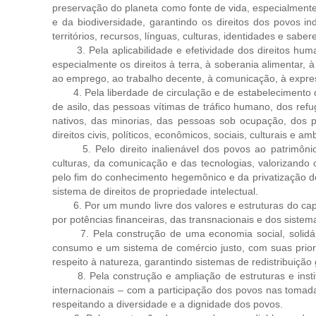
preservação do planeta como fonte de vida, especialmente 
e da biodiversidade, garantindo os direitos dos povos ind
territórios, recursos, línguas, culturas, identidades e saber
3. Pela aplicabilidade e efetividade dos direitos humanos
especialmente os direitos à terra, à soberania alimentar, 
ao emprego, ao trabalho decente, à comunicação, à express
4. Pela liberdade de circulação e de estabelecimento de 
de asilo, das pessoas vítimas de tráfico humano, dos refug
nativos, das minorias, das pessoas sob ocupação, dos p
direitos civis, políticos, econômicos, sociais, culturais e am
5. Pelo direito inalienável dos povos ao patrimônio 
culturas, da comunicação e das tecnologias, valorizando 
pelo fim do conhecimento hegemônico e da privatização 
sistema de direitos de propriedade intelectual.
6. Por um mundo livre dos valores e estruturas do capit
por potências financeiras, das transnacionais e dos sistem
7. Pela construção de uma economia social, solidári
consumo e um sistema de comércio justo, com suas prio
respeito à natureza, garantindo sistemas de redistribuição 
8. Pela construção e ampliação de estruturas e institui
internacionais – com a participação dos povos nas tomada
respeitando a diversidade e a dignidade dos povos.