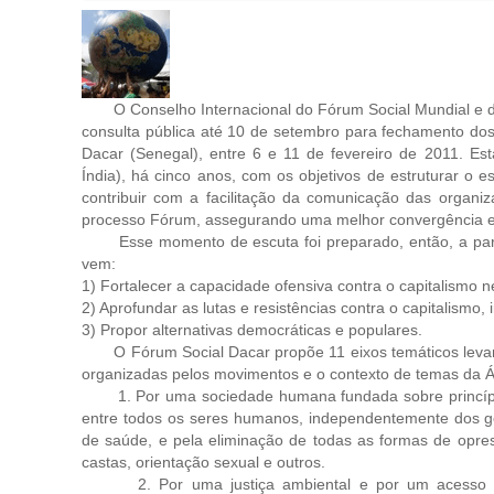
O Conselho Internacional do Fórum Social Mundial e do
consulta pública até 10 de setembro para fechamento do
Dacar (Senegal), entre 6 e 11 de fevereiro de 2011. Es
Índia), há cinco anos, com os objetivos de estruturar o e
contribuir com a facilitação da comunicação das organi
processo Fórum, assegurando uma melhor convergência e
Esse momento de escuta foi preparado, então, a partir 
vem:
1) Fortalecer a capacidade ofensiva contra o capitalismo n
2) Aprofundar as lutas e resistências contra o capitalismo,
3) Propor alternativas democráticas e populares.
O Fórum Social Dacar propõe 11 eixos temáticos levando 
organizadas pelos movimentos e o contexto de temas da Á
1. Por uma sociedade humana fundada sobre princípios 
entre todos os seres humanos, independentemente dos gêne
de saúde, e pela eliminação de todas as formas de opre
castas, orientação sexual e outros.
2. Por uma justiça ambiental e por um acesso uni