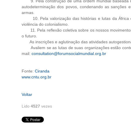
9. Pela construção de uma ordem mundial baseada na pa
autodeterminação dos povos, condenando as sanções ec
armas.
10. Pela valorização das histórias e lutas da África 
violência do colonialismo.
11. Pela reflexão coletiva sobre os nossos movimentos,
o futuro.
As inscrições e aglutinação das atividades autogestiona
Avaliem se as lutas de suas organizações estão cont
mail:
consultation@forumsocialmundial.org.br
Fonte:
Ciranda
www.cntu.org.br
Voltar
Lido
4527
vezes