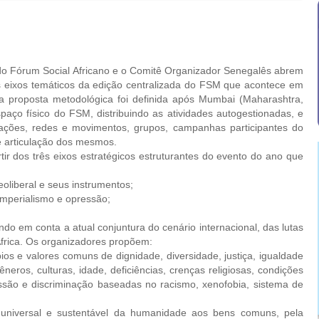
 Fórum Social Africano e o Comitê Organizador Senegalês abrem
s eixos temáticos da edição centralizada do FSM que acontece em
ta proposta metodológica foi definida após Mumbai (Maharashtra,
spaço físico do FSM, distribuindo as atividades autogestionadas, e
zações, redes e movimentos, grupos, campanhas participantes do
 articulação dos mesmos.
dos três eixos estratégicos estruturantes do evento do ano que
eoliberal e seus instrumentos;
 imperialismo e opressão;
em conta a atual conjuntura do cenário internacional, das lutas
frica. Os organizadores propõem:
e valores comuns de dignidade, diversidade, justiça, igualdade
ros, culturas, idade, deficiências, crenças religiosas, condições
ssão e discriminação baseadas no racismo, xenofobia, sistema de
versal e sustentável da humanidade aos bens comuns, pela