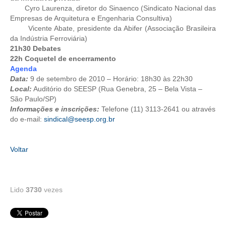
Cyro Laurenza, diretor do Sinaenco (Sindicato Nacional das
Empresas de Arquitetura e Engenharia Consultiva)
CONTATO
Vicente Abate, presidente da Abifer (Associação Brasileira
da Indústria Ferroviária)
CURSOS
21h30 Debates
22h Coquetel de encerramento
ENGENHEIRO EMPREENDEDOR
Agenda
Data:
9 de setembro de 2010 – Horário: 18h30 às 22h30
SEESP EDUCAÇÃO
Local:
Auditório do SEESP (Rua Genebra, 25 – Bela Vista –
São Paulo/SP)
PLATAFORMAS GRATUITAS
Informações e inscrições:
Telefone (11) 3113-2641 ou através
do e-mail:
sindical@seesp.org.br
BENEFÍCIOS
APOSENTADORIA
Voltar
CONVÊNIOS
PLANO DE SAÚDE
Lido
3730
vezes
SEESPPREV