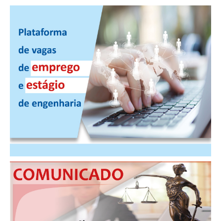
PUBLICAÇÕES
PUBLICIDADE
MANUAL DE REDAÇÃO
RELEASES
CONTATO
CADASTRO
ASSOCIE-SE
ATUALIZAÇÃO CADASTRAL
NÚCLEO JOVEM