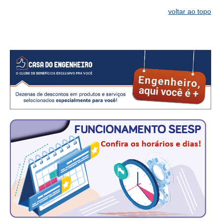
CONSÓRCIOS
voltar ao topo
CAMPANHAS SALARIAIS
COMUNICAÇÃO
PALAVRA DO MURILO
NOTÍCIAS
CONTEÚDO ESPECIAL
JORNAL DO ENGENHEIRO
AGENDA
SEESP NOTÍCIAS
NOTÍCIAS NO WHATSAPP
FOTOS