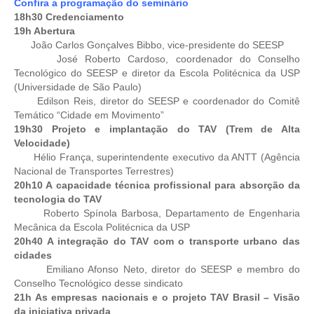
Confira a programação do seminário
18h30 Credenciamento
RES 1.002/2002 – CÓDIGO DE ÉTICA
19h Abertura
João Carlos Gonçalves Bibbo, vice-presidente do SEESP
HOMOLOGAÇÕES
José Roberto Cardoso, coordenador do Conselho
Tecnológico do SEESP e diretor da Escola Politécnica da USP
PISO SALARIAL
(Universidade de São Paulo)
Edilson Reis, diretor do SEESP e coordenador do Comitê
FIQUE POR DENTRO
Temático “Cidade em Movimento”
19h30 Projeto e implantação do TAV (Trem de Alta
OPORTUNIDADES
Velocidade)
Hélio França, superintendente executivo da ANTT (Agência
APRESENTAÇÃO
Nacional de Transportes Terrestres)
20h10 A capacidade técnica profissional para absorção da
EMPREGO E ESTÁGIO
tecnologia do TAV
Roberto Spínola Barbosa, Departamento de Engenharia
Mecânica da Escola Politécnica da USP
CARREIRA
20h40 A integração do TAV com o transporte urbano das
cidades
AUTÔNOMOS E SERVIÇOS
Emiliano Afonso Neto, diretor do SEESP e membro do
Conselho Tecnológico desse sindicato
NEWSLETTER
21h As empresas nacionais e o projeto TAV Brasil – Visão
da iniciativa privada
GUIA DAS ENGENHARIAS