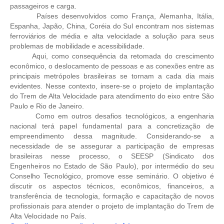
passageiros e carga.
Países desenvolvidos como França, Alemanha, Itália,
CONTRIBUIÇÕES
Espanha, Japão, China, Coréia do Sul encontram nos sistemas
ferroviários de média e alta velocidade a solução para seus
CONTRIBUIÇÃO ASSISTENCIAL
problemas de mobilidade e acessibilidade.
Aqui, como consequência da retomada do crescimento
CONTRIBUIÇÃO ASSOCIATIVA OU ANUIDADE DE SÓCIO
econômico, o deslocamento de pessoas e as conexões entre as
principais metrópoles brasileiras se tornam a cada dia mais
CONTRIBUIÇÃO SINDICAL URBANA
evidentes. Nesse contexto, insere-se o projeto de implantação
do Trem de Alta Velocidade para atendimento do eixo entre São
REVISÃO DE APOSENTADORIA
Paulo e Rio de Janeiro.
Como em outros desafios tecnológicos, a engenharia
FGTS EXPURGOS
nacional terá papel fundamental para a concretização de
empreendimento dessa magnitude. Considerando-se a
FGTS CORREÇÃO
necessidade de se assegurar a participação de empresas
brasileiras nesse processo, o SEESP (Sindicato dos
LEGISLAÇÃO
Engenheiros no Estado de São Paulo), por intermédio do seu
Conselho Tecnológico, promove esse seminário. O objetivo é
LEI 4.950-A/1966 – PISO SALARIAL
discutir os aspectos técnicos, econômicos, financeiros, a
transferência de tecnologia, formação e capacitação de novos
LEI 5.194/1966 – REGULAMENTAÇÃO DA PROFISSÃO
profissionais para atender o projeto de implantação do Trem de
Alta Velocidade no País.
LEI 6.496/1977 – ART