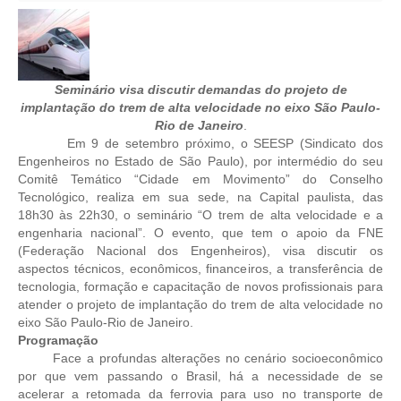
CRESCE BRASIL
CONSELHO TECNOLÓGICO
Seminário visa discutir demandas do projeto de
HISTÓRICO E ATUAÇÃO
implantação do trem de alta velocidade no eixo São Paulo-
Rio de Janeiro
.
COMPOSIÇÃO
Em 9 de setembro próximo, o SEESP (Sindicato dos
Engenheiros no Estado de São Paulo), por intermédio do seu
CONSELHOS ASSESSORES
Comitê Temático “Cidade em Movimento” do Conselho
Tecnológico, realiza em sua sede, na Capital paulista, das
PERSONALIDADES DA TECNOLOGIA
18h30 às 22h30, o seminário “O trem de alta velocidade e a
engenharia nacional”. O evento, que tem o apoio da FNE
(Federação Nacional dos Engenheiros), visa discutir os
NÚCLEO DA MULHER ENGENHEIRA
aspectos técnicos, econômicos, financeiros, a transferência de
tecnologia, formação e capacitação de novos profissionais para
TRANSPARÊNCIA
atender o projeto de implantação do trem de alta velocidade no
eixo São Paulo-Rio de Janeiro.
JURÍDICO
Programação
Face a profundas alterações no cenário socioeconômico
CONSULTORIA
por que vem passando o Brasil, há a necessidade de se
acelerar a retomada da ferrovia para uso no transporte de
ACORDOS, CONVENÇÕES E DISSÍDIOS