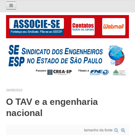
Pesquisar...
O SINDICATO
APRESENTAÇÃO
PALAVRA DO PRESIDENTE
DIRETORIA
DIRETORIA
26/08/2010
LIVRO GESTÃO 2026-2029
O TAV e a engenharia
SUBSEDES SINDICAIS
nacional
GALERIA EX-PRESIDENTES
tamanho da fonte
ORGANOGRAMA