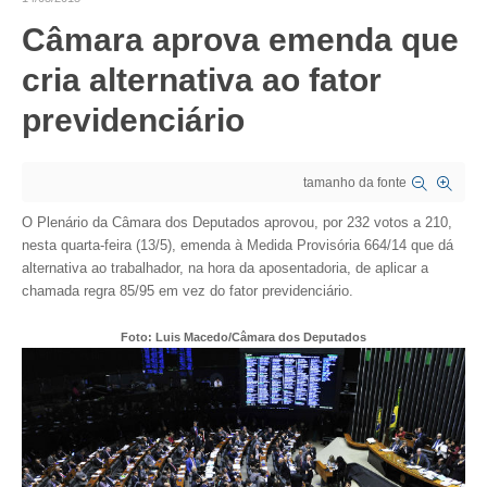
Câmara aprova emenda que
CRESCE BRASIL
cria alternativa ao fator
CONSELHO TECNOLÓGICO
previdenciário
HISTÓRICO E ATUAÇÃO
COMPOSIÇÃO
tamanho da fonte
CONSELHOS ASSESSORES
O Plenário da Câmara dos Deputados aprovou, por 232 votos a 210,
nesta quarta-feira (13/5), emenda à Medida Provisória 664/14 que dá
PERSONALIDADES DA TECNOLOGIA
alternativa ao trabalhador, na hora da aposentadoria, de aplicar a
chamada regra 85/95 em vez do fator previdenciário.
NÚCLEO DA MULHER ENGENHEIRA
Foto: Luis Macedo/Câmara dos Deputados
TRANSPARÊNCIA
JURÍDICO
CONSULTORIA
ACORDOS, CONVENÇÕES E DISSÍDIOS