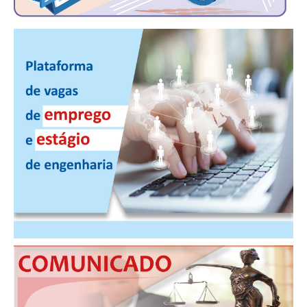
CONSÓRCIOS
CAMPANHAS SALARIAIS
COMUNICAÇÃO
PALAVRA DO MURILO
NOTÍCIAS
CONTEÚDO ESPECIAL
JORNAL DO ENGENHEIRO
AGENDA
SEESP NOTÍCIAS
NOTÍCIAS NO WHATSAPP
FOTOS