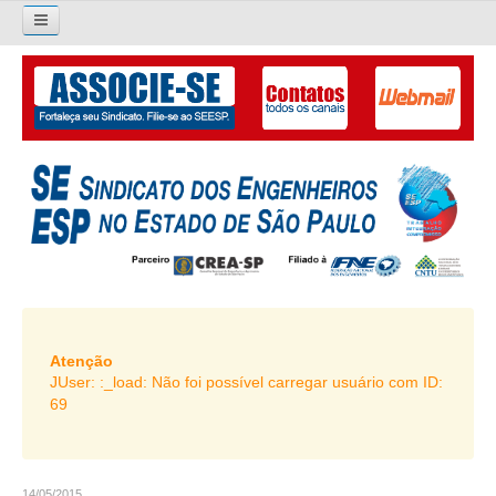
×
Pesquisar...
O SINDICATO
APRESENTAÇÃO
PALAVRA DO PRESIDENTE
DIRETORIA
DIRETORIA
LIVRO GESTÃO 2026-2029
Atenção
JUser: :_load: Não foi possível carregar usuário com ID:
SUBSEDES SINDICAIS
69
GALERIA EX-PRESIDENTES
ORGANOGRAMA
14/05/2015