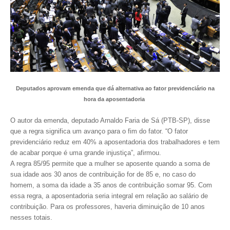
CONTRIBUIÇÕES
CONTRIBUIÇÃO ASSISTENCIAL
CONTRIBUIÇÃO ASSOCIATIVA OU ANUIDADE DE SÓCIO
CONTRIBUIÇÃO SINDICAL URBANA
Deputados aprovam emenda que dá alternativa ao fator previdenciário na
hora da aposentadoria
REVISÃO DE APOSENTADORIA
O autor da emenda, deputado Arnaldo Faria de Sá (PTB-SP), disse
FGTS EXPURGOS
que a regra significa um avanço para o fim do fator. “O fator
previdenciário reduz em 40% a aposentadoria dos trabalhadores e tem
FGTS CORREÇÃO
de acabar porque é uma grande injustiça”, afirmou.
A regra 85/95 permite que a mulher se aposente quando a soma de
LEGISLAÇÃO
sua idade aos 30 anos de contribuição for de 85 e, no caso do
homem, a soma da idade a 35 anos de contribuição somar 95. Com
LEI 4.950-A/1966 – PISO SALARIAL
essa regra, a aposentadoria seria integral em relação ao salário de
contribuição. Para os professores, haveria diminuição de 10 anos
LEI 5.194/1966 – REGULAMENTAÇÃO DA PROFISSÃO
nesses totais.
LEI 6.496/1977 – ART