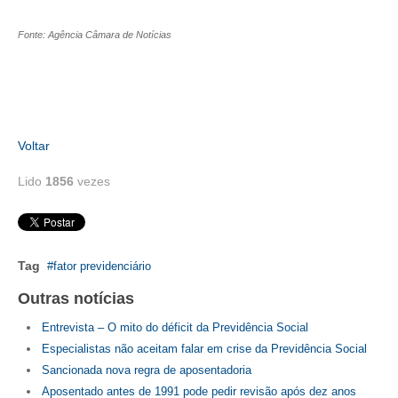
RES 1.002/2002 – CÓDIGO DE ÉTICA
Fonte: Agência Câmara de Notícias
HOMOLOGAÇÕES
PISO SALARIAL
FIQUE POR DENTRO
Voltar
OPORTUNIDADES
Lido
1856
vezes
APRESENTAÇÃO
EMPREGO E ESTÁGIO
Tag
fator previdenciário
CARREIRA
Outras notícias
AUTÔNOMOS E SERVIÇOS
Entrevista – O mito do déficit da Previdência Social
Especialistas não aceitam falar em crise da Previdência Social
NEWSLETTER
Sancionada nova regra de aposentadoria
Aposentado antes de 1991 pode pedir revisão após dez anos
GUIA DAS ENGENHARIAS