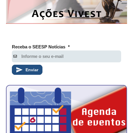
PUBLICAÇÕES
PUBLICIDADE
MANUAL DE REDAÇÃO
RELEASES
Receba o SEESP Notícias
*
CONTATO
CADASTRO
Enviar
ASSOCIE-SE
ATUALIZAÇÃO CADASTRAL
NÚCLEO JOVEM