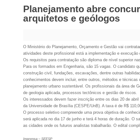
Planejamento abre concur
arquitetos e geólogos
O Ministério do Planejamento, Orçamento e Gestão vai contratar 
atividades deste profissional está a implementação e execução d
Os requisitos para contratação são diploma de nível superior na
Para os formados em Engenharia, são 15 vagas. O candidato que
construção civil, fundações, escavações, dentre outras habili
conhecimentos devem incluir, entre outros, métodos e técnicas
planejamento urbano sustentável. Os profissionais da área de 
de geologia aplicada, processos tectônicos e gestão de riscos.
Os interessados devem fazer inscrição entre os dias 20 de abri
da Universidade de Brasília (CESPE/UnB). A taxa é de R$ 110,0
O processo seletivo compreende uma prova objetiva de conhecime
será aplicada no dia 17 de junho e terá 4 horas de duração. O sa
as cidades onde os futuros analistas trabalharão. O edital comp
Imprensa – SEESP