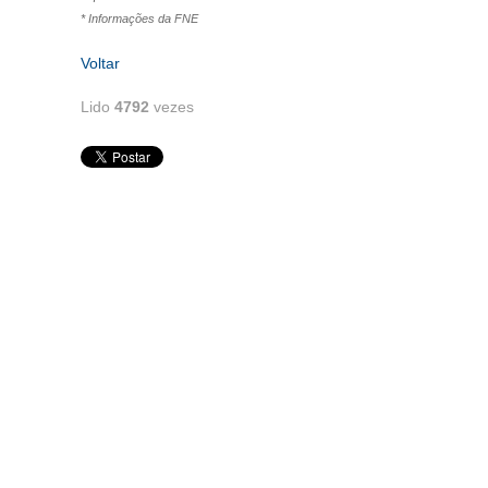
* Informações da FNE
Voltar
Lido
4792
vezes