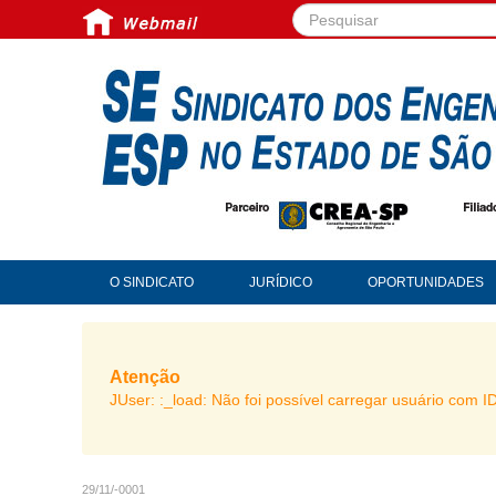
Pesquisar...
O SINDICATO
JURÍDICO
OPORTUNIDADES
Atenção
JUser: :_load: Não foi possível carregar usuário com I
29/11/-0001