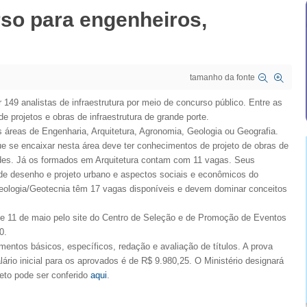
so para engenheiros,
tamanho da fonte
149 analistas de infraestrutura por meio de concurso público. Entre as
e projetos e obras de infraestrutura de grande porte.
s áreas de Engenharia, Arquitetura, Agronomia, Geologia ou Geografia.
 se encaixar nesta área deve ter conhecimentos de projeto de obras de
dades. Já os formados em Arquitetura contam com 11 vagas. Seus
 de desenho e projeto urbano e aspectos sociais e econômicos do
Geologia/Geotecnia têm 17 vagas disponíveis e devem dominar conceitos
l e 11 de maio pelo site do Centro de Seleção e de Promoção de Eventos
0.
ntos básicos, específicos, redação e avaliação de títulos. A prova
lário inicial para os aprovados é de R$ 9.980,25. O Ministério designará
leto pode ser conferido
aqui
.