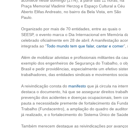
acontece neste domingo (27/4), a partir das 11 horas, na
Praça Memorial Vladimir Herzog e Espaço Cultural a Céu
Aberto Elifas Andreato, no bairro da Bela Vista, em São
Paulo.
Organizado por mais de 70 entidades, entre as quais o
SEESP, o evento marca o Dia Internacional em Memória da
celebrado oficialmente em 28 de abril. A manifestação aco
integrada ao “
Todo mundo tem que falar, cantar e comer
”,
Além de mobilizar ativistas e profissionais militantes da
exemplo dos engenheiros de Segurança do Trabalho, o obje
Brasil e pedir providências, especialmente um efetivo sis
trabalhadores, das entidades sindicais e movimentos socia
A reivindicação consta do
manifesto
que já circula na inter
destaca o documento, há que se assegurar direitos trabalhi
prevenção dos acidentes e doenças ocupacionais, bem com
pauta a necessidade premente de fortalecimento da Fund
Trabalho (Fundacentro), a ampliação do quadro de audito
já realizado, e o fortalecimento do Sistema Único de Saúd
Também merecem destaque as reivindicações por avanços s