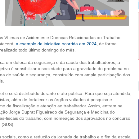
s Vítimas de Acidentes e Doenças Relacionadas ao Trabalho,
ntecerá,
a exemplo da iniciativa ocorrida em 2024
, de forma
 realizado todo último domingo do mês.
 causa em defesa da segurança e da saúde dos trabalhadores, a
tivo é sensibilizar a sociedade para a gravidade do problema no
tema de saúde e segurança, construído com ampla participação dos
is.
net e será distribuído durante o ato público. Para que seja atendida,
stas, além de fortalecer os órgãos voltados à pesquisa e
o da fiscalização e atenção ao trabalhador. Assim, entram na
ação Jorge Duprat Figueiredo de Segurança e Medicina do
res-fiscais do trabalho, com nomeação dos aprovados no concurso
e (SUS).
ociais, como a redução da jornada de trabalho e o fim da escala