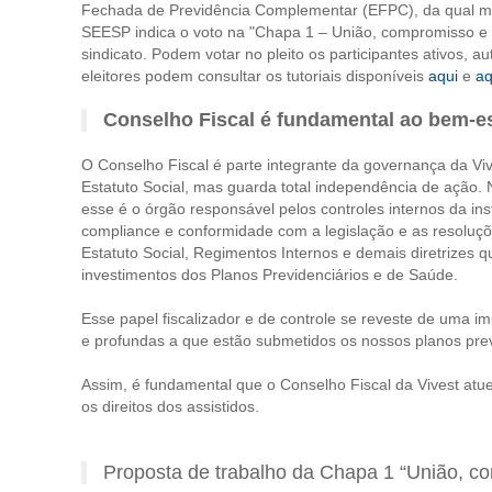
Fechada de Previdência Complementar (EFPC), da qual mui
SEESP indica o voto na "Chapa 1 – União, compromisso e re
sindicato. Podem votar no pleito os participantes ativos, 
eleitores podem consultar os tutoriais disponíveis
aqui
e
aq
Conselho Fiscal é fundamental ao bem-es
O Conselho Fiscal é parte integrante da governança da Viv
Estatuto Social, mas guarda total independência de açã
esse é o órgão responsável pelos controles internos da ins
compliance e conformidade com a legislação e as resoluç
Estatuto Social, Regimentos Internos e demais diretrizes qu
investimentos dos Planos Previdenciários e de Saúde.
Esse papel fiscalizador e de controle se reveste de uma i
e profundas a que estão submetidos os nossos planos prev
Assim, é fundamental que o Conselho Fiscal da Vivest atu
os direitos dos assistidos.
Proposta de trabalho da Chapa 1 “União, co