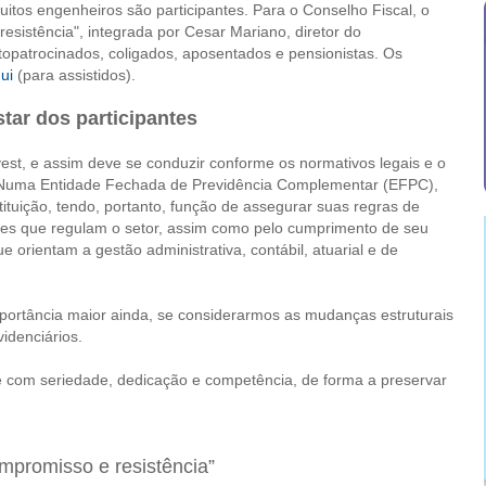
tos engenheiros são participantes. Para o Conselho Fiscal, o
sistência", integrada por Cesar Mariano, diretor do
autopatrocinados, coligados, aposentados e pensionistas. Os
ui
(para assistidos).
tar dos participantes
est, e assim deve se conduzir conforme os normativos legais e o
o. Numa Entidade Fechada de Previdência Complementar (EFPC),
tituição, tendo, portanto, função de assegurar suas regras de
ões que regulam o setor, assim como pelo cumprimento de seu
e orientam a gestão administrativa, contábil, atuarial e de
mportância maior ainda, se considerarmos as mudanças estruturais
idenciários.
e com seriedade, dedicação e competência, de forma a preservar
mpromisso e resistência”