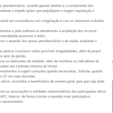
 previdenciários, visando garantir direitos e o cumprimento dos
inadoras e impedir ações que prejudiquem e tragam inquietação e
 atuarial em consonância com a legislação e com os interesses e direitos
stimentos e pela melhoria no atendimento e ampliação dos recursos
mensalidade acessível a todos.
ros e atuariais dos planos previdenciários e de saúde, avaliando o
ar parecer conclusivo sobre possíveis irregularidades, além de propor
os atos de gestão.
var os balancetes da entidade, além de monitorar os indicadores de
uados aos controles internos da Vivest.
vestimentos e sugerir correções quando necessárias. Solicitar, quando
r o CF em suas decisões.
tivos, assistidos e beneficiários de maneira geral, para que seja dada
 com as associações e entidades representativas dos participantes ativos
AFC, Adecon, de forma a tornar o mandato mais participativo,
s representados.