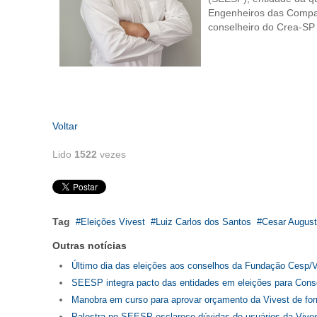
Engenheiros das Compan
conselheiro do Crea-SP 
Voltar
Lido
1522
vezes
Tag
Eleições Vivest
Luiz Carlos dos Santos
Cesar August
Outras notícias
Último dia das eleições aos conselhos da Fundação Cesp/V
SEESP integra pacto das entidades em eleições para Consel
Manobra em curso para aprovar orçamento da Vivest de form
Palestra no SEESP esclarece dúvidas de usuários da Vive