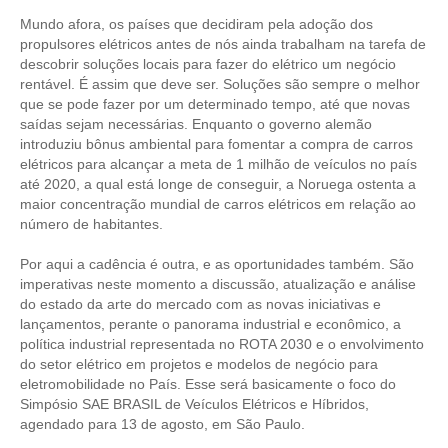
Mundo afora, os países que decidiram pela adoção dos
RES 1.002/2002 – CÓDIGO DE ÉTICA
propulsores elétricos antes de nós ainda trabalham na tarefa de
descobrir soluções locais para fazer do elétrico um negócio
HOMOLOGAÇÕES
rentável. É assim que deve ser. Soluções são sempre o melhor
que se pode fazer por um determinado tempo, até que novas
PISO SALARIAL
saídas sejam necessárias. Enquanto o governo alemão
introduziu bônus ambiental para fomentar a compra de carros
FIQUE POR DENTRO
elétricos para alcançar a meta de 1 milhão de veículos no país
até 2020, a qual está longe de conseguir, a Noruega ostenta a
OPORTUNIDADES
maior concentração mundial de carros elétricos em relação ao
número de habitantes.
APRESENTAÇÃO
Por aqui a cadência é outra, e as oportunidades também. São
EMPREGO E ESTÁGIO
imperativas neste momento a discussão, atualização e análise
do estado da arte do mercado com as novas iniciativas e
lançamentos, perante o panorama industrial e econômico, a
CARREIRA
política industrial representada no ROTA 2030 e o envolvimento
do setor elétrico em projetos e modelos de negócio para
AUTÔNOMOS E SERVIÇOS
eletromobilidade no País. Esse será basicamente o foco do
Simpósio SAE BRASIL de Veículos Elétricos e Híbridos,
NEWSLETTER
agendado para 13 de agosto, em São Paulo.
GUIA DAS ENGENHARIAS