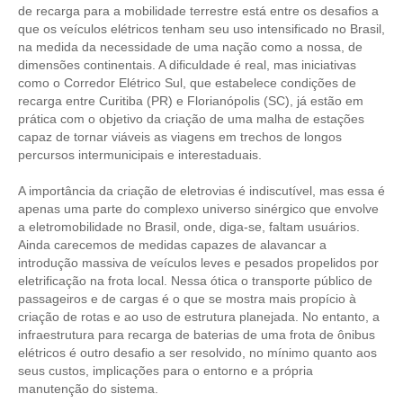
de recarga para a mobilidade terrestre está entre os desafios a
que os veículos elétricos tenham seu uso intensificado no Brasil,
CONTRIBUIÇÕES
na medida da necessidade de uma nação como a nossa, de
dimensões continentais. A dificuldade é real, mas iniciativas
CONTRIBUIÇÃO ASSISTENCIAL
como o Corredor Elétrico Sul, que estabelece condições de
recarga entre Curitiba (PR) e Florianópolis (SC), já estão em
CONTRIBUIÇÃO ASSOCIATIVA OU ANUIDADE DE SÓCIO
prática com o objetivo da criação de uma malha de estações
capaz de tornar viáveis as viagens em trechos de longos
CONTRIBUIÇÃO SINDICAL URBANA
percursos intermunicipais e interestaduais.
REVISÃO DE APOSENTADORIA
A importância da criação de eletrovias é indiscutível, mas essa é
apenas uma parte do complexo universo sinérgico que envolve
FGTS EXPURGOS
a eletromobilidade no Brasil, onde, diga-se, faltam usuários.
Ainda carecemos de medidas capazes de alavancar a
FGTS CORREÇÃO
introdução massiva de veículos leves e pesados propelidos por
eletrificação na frota local. Nessa ótica o transporte público de
LEGISLAÇÃO
passageiros e de cargas é o que se mostra mais propício à
criação de rotas e ao uso de estrutura planejada. No entanto, a
LEI 4.950-A/1966 – PISO SALARIAL
infraestrutura para recarga de baterias de uma frota de ônibus
elétricos é outro desafio a ser resolvido, no mínimo quanto aos
LEI 5.194/1966 – REGULAMENTAÇÃO DA PROFISSÃO
seus custos, implicações para o entorno e a própria
manutenção do sistema.
LEI 6.496/1977 – ART