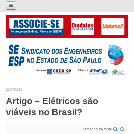
Pesquisar...
O SINDICATO
APRESENTAÇÃO
PALAVRA DO PRESIDENTE
DIRETORIA
DIRETORIA
23/07/2019
LIVRO GESTÃO 2026-2029
Artigo – Elétricos são
SUBSEDES SINDICAIS
viáveis no Brasil?
GALERIA EX-PRESIDENTES
tamanho da fonte
ORGANOGRAMA