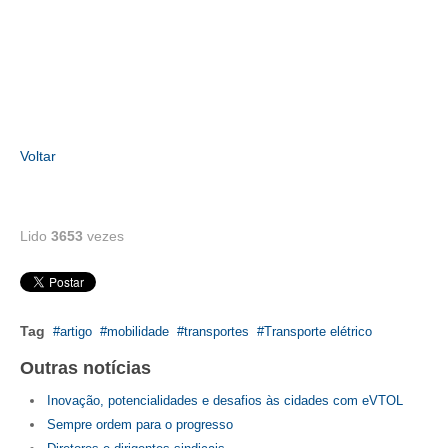
CONSÓRCIOS
CAMPANHAS SALARIAIS
COMUNICAÇÃO
PALAVRA DO MURILO
Voltar
NOTÍCIAS
CONTEÚDO ESPECIAL
Lido
3653
vezes
JORNAL DO ENGENHEIRO
AGENDA
SEESP NOTÍCIAS
Tag
artigo
mobilidade
transportes
Transporte elétrico
Outras notícias
NOTÍCIAS NO WHATSAPP
Inovação, potencialidades e desafios às cidades com eVTOL
FOTOS
Sempre ordem para o progresso