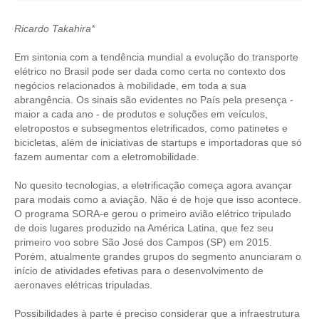
CRESCE BRASIL
Ricardo Takahira*
CONSELHO TECNOLÓGICO
Em sintonia com a tendência mundial a evolução do transporte
elétrico no Brasil pode ser dada como certa no contexto dos
HISTÓRICO E ATUAÇÃO
negócios relacionados à mobilidade, em toda a sua
abrangência. Os sinais são evidentes no País pela presença -
COMPOSIÇÃO
maior a cada ano - de produtos e soluções em veículos,
eletropostos e subsegmentos eletrificados, como patinetes e
CONSELHOS ASSESSORES
bicicletas, além de iniciativas de startups e importadoras que só
fazem aumentar com a eletromobilidade.
PERSONALIDADES DA TECNOLOGIA
No quesito tecnologias, a eletrificação começa agora avançar
para modais como a aviação. Não é de hoje que isso acontece.
NÚCLEO DA MULHER ENGENHEIRA
O programa SORA-e gerou o primeiro avião elétrico tripulado
de dois lugares produzido na América Latina, que fez seu
TRANSPARÊNCIA
primeiro voo sobre São José dos Campos (SP) em 2015.
Porém, atualmente grandes grupos do segmento anunciaram o
JURÍDICO
início de atividades efetivas para o desenvolvimento de
aeronaves elétricas tripuladas.
CONSULTORIA
Possibilidades à parte é preciso considerar que a infraestrutura
ACORDOS, CONVENÇÕES E DISSÍDIOS