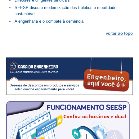
Diretores e dirigentes sindicais
PUBLICAÇÕES
SEESP discute modernização dos trólebus e mobilidade
PUBLICIDADE
sustentável
A engenharia e o combate à demência
MANUAL DE REDAÇÃO
voltar ao topo
RELEASES
CONTATO
CADASTRO
ASSOCIE-SE
ATUALIZAÇÃO CADASTRAL
NÚCLEO JOVEM