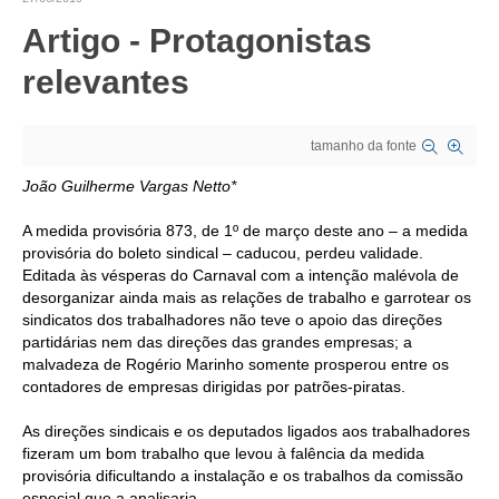
Artigo - Protagonistas
CRESCE BRASIL
relevantes
CONSELHO TECNOLÓGICO
HISTÓRICO E ATUAÇÃO
tamanho da fonte
COMPOSIÇÃO
João Guilherme Vargas Netto*
CONSELHOS ASSESSORES
A medida provisória 873, de 1º de março deste ano – a medida
provisória do boleto sindical – caducou, perdeu validade.
PERSONALIDADES DA TECNOLOGIA
Editada às vésperas do Carnaval com a intenção malévola de
desorganizar ainda mais as relações de trabalho e garrotear os
NÚCLEO DA MULHER ENGENHEIRA
sindicatos dos trabalhadores não teve o apoio das direções
partidárias nem das direções das grandes empresas; a
TRANSPARÊNCIA
malvadeza de Rogério Marinho somente prosperou entre os
contadores de empresas dirigidas por patrões-piratas.
JURÍDICO
As direções sindicais e os deputados ligados aos trabalhadores
CONSULTORIA
fizeram um bom trabalho que levou à falência da medida
provisória dificultando a instalação e os trabalhos da comissão
ACORDOS, CONVENÇÕES E DISSÍDIOS
especial que a analisaria.