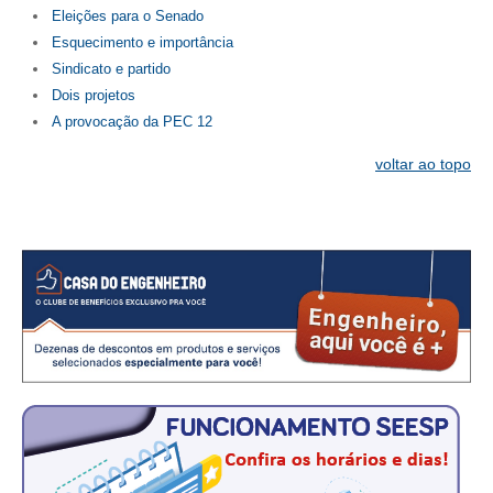
Eleições para o Senado
Esquecimento e importância
CONTATO
Sindicato e partido
CURSOS
Dois projetos
A provocação da PEC 12
ENGENHEIRO EMPREENDEDOR
voltar ao topo
SEESP EDUCAÇÃO
PLATAFORMAS GRATUITAS
BENEFÍCIOS
APOSENTADORIA
CONVÊNIOS
PLANO DE SAÚDE
SEESPPREV