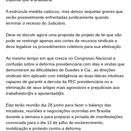
CONTRIBUIÇÕES
A esdrúxula medida caducou, mas deixou sequelas graves que
serão possivelmente enfrentadas juridicamente quando
CONTRIBUIÇÃO ASSISTENCIAL
terminar o recesso do Judiciário.
CONTRIBUIÇÃO ASSOCIATIVA OU ANUIDADE DE SÓCIO
Deve se discutir agora uma proposta de projeto de lei que não
pode se restringir apenas aos cortes de recursos sindicais e
CONTRIBUIÇÃO SINDICAL URBANA
deve legalizar os procedimentos coletivos para sua efetivação.
Ao mesmo tempo em que cresce no Congresso Nacional a
REVISÃO DE APOSENTADORIA
confusão sobre a deforma previdenciária com idas e vindas que
demonstram as dificuldades de Guedes e Cia., as direções
FGTS EXPURGOS
sindicais têm aplicado com inteligência as duas táticas intuitivas
capazes de garantir a derrota da PEC previdenciária ou a
FGTS CORREÇÃO
eliminação de seus artigos mais agressivos e prejudiciais aos
trabalhador@s e
aposentad@s.
LEGISLAÇÃO
Elas terão reunião dia 28 junho para fazer o balanço das
LEI 4.950-A/1966 – PISO SALARIAL
iniciativas, reuniões e negociações ocorridas em Brasília
durante a semana e para preparar a jornada de manifestações
LEI 5.194/1966 – REGULAMENTAÇÃO DA PROFISSÃO
convocada para o dia 12 de julho de esclarecimento,
mobilização e protesto contra a deforma.
LEI 6.496/1977 – ART