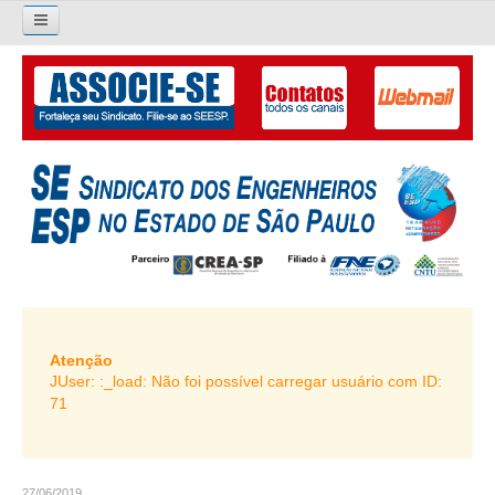
×
Pesquisar...
O SINDICATO
APRESENTAÇÃO
PALAVRA DO PRESIDENTE
DIRETORIA
DIRETORIA
LIVRO GESTÃO 2026-2029
Atenção
JUser: :_load: Não foi possível carregar usuário com ID:
SUBSEDES SINDICAIS
71
GALERIA EX-PRESIDENTES
ORGANOGRAMA
27/06/2019