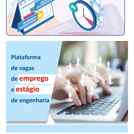
CONSÓRCIOS
CAMPANHAS SALARIAIS
COMUNICAÇÃO
PALAVRA DO MURILO
NOTÍCIAS
CONTEÚDO ESPECIAL
JORNAL DO ENGENHEIRO
AGENDA
SEESP NOTÍCIAS
NOTÍCIAS NO WHATSAPP
FOTOS