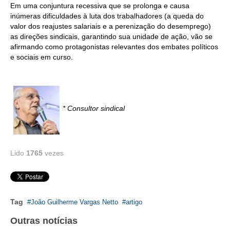
Em uma conjuntura recessiva que se prolonga e causa
inúmeras dificuldades à luta dos trabalhadores (a queda do
RES 1.002/2002 – CÓDIGO DE ÉTICA
valor dos reajustes salariais e a perenização do desemprego)
as direções sindicais, garantindo sua unidade de ação, vão se
HOMOLOGAÇÕES
afirmando como protagonistas relevantes dos embates políticos
e sociais em curso.
PISO SALARIAL
FIQUE POR DENTRO
OPORTUNIDADES
* Consultor sindical
APRESENTAÇÃO
EMPREGO E ESTÁGIO
Lido
1765
vezes
CARREIRA
AUTÔNOMOS E SERVIÇOS
Tag
João Guilherme Vargas Netto
artigo
NEWSLETTER
Outras notícias
GUIA DAS ENGENHARIAS