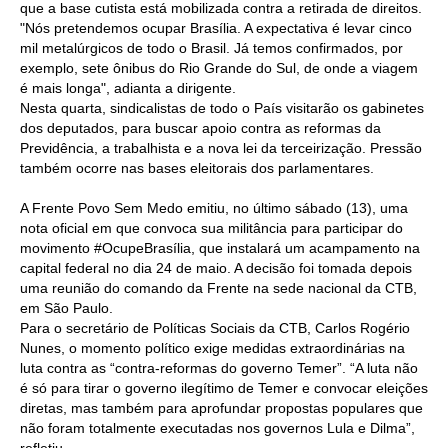
que a base cutista está mobilizada contra a retirada de direitos.
"Nós pretendemos ocupar Brasília. A expectativa é levar cinco
CONTATO
mil metalúrgicos de todo o Brasil. Já temos confirmados, por
exemplo, sete ônibus do Rio Grande do Sul, de onde a viagem
CURSOS
é mais longa", adianta a dirigente.
Nesta quarta, sindicalistas de todo o País visitarão os gabinetes
ENGENHEIRO EMPREENDEDOR
dos deputados, para buscar apoio contra as reformas da
Previdência, a trabalhista e a nova lei da terceirização. Pressão
SEESP EDUCAÇÃO
também ocorre nas bases eleitorais dos parlamentares.
PLATAFORMAS GRATUITAS
A Frente Povo Sem Medo emitiu, no último sábado (13),
uma
nota oficial
em que convoca sua militância para participar do
BENEFÍCIOS
movimento #OcupeBrasília, que instalará um acampamento na
capital federal no dia 24 de maio. A decisão foi tomada depois
APOSENTADORIA
uma reunião do comando da Frente na sede nacional da CTB,
em São Paulo.
CONVÊNIOS
Para o secretário de Políticas Sociais da CTB, Carlos Rogério
Nunes, o momento político exige medidas extraordinárias na
PLANO DE SAÚDE
luta contra as “contra-reformas do governo Temer”. “A luta não
é só para tirar o governo ilegítimo de Temer e convocar eleições
SEESPPREV
diretas, mas também para aprofundar propostas populares que
não foram totalmente executadas nos governos Lula e Dilma”,