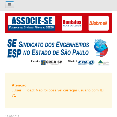
×
Pesquisar...
O SINDICATO
APRESENTAÇÃO
PALAVRA DO PRESIDENTE
DIRETORIA
DIRETORIA
LIVRO GESTÃO 2026-2029
Atenção
JUser: :_load: Não foi possível carregar usuário com ID:
SUBSEDES SINDICAIS
71
GALERIA EX-PRESIDENTES
ORGANOGRAMA
17/05/2017