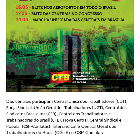
CONTRIBUIÇÕES
CONTRIBUIÇÃO ASSISTENCIAL
CONTRIBUIÇÃO ASSOCIATIVA OU ANUIDADE DE SÓCIO
CONTRIBUIÇÃO SINDICAL URBANA
REVISÃO DE APOSENTADORIA
FGTS EXPURGOS
FGTS CORREÇÃO
LEGISLAÇÃO
Das centrais participam
Central Única dos Trabalhadores (CUT),
Força Sindical, União Geral dos Trabalhadores (UGT), Central dos
LEI 4.950-A/1966 – PISO SALARIAL
Sindicatos Brasileiros (CSB), Central dos Trabalhadores e
Trabalhadoras do Brasil (CTB), Nova Central, Central Sindical e
Intersindical e Central Geral dos
LEI 5.194/1966 – REGULAMENTAÇÃO DA PROFISSÃO
Popular (CSP-Conlutas),
Trabalhadores do Brasil (CGTB) e CSP-Conlutas.
LEI 6.496/1977 – ART