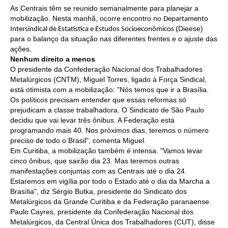
As Centrais têm se reunido semanalmente para planejar a
mobilização. Nesta manhã, ocorre encontro no
Departamento
RES 1.002/2002 – CÓDIGO DE ÉTICA
(Dieese)
Intersindical de Estatística e Estudos Socioeconômicos
para o balanço da situação nas diferentes frentes e o ajuste das
HOMOLOGAÇÕES
ações.
Nenhum direito a menos
PISO SALARIAL
O presidente da Confederação Nacional dos Trabalhadores
Metalúrgicos (CNTM), Miguel Torres, ligado à Força Sindical,
FIQUE POR DENTRO
está otimista com a mobilização: "Nós temos que ir a Brasília.
Os políticos precisam entender que essas reformas só
OPORTUNIDADES
prejudicam a classe trabalhadora. O Sindicato de São Paulo
decidiu que vai levar três ônibus. A Federação está
APRESENTAÇÃO
programando mais 40. Nos próximos dias, teremos o número
preciso de todo o Brasil", comenta Miguel.
EMPREGO E ESTÁGIO
Em Curitiba, a mobilização também é intensa. "Vamos levar
cinco ônibus, que sairão dia 23. Mas teremos outras
CARREIRA
manifestações conjuntas com as Centrais até o dia 24.
Estaremos em vigília por todo o Estado até o dia da Marcha a
AUTÔNOMOS E SERVIÇOS
Brasília", diz Sérgio Butka, presidente do Sindicato dos
Metalúrgicos da Grande Curitiba e da Federação paranaense.
NEWSLETTER
Paulo Cayres, presidente da Confederação Nacional dos
Metalúrgicos, da Central Única dos Trabalhadores (CUT), disse
GUIA DAS ENGENHARIAS