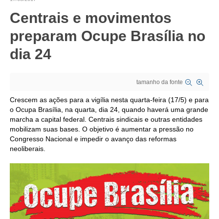
Centrais e movimentos
CRESCE BRASIL
preparam Ocupe Brasília no
CONSELHO TECNOLÓGICO
dia 24
HISTÓRICO E ATUAÇÃO
COMPOSIÇÃO
tamanho da fonte
CONSELHOS ASSESSORES
Crescem as ações para a vigília nesta quarta-feira (17/5) e para
o Ocupa Brasília, na quarta, dia 24, quando haverá uma grande
PERSONALIDADES DA TECNOLOGIA
marcha a capital federal. Centrais sindicais e outras entidades
mobilizam suas bases. O objetivo é aumentar a pressão no
NÚCLEO DA MULHER ENGENHEIRA
Congresso Nacional e impedir o avanço das reformas
neoliberais.
TRANSPARÊNCIA
JURÍDICO
CONSULTORIA
ACORDOS, CONVENÇÕES E DISSÍDIOS