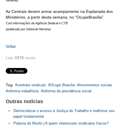
refletiu.
CONSÓRCIOS
As Centrais devem armar acampamento na Esplanada dos
CAMPANHAS SALARIAIS
Ministérios, a partir desta semana, no “OcupeBrasília”.
COMUNICAÇÃO
Com informações da
Agência Sindical e CTB
(publicado por Deborah Moreira)
PALAVRA DO MURILO
Voltar
NOTÍCIAS
Lido
3378
vezes
CONTEÚDO ESPECIAL
JORNAL DO ENGENHEIRO
AGENDA
Tag
centrais sindicais
Ocupe Brasília
movimentos sociais
reforma trabalhista
reforma da previdência social
SEESP NOTÍCIAS
Outras notícias
NOTÍCIAS NO WHATSAPP
Democratizar o acesso à Justiça do Trabalho e reafirmar seu
papel fundamental
FOTOS
Palavra do Murilo | A quem interessam sindicatos fracos?