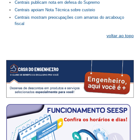
PUBLICAÇÕES
Centrais publicam nota em defesa do Supremo
Centrais apoiam Nota Técnica sobre custeio
PUBLICIDADE
Centrais mostram preocupações com amarras do arcabouço
fiscal
MANUAL DE REDAÇÃO
voltar ao topo
RELEASES
CONTATO
CADASTRO
ASSOCIE-SE
ATUALIZAÇÃO CADASTRAL
NÚCLEO JOVEM