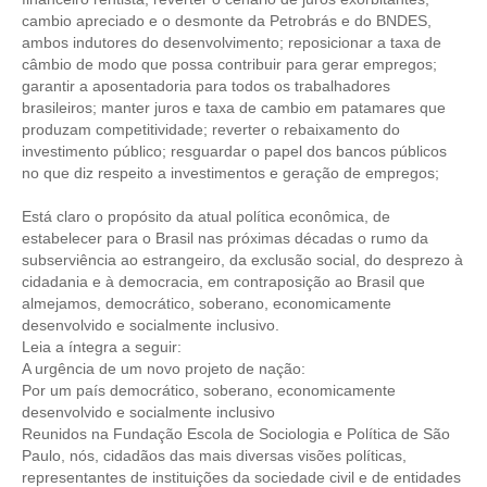
cambio apreciado e o desmonte da Petrobrás e do BNDES,
CONTRIBUIÇÕES
ambos indutores do desenvolvimento; reposicionar a taxa de
câmbio de modo que possa contribuir para gerar empregos;
CONTRIBUIÇÃO ASSISTENCIAL
garantir a aposentadoria para todos os trabalhadores
brasileiros; manter juros e taxa de cambio em patamares que
CONTRIBUIÇÃO ASSOCIATIVA OU ANUIDADE DE SÓCIO
produzam competitividade; reverter o rebaixamento do
investimento público; resguardar o papel dos bancos públicos
CONTRIBUIÇÃO SINDICAL URBANA
no que diz respeito a investimentos e geração de empregos;
Está claro o propósito da atual política econômica, de
REVISÃO DE APOSENTADORIA
estabelecer para o Brasil nas próximas décadas o rumo da
subserviência ao estrangeiro, da exclusão social, do desprezo à
FGTS EXPURGOS
cidadania e à democracia, em contraposição ao Brasil que
almejamos, democrático, soberano, economicamente
FGTS CORREÇÃO
desenvolvido e socialmente inclusivo.
Leia a íntegra a seguir:
LEGISLAÇÃO
A urgência de um novo projeto de nação:
Por um país democrático, soberano, economicamente
LEI 4.950-A/1966 – PISO SALARIAL
desenvolvido e socialmente inclusivo
Reunidos na Fundação Escola de Sociologia e Política de São
LEI 5.194/1966 – REGULAMENTAÇÃO DA PROFISSÃO
Paulo, nós, cidadãos das mais diversas visões políticas,
representantes de instituições da sociedade civil e de entidades
LEI 6.496/1977 – ART