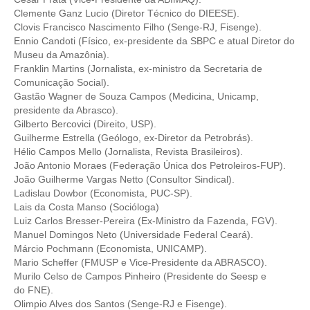
Clemente Ganz Lucio (Diretor Técnico do DIEESE).
Clovis Francisco Nascimento Filho (Senge-RJ, Fisenge).
Ennio Candoti (Físico, ex-presidente da SBPC e atual Diretor do
Museu da Amazônia).
Franklin Martins (Jornalista, ex-ministro da Secretaria de
Comunicação Social).
Gastão Wagner de Souza Campos (Medicina, Unicamp,
presidente da Abrasco).
Gilberto Bercovici (Direito, USP).
Guilherme Estrella (Geólogo, ex-Diretor da Petrobrás).
Hélio Campos Mello (Jornalista, Revista Brasileiros).
João Antonio Moraes (Federação Única dos Petroleiros-FUP).
João Guilherme Vargas Netto (Consultor Sindical).
Ladislau Dowbor (Economista, PUC-SP).
Lais da Costa Manso (Socióloga)
Luiz Carlos Bresser-Pereira (Ex-Ministro da Fazenda, FGV).
Manuel Domingos Neto (Universidade Federal Ceará).
Márcio Pochmann (Economista, UNICAMP).
Mario Scheffer (FMUSP e Vice-Presidente da ABRASCO).
Murilo Celso de Campos Pinheiro
(Presidente do Seesp e
do
FNE
).
Olimpio Alves dos Santos (Senge-RJ e Fisenge).