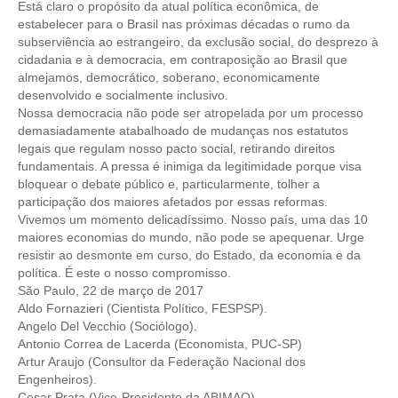
PUBLICAÇÕES
Está claro o propósito da atual política econômica, de
estabelecer para o Brasil nas próximas décadas o rumo da
PUBLICIDADE
subserviência ao estrangeiro, da exclusão social, do desprezo à
cidadania e à democracia, em contraposição ao Brasil que
MANUAL DE REDAÇÃO
almejamos, democrático, soberano, economicamente
desenvolvido e socialmente inclusivo.
RELEASES
Nossa democracia não pode ser atropelada por um processo
demasiadamente atabalhoado de mudanças nos estatutos
CONTATO
legais que regulam nosso pacto social, retirando direitos
fundamentais. A pressa é inimiga da legitimidade porque visa
CADASTRO
bloquear o debate público e, particularmente, tolher a
participação dos maiores afetados por essas reformas.
​Vivemos um momento delicadíssimo. Nosso país, uma das 10
ASSOCIE-SE
maiores economias do mundo, não pode se apequenar. Urge
resistir ao desmonte em curso, do Estado, da economia e da
ATUALIZAÇÃO CADASTRAL
política. É este o nosso compromisso.
São Paulo, 22 de março de 2017
NÚCLEO JOVEM
Aldo Fornazieri (Cientista Político, FESPSP).
Angelo Del Vecchio (Sociólogo).
Antonio Correa de Lacerda (Economista, PUC-SP)
Artur Araujo (Consultor da
Federação Nacional dos
Engenheiros
).
Cesar Prata (Vice-Presidente da ABIMAQ).