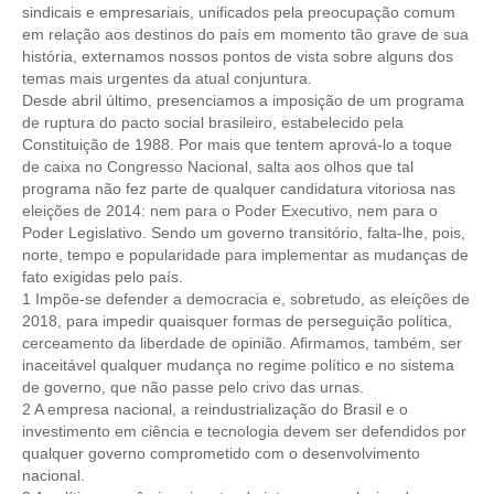
sindicais e empresariais, unificados pela preocupação comum
em relação aos destinos do país em momento tão grave de sua
RES 1.002/2002 – CÓDIGO DE ÉTICA
história, externamos nossos pontos de vista sobre alguns dos
temas mais urgentes da atual conjuntura.
HOMOLOGAÇÕES
Desde abril último, presenciamos a imposição de um programa
de ruptura do pacto social brasileiro, estabelecido pela
PISO SALARIAL
Constituição de 1988. Por mais que tentem aprová-lo a toque
de caixa no Congresso Nacional, salta aos olhos que tal
FIQUE POR DENTRO
programa não fez parte de qualquer candidatura vitoriosa nas
eleições de 2014: nem para o Poder Executivo, nem para o
OPORTUNIDADES
Poder Legislativo. Sendo um governo transitório, falta-lhe, pois,
norte, tempo e popularidade para implementar as mudanças de
APRESENTAÇÃO
fato exigidas pelo país.
1 Impõe-se defender a democracia e, sobretudo, as eleições de
EMPREGO E ESTÁGIO
2018, para impedir quaisquer formas de perseguição política,
cerceamento da liberdade de opinião. Afirmamos, também, ser
CARREIRA
inaceitável qualquer mudança no regime político e no sistema
de governo, que não passe pelo crivo das urnas.
AUTÔNOMOS E SERVIÇOS
2 A empresa nacional, a reindustrialização do Brasil e o
investimento em ciência e tecnologia devem ser defendidos por
NEWSLETTER
qualquer governo comprometido com o desenvolvimento
nacional.
GUIA DAS ENGENHARIAS