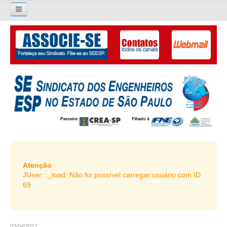
×
Pesquisar...
O SINDICATO
APRESENTAÇÃO
PALAVRA DO PRESIDENTE
DIRETORIA
DIRETORIA
LIVRO GESTÃO 2026-2029
Atenção
JUser: :_load: Não foi possível carregar usuário com ID:
SUBSEDES SINDICAIS
69
GALERIA EX-PRESIDENTES
ORGANOGRAMA
03/04/2017