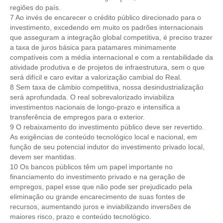
CONSÓRCIOS
regiões do país.
7 ​Ao invés de encarecer o crédito público direcionado para o
CAMPANHAS SALARIAIS
investimento, excedendo em muito os padrões internacionais
que asseguram a integração global competitiva, é preciso trazer
COMUNICAÇÃO
a taxa de juros básica para patamares minimamente
compatíveis com a média internacional e com a rentabilidade da
PALAVRA DO MURILO
atividade produtiva e de projetos de infraestrutura, sem o que
será difícil e caro evitar a valorização cambial do Real.
NOTÍCIAS
8 Sem taxa de câmbio competitiva, nossa desindustrialização
será aprofundada. O real sobrevalorizado inviabiliza
CONTEÚDO ESPECIAL
investimentos nacionais de longo-prazo e intensifica a
transferência de empregos para o exterior.
JORNAL DO ENGENHEIRO
9 ​O rebaixamento do investimento público deve ser revertido.
As exigências de conteúdo tecnológico local e nacional, em
AGENDA
função de seu potencial indutor do investimento privado local,
devem ser mantidas.
SEESP NOTÍCIAS
10 ​Os bancos públicos têm um papel importante no
financiamento do investimento privado e na geração de
NOTÍCIAS NO WHATSAPP
empregos, papel esse que não pode ser prejudicado pela
eliminação ou grande encarecimento de suas fontes de
FOTOS
recursos, aumentando juros e inviabilizando inversões de
maiores risco, prazo e conteúdo tecnológico.