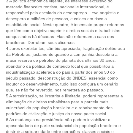
3 A política econômica vigente, de interesse exclusivo do
mercado financeiro rentista, nacional e internacional, é
CONTATO
responsável pela escalada do desemprego. Leva angústia e
desespero a milhões de pessoas, e coloca em risco a
CURSOS
estabilidade social. Neste quadro, é insensato propor reformas
que têm como objetivo suprimir direitos sociais e trabalhistas
ENGENHEIRO EMPREENDEDOR
conquistados há décadas. Elas não reformam a casa dos
brasileiros. Derrubam seus alicerces.
SEESP EDUCAÇÃO
4 Juros exorbitantes, câmbio apreciado, fragilização deliberada
da Petrobrás, justamente quando a companhia descobriu a
maior reserva de petróleo do planeta dos últimos 30 anos,
PLATAFORMAS GRATUITAS
abandono da política de conteúdo local que possibilitou a
industrialização acelerada do país a partir dos anos 50 do
BENEFÍCIOS
século passado, desconstrução do BNDES, essencial como
indutor do desenvolvimento, tudo isso configura um cenário
APOSENTADORIA
que, se não for revertido, nos remeterá ao passado​.
5 A terceirização, se irrestrita e ilimitada, poderá representar a
CONVÊNIOS
eliminação de direitos trabalhistas para a parcela mais
vulnerável da população brasileira e o rebaixamento dos
PLANO DE SAÚDE
padrões de civilização e justiça do nosso pacto social.
6 ​As mudanças na previdência não podem inviabilizar a
SEESPPREV
aposentadoria de parte substancial da população brasileira e
destruir a solidariedade entre gerações, classes sociais e