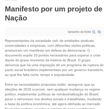
Manifesto por um projeto de
CRESCE BRASIL
Nação
CONSELHO TECNOLÓGICO
HISTÓRICO E ATUAÇÃO
tamanho da fonte
COMPOSIÇÃO
Representantes da sociedade civil, de entidades sindicais,
universidades e empresas, com diferentes visões políticas,
CONSELHOS ASSESSORES
produziram um manifesto em defesa da democracia. O
documento expõe 10 pontos necessários para superar a crise
PERSONALIDADES DA TECNOLOGIA
diante do grave momento da história do Brasil. O grupo
denuncia que há uma imposição de um programa de ruptura do
NÚCLEO DA MULHER ENGENHEIRA
pacto social brasileiro implementado por um governo transitório,
ao qual lhe falta norte, tempo e popularidade.
TRANSPARÊNCIA
Entre as necessidades propostas estão: assegurar que as
JURÍDICO
eleições de 2018 ocorram, sem qualquer mudança no regime
político; implementar políticas de reindustrialização do Brasil;
CONSULTORIA
parar o retrocesso nos direitos sociais e trabalhistas, mudando
a base da política econômica, até agora alinhada ao mercado
ACORDOS, CONVENÇÕES E DISSÍDIOS
financeiro rentista; reverter o cenário de juros exorbitantes,