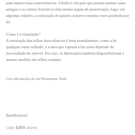
para manter suas características. A Itália é um país que possui muitas casas
antigas e os centros históricos têm muitas regras de preservação, logo, em
RES 1.002/2002 – CÓDIGO DE ÉTICA
algumas cidades, a colocação de painéis solares é muitas vezes proibida por
lei.
HOMOLOGAÇÕES
Como é a instalação?
PISO SALARIAL
A instalação das telhas fotovoltaicas é feita normalmente, como a de
qualquer outro telhado, e a área que captará a luz solar depende da
FIQUE POR DENTRO
necessidade do imóvel. Por isso, os fabricantes também disponibilizam o
mesmo modelo em telhas comuns.
OPORTUNIDADES
APRESENTAÇÃO
Com informações do site Pensamento Verde
EMPREGO E ESTÁGIO
CARREIRA
AUTÔNOMOS E SERVIÇOS
[backbutton}
NEWSLETTER
Lido
4264
vezes
GUIA DAS ENGENHARIAS