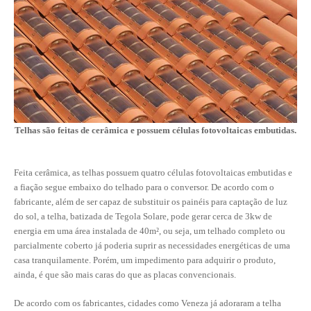
CONTRIBUIÇÕES
CONTRIBUIÇÃO ASSISTENCIAL
CONTRIBUIÇÃO ASSOCIATIVA OU ANUIDADE DE SÓCIO
CONTRIBUIÇÃO SINDICAL URBANA
Telhas são feitas de cerâmica e possuem células fotovoltaicas embutidas.
REVISÃO DE APOSENTADORIA
FGTS EXPURGOS
Feita cerâmica, as telhas possuem quatro células fotovoltaicas embutidas e
a fiação segue embaixo do telhado para o conversor. De acordo com o
FGTS CORREÇÃO
fabricante, além de ser capaz de substituir os painéis para captação de luz
do sol, a telha, batizada de Tegola Solare, pode gerar cerca de 3kw de
LEGISLAÇÃO
energia em uma área instalada de 40m², ou seja, um telhado completo ou
parcialmente coberto já poderia suprir as necessidades energéticas de uma
LEI 4.950-A/1966 – PISO SALARIAL
casa tranquilamente. Porém, um impedimento para adquirir o produto,
ainda, é que são mais caras do que as placas convencionais.
LEI 5.194/1966 – REGULAMENTAÇÃO DA PROFISSÃO
De acordo com os fabricantes, cidades como Veneza já adoraram a telha
LEI 6.496/1977 – ART