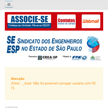
×
Pesquisar...
O SINDICATO
APRESENTAÇÃO
PALAVRA DO PRESIDENTE
DIRETORIA
DIRETORIA
LIVRO GESTÃO 2026-2029
Atenção
JUser: :_load: Não foi possível carregar usuário com ID:
SUBSEDES SINDICAIS
71
GALERIA EX-PRESIDENTES
ORGANOGRAMA
11/04/2016