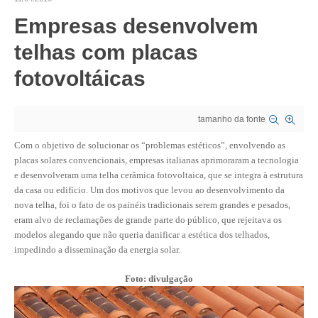
Empresas desenvolvem
CRESCE BRASIL
telhas com placas
CONSELHO TECNOLÓGICO
fotovoltáicas
HISTÓRICO E ATUAÇÃO
COMPOSIÇÃO
tamanho da fonte
CONSELHOS ASSESSORES
Com o objetivo de solucionar os “problemas estéticos”, envolvendo as
placas solares convencionais, empresas italianas aprimoraram a tecnologia
PERSONALIDADES DA TECNOLOGIA
e desenvolveram uma telha cerâmica fotovoltaica, que se integra à estrutura
da casa ou edifício. Um dos motivos que levou ao desenvolvimento da
NÚCLEO DA MULHER ENGENHEIRA
nova telha, foi o fato de os painéis tradicionais serem grandes e pesados,
eram alvo de reclamações de grande parte do público, que rejeitava os
TRANSPARÊNCIA
modelos alegando que não queria danificar a estética dos telhados,
impedindo a disseminação da energia solar.
JURÍDICO
Foto: divulgação
CONSULTORIA
ACORDOS, CONVENÇÕES E DISSÍDIOS