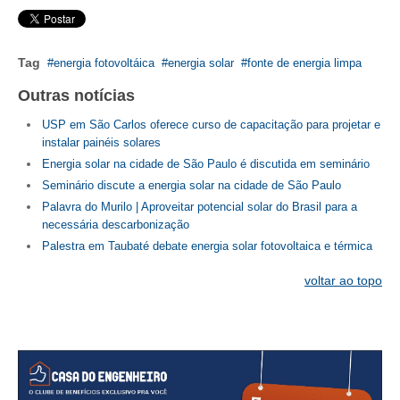
CONTATO
Tag
energia fotovoltáica
energia solar
fonte de energia limpa
CURSOS
Outras notícias
ENGENHEIRO EMPREENDEDOR
USP em São Carlos oferece curso de capacitação para projetar e
instalar painéis solares
SEESP EDUCAÇÃO
Energia solar na cidade de São Paulo é discutida em seminário
PLATAFORMAS GRATUITAS
Seminário discute a energia solar na cidade de São Paulo
Palavra do Murilo | Aproveitar potencial solar do Brasil para a
BENEFÍCIOS
necessária descarbonização
Palestra em Taubaté debate energia solar fotovoltaica e térmica
APOSENTADORIA
voltar ao topo
CONVÊNIOS
PLANO DE SAÚDE
SEESPPREV