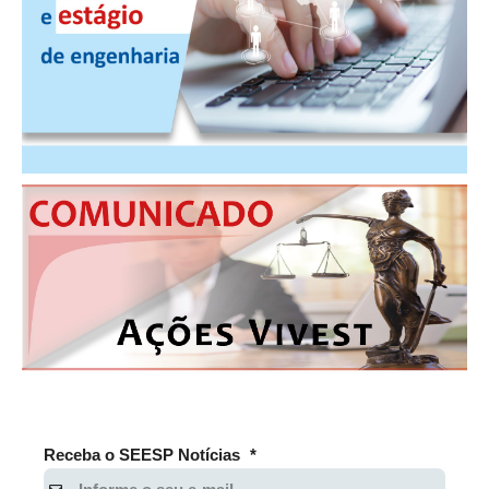
PUBLICAÇÕES
PUBLICIDADE
MANUAL DE REDAÇÃO
RELEASES
CONTATO
CADASTRO
ASSOCIE-SE
ATUALIZAÇÃO CADASTRAL
NÚCLEO JOVEM
Receba o SEESP Notícias
*