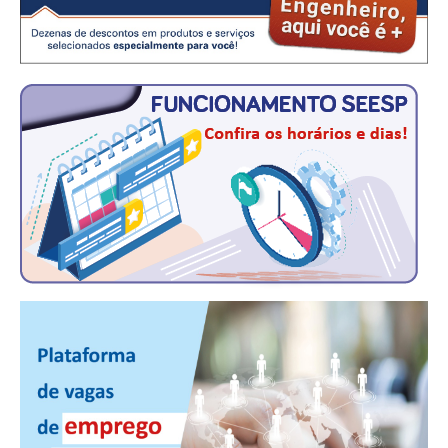
CONSÓRCIOS
CAMPANHAS SALARIAIS
COMUNICAÇÃO
PALAVRA DO MURILO
NOTÍCIAS
CONTEÚDO ESPECIAL
JORNAL DO ENGENHEIRO
AGENDA
SEESP NOTÍCIAS
NOTÍCIAS NO WHATSAPP
FOTOS