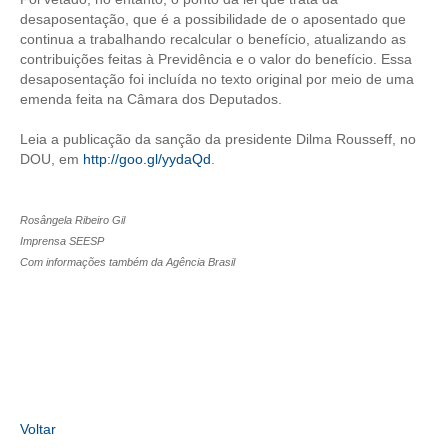
desaposentação, que é a possibilidade de o aposentado que
CONTRIBUIÇÕES
continua a trabalhando recalcular o benefício, atualizando as
contribuições feitas à Previdência e o valor do benefício. Essa
CONTRIBUIÇÃO ASSISTENCIAL
desaposentação foi incluída no texto original por meio de uma
emenda feita na Câmara dos Deputados.
CONTRIBUIÇÃO ASSOCIATIVA OU ANUIDADE DE SÓCIO
Leia a publicação da sanção da presidente Dilma Rousseff, no
CONTRIBUIÇÃO SINDICAL URBANA
DOU, em
http://goo.gl/yydaQd
.
REVISÃO DE APOSENTADORIA
Rosângela Ribeiro Gil
FGTS EXPURGOS
Imprensa SEESP
Com informações também da Agência Brasil
FGTS CORREÇÃO
LEGISLAÇÃO
LEI 4.950-A/1966 – PISO SALARIAL
LEI 5.194/1966 – REGULAMENTAÇÃO DA PROFISSÃO
Voltar
LEI 6.496/1977 – ART