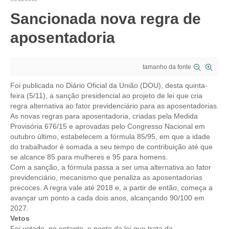
Sancionada nova regra de
CRESCE BRASIL
aposentadoria
CONSELHO TECNOLÓGICO
HISTÓRICO E ATUAÇÃO
tamanho da fonte
COMPOSIÇÃO
Foi publicada no Diário Oficial da União (DOU), desta quinta-
feira (5/11), a sanção presidencial ao projeto de lei que cria
CONSELHOS ASSESSORES
regra alternativa ao fator previdenciário para as aposentadorias.
As novas regras para aposentadoria, criadas pela Medida
PERSONALIDADES DA TECNOLOGIA
Provisória 676/15 e aprovadas pelo Congresso Nacional em
outubro último, estabelecem a fórmula 85/95, em que a idade
NÚCLEO DA MULHER ENGENHEIRA
do trabalhador é somada a seu tempo de contribuição até que
se alcance 85 para mulheres e 95 para homens.
TRANSPARÊNCIA
Com a sanção, a fórmula passa a ser uma alternativa ao fator
previdenciário, mecanismo que penaliza as aposentadorias
JURÍDICO
precoces. A regra vale até 2018 e, a partir de então, começa a
avançar um ponto a cada dois anos, alcançando 90/100 em
CONSULTORIA
2027.
Vetos
ACORDOS, CONVENÇÕES E DISSÍDIOS
Foi vetado, no entanto, o ponto da lei que trata da