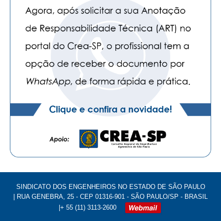
SINDICATO DOS ENGENHEIROS NO ESTADO DE SÃO PAULO
| RUA GENEBRA, 25 - CEP 01316-901 - SÃO PAULO/SP - BRASIL
|+ 55 (11) 3113-2600