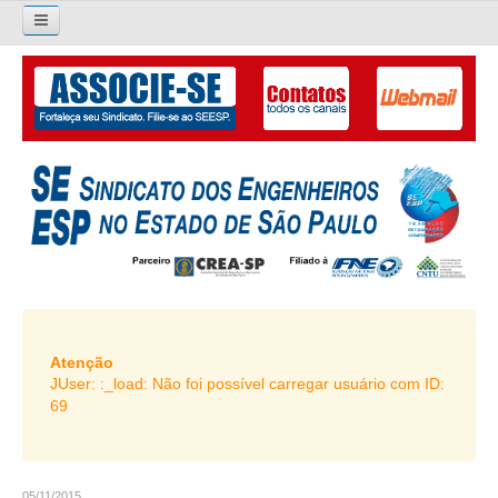
×
Pesquisar...
O SINDICATO
APRESENTAÇÃO
PALAVRA DO PRESIDENTE
DIRETORIA
DIRETORIA
LIVRO GESTÃO 2026-2029
Atenção
JUser: :_load: Não foi possível carregar usuário com ID:
SUBSEDES SINDICAIS
69
GALERIA EX-PRESIDENTES
ORGANOGRAMA
05/11/2015