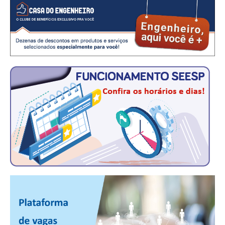
CONTATO
CURSOS
ENGENHEIRO EMPREENDEDOR
SEESP EDUCAÇÃO
PLATAFORMAS GRATUITAS
BENEFÍCIOS
APOSENTADORIA
CONVÊNIOS
PLANO DE SAÚDE
SEESPPREV