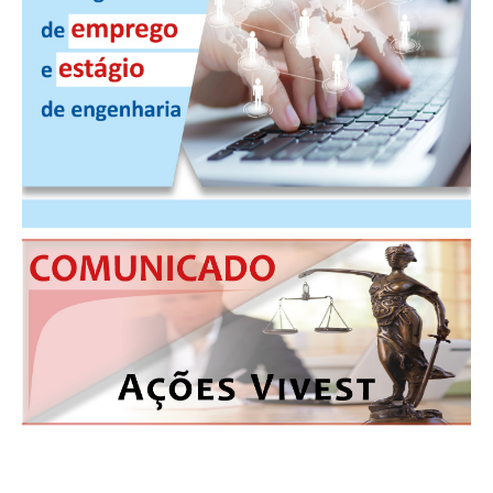
CONSÓRCIOS
CAMPANHAS SALARIAIS
COMUNICAÇÃO
PALAVRA DO MURILO
NOTÍCIAS
CONTEÚDO ESPECIAL
JORNAL DO ENGENHEIRO
AGENDA
SEESP NOTÍCIAS
NOTÍCIAS NO WHATSAPP
FOTOS