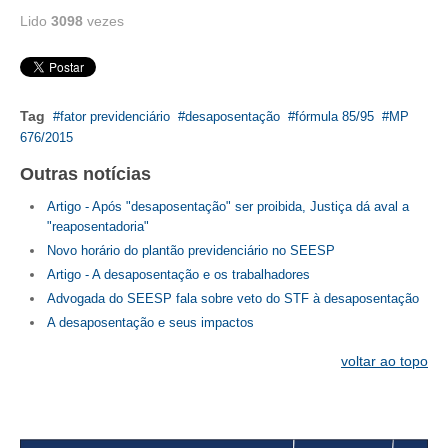
Lido
3098
vezes
RES 1.002/2002 – CÓDIGO DE ÉTICA
HOMOLOGAÇÕES
Tag
fator previdenciário
desaposentação
fórmula 85/95
MP
PISO SALARIAL
676/2015
FIQUE POR DENTRO
Outras notícias
OPORTUNIDADES
Artigo - Após "desaposentação" ser proibida, Justiça dá aval a
"reaposentadoria"
APRESENTAÇÃO
Novo horário do plantão previdenciário no SEESP
Artigo - A desaposentação e os trabalhadores
EMPREGO E ESTÁGIO
Advogada do SEESP fala sobre veto do STF à desaposentação
A desaposentação e seus impactos
CARREIRA
voltar ao topo
AUTÔNOMOS E SERVIÇOS
NEWSLETTER
GUIA DAS ENGENHARIAS