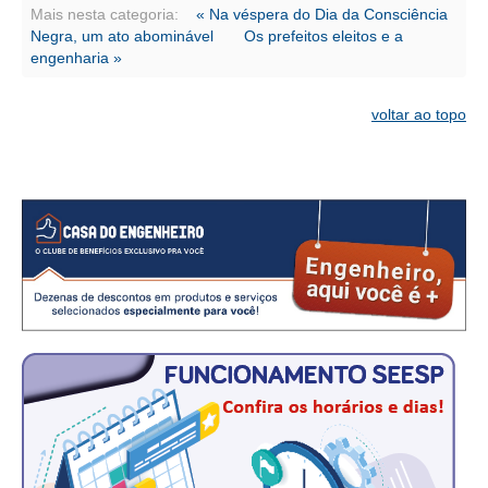
CONSÓRCIOS
Mais nesta categoria:
« Na véspera do Dia da Consciência
Negra, um ato abominável
Os prefeitos eleitos e a
CAMPANHAS SALARIAIS
engenharia »
COMUNICAÇÃO
voltar ao topo
PALAVRA DO MURILO
NOTÍCIAS
CONTEÚDO ESPECIAL
JORNAL DO ENGENHEIRO
AGENDA
SEESP NOTÍCIAS
NOTÍCIAS NO WHATSAPP
FOTOS