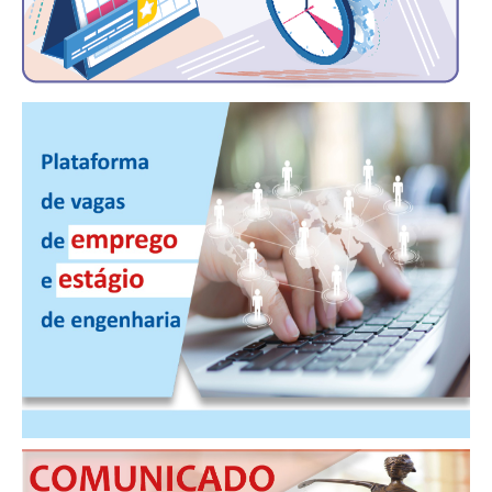
PUBLICAÇÕES
PUBLICIDADE
MANUAL DE REDAÇÃO
RELEASES
CONTATO
CADASTRO
ASSOCIE-SE
ATUALIZAÇÃO CADASTRAL
NÚCLEO JOVEM