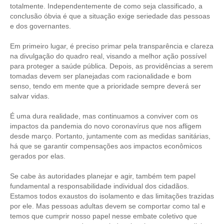
totalmente. Independentemente de como seja classificado, a
conclusão óbvia é que a situação exige seriedade das pessoas
RES 1.002/2002 – CÓDIGO DE ÉTICA
e dos governantes.
HOMOLOGAÇÕES
Em primeiro lugar, é preciso primar pela transparência e clareza
na divulgação do quadro real, visando a melhor ação possível
PISO SALARIAL
para proteger a saúde pública. Depois, as providências a serem
tomadas devem ser planejadas com racionalidade e bom
FIQUE POR DENTRO
senso, tendo em mente que a prioridade sempre deverá ser
salvar vidas.
OPORTUNIDADES
É uma dura realidade, mas continuamos a conviver com os
APRESENTAÇÃO
impactos da pandemia do novo coronavírus que nos afligem
desde março. Portanto, juntamente com as medidas sanitárias,
EMPREGO E ESTÁGIO
há que se garantir compensações aos impactos econômicos
gerados por elas.
CARREIRA
Se cabe às autoridades planejar e agir, também tem papel
AUTÔNOMOS E SERVIÇOS
fundamental a responsabilidade individual dos cidadãos.
Estamos todos exaustos do isolamento e das limitações trazidas
NEWSLETTER
por ele. Mas pessoas adultas devem se comportar como tal e
temos que cumprir nosso papel nesse embate coletivo que
GUIA DAS ENGENHARIAS