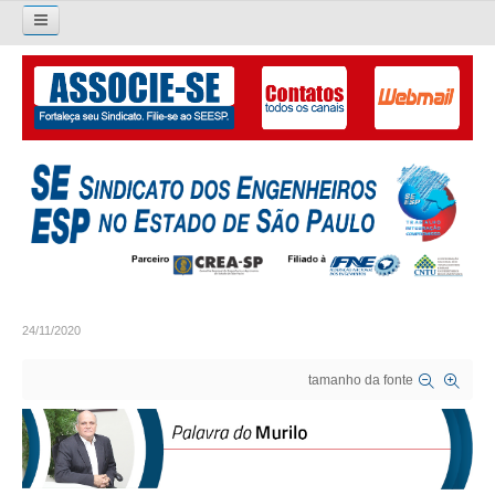
Pesquisar...
O SINDICATO
APRESENTAÇÃO
PALAVRA DO PRESIDENTE
DIRETORIA
DIRETORIA
24/11/2020
LIVRO GESTÃO 2026-2029
tamanho da fonte
SUBSEDES SINDICAIS
GALERIA EX-PRESIDENTES
ORGANOGRAMA