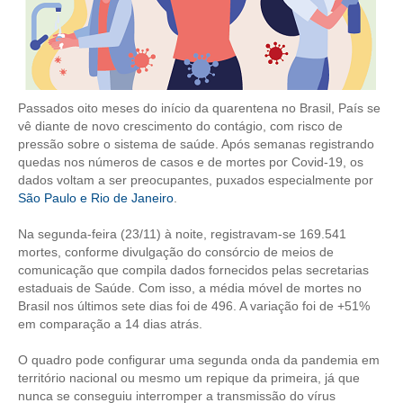
CONTRIBUIÇÕES
CONTRIBUIÇÃO ASSISTENCIAL
CONTRIBUIÇÃO ASSOCIATIVA OU ANUIDADE DE SÓCIO
Passados oito meses do início da quarentena no Brasil, País se
vê diante de novo crescimento do contágio, com risco de
CONTRIBUIÇÃO SINDICAL URBANA
pressão sobre o sistema de saúde. Após semanas registrando
quedas nos números de casos e de mortes por Covid-19, os
REVISÃO DE APOSENTADORIA
dados voltam a ser preocupantes, puxados especialmente por
São Paulo e Rio de Janeiro
.
FGTS EXPURGOS
Na segunda-feira (23/11) à noite, registravam-se 169.541
mortes, conforme divulgação do consórcio de meios de
FGTS CORREÇÃO
comunicação que compila dados fornecidos pelas secretarias
estaduais de Saúde. Com isso, a média móvel de mortes no
LEGISLAÇÃO
Brasil nos últimos sete dias foi de 496. A variação foi de +51%
em comparação a 14 dias atrás.
LEI 4.950-A/1966 – PISO SALARIAL
O quadro pode configurar uma segunda onda da pandemia em
LEI 5.194/1966 – REGULAMENTAÇÃO DA PROFISSÃO
território nacional ou mesmo um repique da primeira, já que
nunca se conseguiu interromper a transmissão do vírus
LEI 6.496/1977 – ART