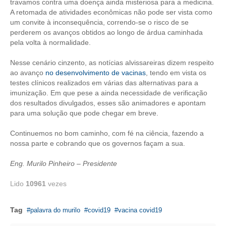
travamos contra uma doença ainda misteriosa para a medicina.
A retomada de atividades econômicas não pode ser vista como
CONTATO
um convite à inconsequência, correndo-se o risco de se
perderem os avanços obtidos ao longo de árdua caminhada
CURSOS
pela volta à normalidade.
ENGENHEIRO EMPREENDEDOR
Nesse cenário cinzento, as notícias alvissareiras dizem respeito
ao avanço
no desenvolvimento de vacinas
, tendo em vista os
SEESP EDUCAÇÃO
testes clínicos realizados em várias das alternativas para a
imunização. Em que pese a ainda necessidade de verificação
PLATAFORMAS GRATUITAS
dos resultados divulgados, esses são animadores e apontam
para uma solução que pode chegar em breve.
BENEFÍCIOS
Continuemos no bom caminho, com fé na ciência, fazendo a
nossa parte e cobrando que os governos façam a sua.
APOSENTADORIA
Eng. Murilo Pinheiro – Presidente
CONVÊNIOS
Lido
10961
vezes
PLANO DE SAÚDE
SEESPPREV
Tag
palavra do murilo
covid19
vacina covid19