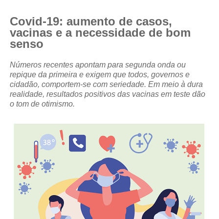
CRESCE BRASIL
Covid-19: aumento de casos,
vacinas e a necessidade de bom
CONSELHO TECNOLÓGICO
senso
HISTÓRICO E ATUAÇÃO
Números recentes apontam para segunda onda ou
repique da primeira e exigem que todos, governos e
COMPOSIÇÃO
cidadão, comportem-se com seriedade. Em meio à dura
realidade, resultados positivos das vacinas em teste dão
CONSELHOS ASSESSORES
o tom de otimismo.
PERSONALIDADES DA TECNOLOGIA
NÚCLEO DA MULHER ENGENHEIRA
TRANSPARÊNCIA
JURÍDICO
CONSULTORIA
ACORDOS, CONVENÇÕES E DISSÍDIOS