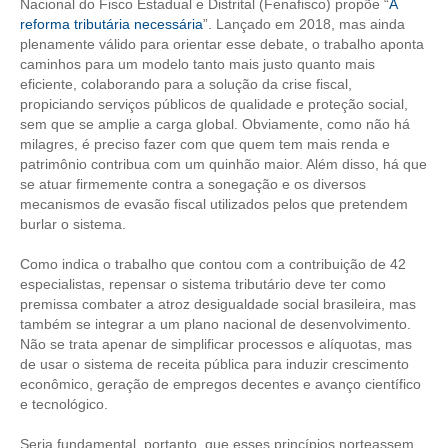
Nacional do Fisco Estadual e Distrital (Fenafisco) propõe “
A
reforma tributária necessária
”. Lançado em 2018, mas ainda
RES 1.002/2002 – CÓDIGO DE ÉTICA
plenamente válido para orientar esse debate, o trabalho aponta
caminhos para um modelo tanto mais justo quanto mais
HOMOLOGAÇÕES
eficiente, colaborando para a solução da crise fiscal,
propiciando serviços públicos de qualidade e proteção social,
PISO SALARIAL
sem que se amplie a carga global. Obviamente, como não há
milagres, é preciso fazer com que quem tem mais renda e
FIQUE POR DENTRO
patrimônio contribua com um quinhão maior. Além disso, há que
se atuar firmemente contra a sonegação e os diversos
OPORTUNIDADES
mecanismos de evasão fiscal utilizados pelos que pretendem
burlar o sistema.
APRESENTAÇÃO
Como indica o trabalho que contou com a contribuição de 42
EMPREGO E ESTÁGIO
especialistas, repensar o sistema tributário deve ter como
premissa combater a atroz desigualdade social brasileira, mas
também se integrar a um plano nacional de desenvolvimento.
CARREIRA
Não se trata apenar de simplificar processos e alíquotas, mas
de usar o sistema de receita pública para induzir crescimento
AUTÔNOMOS E SERVIÇOS
econômico, geração de empregos decentes e avanço científico
e tecnológico.
NEWSLETTER
Seria fundamental, portanto, que esses princípios norteassem
GUIA DAS ENGENHARIAS