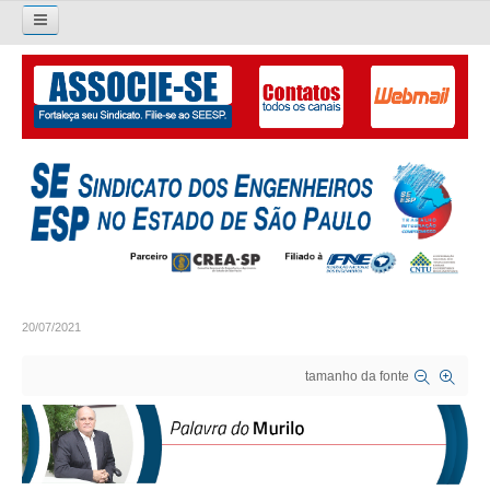
Pesquisar...
O SINDICATO
APRESENTAÇÃO
PALAVRA DO PRESIDENTE
DIRETORIA
DIRETORIA
20/07/2021
LIVRO GESTÃO 2026-2029
tamanho da fonte
SUBSEDES SINDICAIS
GALERIA EX-PRESIDENTES
ORGANOGRAMA