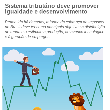
Sistema tributário deve promover
CRESCE BRASIL
igualdade e desenvolvimento
CONSELHO TECNOLÓGICO
Prometida há décadas, reforma da cobrança de impostos
no Brasil deve ter como principais objetivos a distribuição
HISTÓRICO E ATUAÇÃO
de renda e o estímulo à produção, ao avanço tecnológico
e à geração de empregos.
COMPOSIÇÃO
CONSELHOS ASSESSORES
PERSONALIDADES DA TECNOLOGIA
NÚCLEO DA MULHER ENGENHEIRA
TRANSPARÊNCIA
JURÍDICO
CONSULTORIA
ACORDOS, CONVENÇÕES E DISSÍDIOS