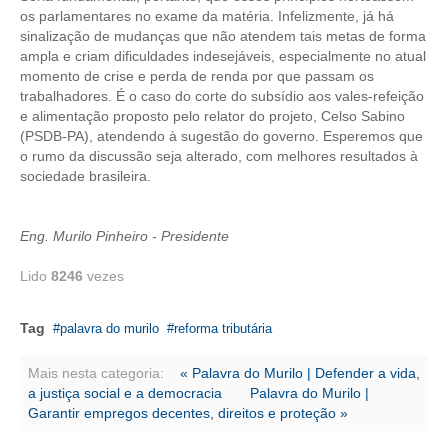
os parlamentares no exame da matéria. Infelizmente, já há
sinalização de mudanças que não atendem tais metas de forma
CONTATO
ampla e criam dificuldades indesejáveis, especialmente no atual
momento de crise e perda de renda por que passam os
CURSOS
trabalhadores. É o caso do corte do subsídio aos vales-refeição
e alimentação proposto pelo relator do projeto, Celso Sabino
ENGENHEIRO EMPREENDEDOR
(PSDB-PA), atendendo à sugestão do governo. Esperemos que
o rumo da discussão seja alterado, com melhores resultados à
SEESP EDUCAÇÃO
sociedade brasileira.
PLATAFORMAS GRATUITAS
Eng. Murilo Pinheiro - Presidente
BENEFÍCIOS
Lido
8246
vezes
APOSENTADORIA
CONVÊNIOS
Tag
palavra do murilo
reforma tributária
PLANO DE SAÚDE
Mais nesta categoria:
« Palavra do Murilo | Defender a vida,
a justiça social e a democracia
Palavra do Murilo |
SEESPPREV
Garantir empregos decentes, direitos e proteção »