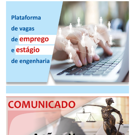
PUBLICAÇÕES
PUBLICIDADE
MANUAL DE REDAÇÃO
RELEASES
CONTATO
CADASTRO
ASSOCIE-SE
ATUALIZAÇÃO CADASTRAL
NÚCLEO JOVEM