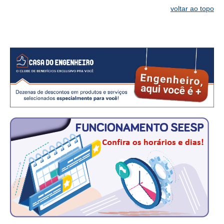
CONSÓRCIOS
voltar ao topo
CAMPANHAS SALARIAIS
COMUNICAÇÃO
PALAVRA DO MURILO
NOTÍCIAS
CONTEÚDO ESPECIAL
JORNAL DO ENGENHEIRO
AGENDA
SEESP NOTÍCIAS
NOTÍCIAS NO WHATSAPP
FOTOS