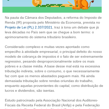
CONTRIBUIÇÕES
Na pauta da Câmara dos Deputados, a reforma do Imposto de
CONTRIBUIÇÃO ASSISTENCIAL
Renda (IR) proposta pelo Ministério da Economia, prevista no
Projeto de Lei (PL) 2.337/2021
, traz à tona um debate que já
CONTRIBUIÇÃO ASSOCIATIVA OU ANUIDADE DE SÓCIO
leva décadas no País sem que se chegue a bom termo: o
aprimoramento do sistema tributário brasileiro.
CONTRIBUIÇÃO SINDICAL URBANA
Considerado complexo e muitas vezes apontado como
REVISÃO DE APOSENTADORIA
empecilho à atividade empresarial, o principal defeito do nosso
modelo de cobrança de impostos é o fato de ser extremamente
FGTS EXPURGOS
regressivo, pesando desproporcionalmente sobre os mais
pobres e a classe média. A base desse mal está na excessiva
FGTS CORREÇÃO
tributação indireta, sobre o consumo, o que necessariamente
faz com que os menos abastados paguem mais. Há ainda
LEGISLAÇÃO
demasiada tributação sobre rendas oriundas do trabalho,
enquanto aquelas provenientes do capital, como distribuição de
LEI 4.950-A/1966 – PISO SALARIAL
lucros e dividendos, são isentas.
LEI 5.194/1966 – REGULAMENTAÇÃO DA PROFISSÃO
Estudo patrocinado pela Associação Nacional dos Auditores-
Fiscais da Receita Federal do Brasil (Anfip) e pela Federação
LEI 6.496/1977 – ART