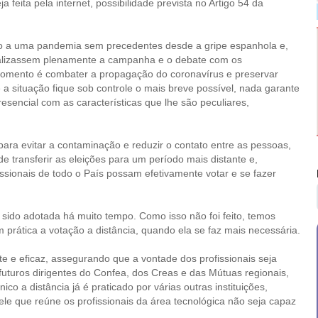
eita pela internet, possibilidade prevista no Artigo 54 da
io a uma pandemia sem precedentes desde a gripe espanhola e,
realizassem plenamente a campanha e o debate com os
 momento é combater a propagação do coronavírus e preservar
a situação fique sob controle o mais breve possível, nada garante
esencial com as características que lhe são peculiares,
ara evitar a contaminação e reduzir o contato entre as pessoas,
e transferir as eleições para um período mais distante e,
issionais de todo o País possam efetivamente votar e se fazer
r sido adotada há muito tempo. Como isso não foi feito, temos
 prática a votação a distância, quando ela se faz mais necessária.
te e eficaz, assegurando que a vontade dos profissionais seja
futuros dirigentes do Confea, dos Creas e das Mútuas regionais,
co a distância já é praticado por várias outras instituições,
ele que reúne os profissionais da área tecnológica não seja capaz