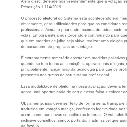
Além disso, defendemos veementemente que a votação seja f
Resolução 1.114/2019.
O processo eleitoral do Sistema está acontecendo em me
obviamente, gerou dificuldades para que os candidatos 
profissionais. Ainda, a prioridade máxima de todos neste
vidas. Embora estejamos torcendo e contribuindo para que 
que em meados de julho seja viável realizar uma eleição pr
demasiadamente propícias ao contágio.
É extremamente temerário apostar em medidas paliativas p
quando se tem todas as condições, operacionais e legais, d
principalmente, lançar mão da tecnologia para que os prof
presentes nos rumos do seu sistema profissional.
Essa modalidade de pleito, na nossa avaliação, deveria te
agora uma oportunidade de corrigir essa falha e colocar em
Obviamente, isso deve ser feito de forma séria, transparen
traduzida em votação maciça, conferindo legitimidade aos 
assim como aos novos conselheiros federais. O voto eletrôni
inclusive conselhos, sendo, portanto, inadmissível que aqu
de fazê-lo.