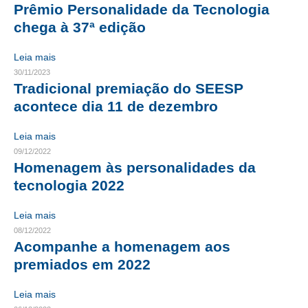
Prêmio Personalidade da Tecnologia
CRESCE BRASIL
chega à 37ª edição
CONSELHO TECNOLÓGICO
Leia mais
30/11/2023
HISTÓRICO E ATUAÇÃO
Tradicional premiação do SEESP
acontece dia 11 de dezembro
COMPOSIÇÃO
Leia mais
CONSELHOS ASSESSORES
09/12/2022
PERSONALIDADES DA TECNOLOGIA
Homenagem às personalidades da
tecnologia 2022
NÚCLEO DA MULHER ENGENHEIRA
Leia mais
TRANSPARÊNCIA
08/12/2022
Acompanhe a homenagem aos
JURÍDICO
premiados em 2022
CONSULTORIA
Leia mais
ACORDOS, CONVENÇÕES E DISSÍDIOS