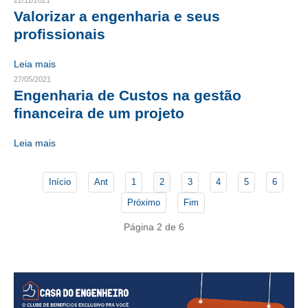
22/11/2021
Valorizar a engenharia e seus
CONTATO
profissionais
CURSOS
Leia mais
27/05/2021
ENGENHEIRO EMPREENDEDOR
Engenharia de Custos na gestão
financeira de um projeto
SEESP EDUCAÇÃO
PLATAFORMAS GRATUITAS
Leia mais
BENEFÍCIOS
Início
Ant
1
2
3
4
5
6
APOSENTADORIA
Próximo
Fim
CONVÊNIOS
Página 2 de 6
PLANO DE SAÚDE
SEESPPREV