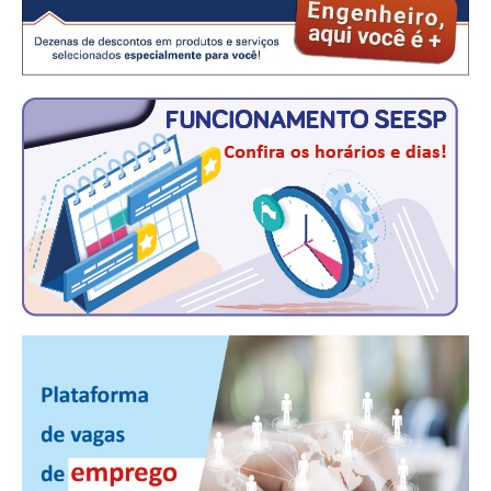
CONSÓRCIOS
CAMPANHAS SALARIAIS
COMUNICAÇÃO
PALAVRA DO MURILO
NOTÍCIAS
CONTEÚDO ESPECIAL
JORNAL DO ENGENHEIRO
AGENDA
SEESP NOTÍCIAS
NOTÍCIAS NO WHATSAPP
FOTOS