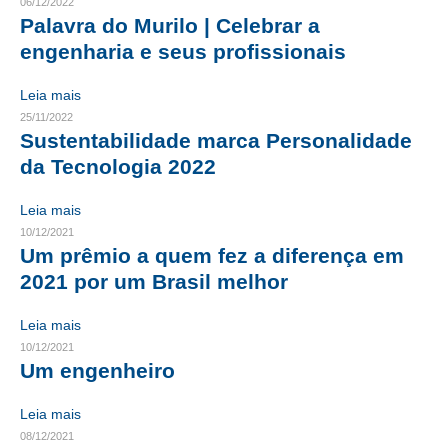
06/12/2022
Palavra do Murilo | Celebrar a
CONTRIBUIÇÕES
engenharia e seus profissionais
CONTRIBUIÇÃO ASSISTENCIAL
Leia mais
CONTRIBUIÇÃO ASSOCIATIVA OU ANUIDADE DE SÓCIO
25/11/2022
Sustentabilidade marca Personalidade
CONTRIBUIÇÃO SINDICAL URBANA
da Tecnologia 2022
REVISÃO DE APOSENTADORIA
Leia mais
10/12/2021
FGTS EXPURGOS
Um prêmio a quem fez a diferença em
2021 por um Brasil melhor
FGTS CORREÇÃO
LEGISLAÇÃO
Leia mais
10/12/2021
LEI 4.950-A/1966 – PISO SALARIAL
Um engenheiro
LEI 5.194/1966 – REGULAMENTAÇÃO DA PROFISSÃO
Leia mais
08/12/2021
LEI 6.496/1977 – ART