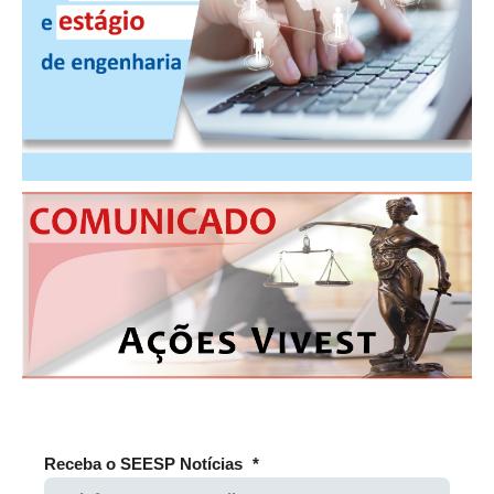
PUBLICAÇÕES
PUBLICIDADE
MANUAL DE REDAÇÃO
RELEASES
CONTATO
CADASTRO
ASSOCIE-SE
ATUALIZAÇÃO CADASTRAL
NÚCLEO JOVEM
Receba o SEESP Notícias
*