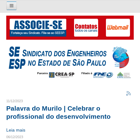
Pesquisar...
O SINDICATO
APRESENTAÇÃO
PALAVRA DO PRESIDENTE
DIRETORIA
DIRETORIA
LIVRO GESTÃO 2026-2029
11/12/2023
Palavra do Murilo | Celebrar o
SUBSEDES SINDICAIS
profissional do desenvolvimento
GALERIA EX-PRESIDENTES
Leia mais
06/12/2023
ORGANOGRAMA