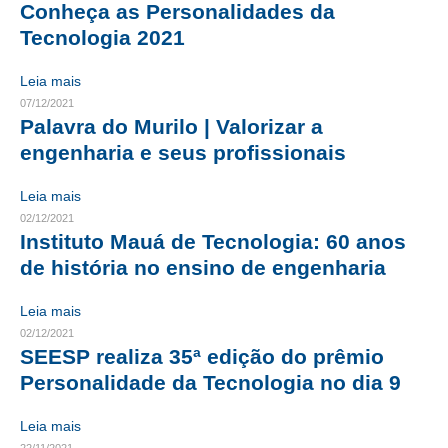
Conheça as Personalidades da
Tecnologia 2021
RES 1.002/2002 – CÓDIGO DE ÉTICA
HOMOLOGAÇÕES
Leia mais
07/12/2021
PISO SALARIAL
Palavra do Murilo | Valorizar a
engenharia e seus profissionais
FIQUE POR DENTRO
Leia mais
OPORTUNIDADES
02/12/2021
Instituto Mauá de Tecnologia: 60 anos
APRESENTAÇÃO
de história no ensino de engenharia
EMPREGO E ESTÁGIO
Leia mais
CARREIRA
02/12/2021
SEESP realiza 35ª edição do prêmio
AUTÔNOMOS E SERVIÇOS
Personalidade da Tecnologia no dia 9
NEWSLETTER
Leia mais
GUIA DAS ENGENHARIAS