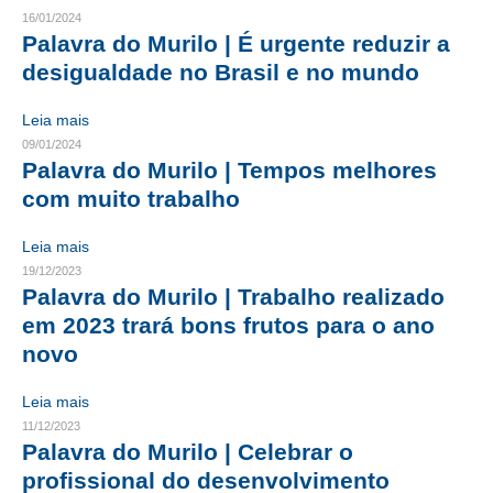
16/01/2024
CRESCE BRASIL
Palavra do Murilo | É urgente reduzir a
desigualdade no Brasil e no mundo
CONSELHO TECNOLÓGICO
Leia mais
HISTÓRICO E ATUAÇÃO
09/01/2024
Palavra do Murilo | Tempos melhores
COMPOSIÇÃO
com muito trabalho
CONSELHOS ASSESSORES
Leia mais
PERSONALIDADES DA TECNOLOGIA
19/12/2023
Palavra do Murilo | Trabalho realizado
NÚCLEO DA MULHER ENGENHEIRA
em 2023 trará bons frutos para o ano
novo
TRANSPARÊNCIA
JURÍDICO
Leia mais
11/12/2023
CONSULTORIA
Palavra do Murilo | Celebrar o
profissional do desenvolvimento
ACORDOS, CONVENÇÕES E DISSÍDIOS