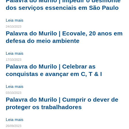
Palavra do Murilo | Impedir o desmonte
dos serviços essenciais em São Paulo
RES 1.002/2002 – CÓDIGO DE ÉTICA
Leia mais
HOMOLOGAÇÕES
24/10/2023
Palavra do Murilo | Ecovale, 20 anos em
PISO SALARIAL
defesa do meio ambiente
FIQUE POR DENTRO
Leia mais
OPORTUNIDADES
17/10/2023
Palavra do Murilo | Celebrar as
APRESENTAÇÃO
conquistas e avançar em C, T & I
EMPREGO E ESTÁGIO
Leia mais
03/10/2023
CARREIRA
Palavra do Murilo | Cumprir o dever de
AUTÔNOMOS E SERVIÇOS
proteger os trabalhadores
NEWSLETTER
Leia mais
26/09/2023
GUIA DAS ENGENHARIAS