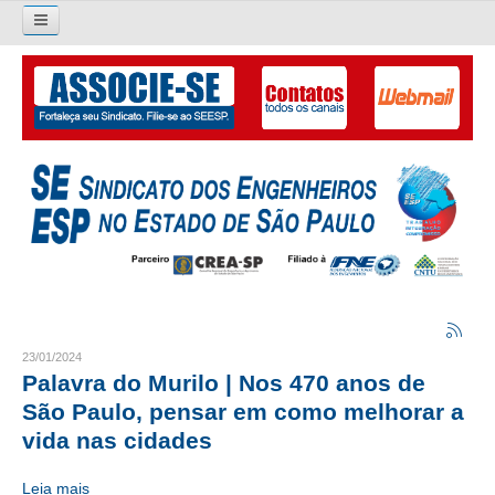
Pesquisar...
O SINDICATO
APRESENTAÇÃO
PALAVRA DO PRESIDENTE
DIRETORIA
DIRETORIA
LIVRO GESTÃO 2026-2029
23/01/2024
Palavra do Murilo | Nos 470 anos de
SUBSEDES SINDICAIS
São Paulo, pensar em como melhorar a
vida nas cidades
GALERIA EX-PRESIDENTES
Leia mais
ORGANOGRAMA