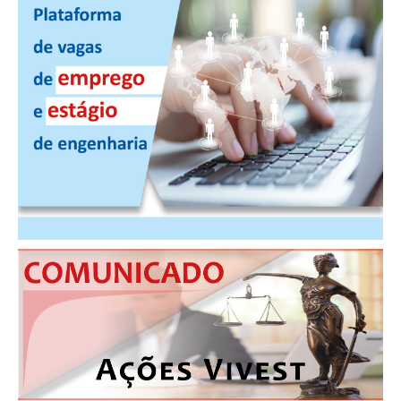
PUBLICAÇÕES
PUBLICIDADE
MANUAL DE REDAÇÃO
RELEASES
CONTATO
CADASTRO
ASSOCIE-SE
ATUALIZAÇÃO CADASTRAL
NÚCLEO JOVEM