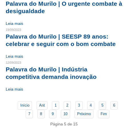
Palavra do Murilo | O urgente combate à
desigualdade
CONTATO
CURSOS
Leia mais
19/09/2023
ENGENHEIRO EMPREENDEDOR
Palavra do Murilo | SEESP 89 anos:
celebrar e seguir com o bom combate
SEESP EDUCAÇÃO
Leia mais
PLATAFORMAS GRATUITAS
12/09/2023
Palavra do Murilo | Indústria
BENEFÍCIOS
competitiva demanda inovação
APOSENTADORIA
Leia mais
CONVÊNIOS
PLANO DE SAÚDE
Início
Ant
1
2
3
4
5
6
7
8
9
10
Próximo
Fim
SEESPPREV
Página 5 de 15