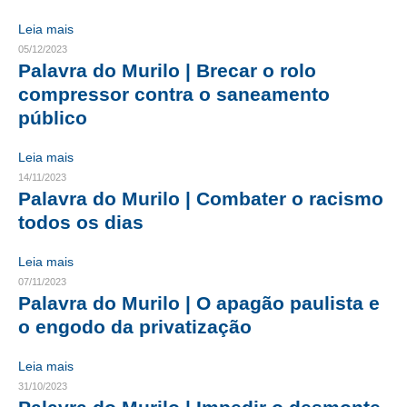
Leia mais
CONTRIBUIÇÕES
05/12/2023
Palavra do Murilo | Brecar o rolo
CONTRIBUIÇÃO ASSISTENCIAL
compressor contra o saneamento
CONTRIBUIÇÃO ASSOCIATIVA OU ANUIDADE DE SÓCIO
público
CONTRIBUIÇÃO SINDICAL URBANA
Leia mais
14/11/2023
REVISÃO DE APOSENTADORIA
Palavra do Murilo | Combater o racismo
FGTS EXPURGOS
todos os dias
FGTS CORREÇÃO
Leia mais
07/11/2023
LEGISLAÇÃO
Palavra do Murilo | O apagão paulista e
o engodo da privatização
LEI 4.950-A/1966 – PISO SALARIAL
Leia mais
LEI 5.194/1966 – REGULAMENTAÇÃO DA PROFISSÃO
31/10/2023
LEI 6.496/1977 – ART