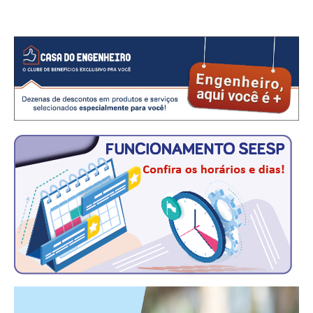
CONSÓRCIOS
CAMPANHAS SALARIAIS
COMUNICAÇÃO
PALAVRA DO MURILO
NOTÍCIAS
CONTEÚDO ESPECIAL
JORNAL DO ENGENHEIRO
AGENDA
SEESP NOTÍCIAS
NOTÍCIAS NO WHATSAPP
FOTOS