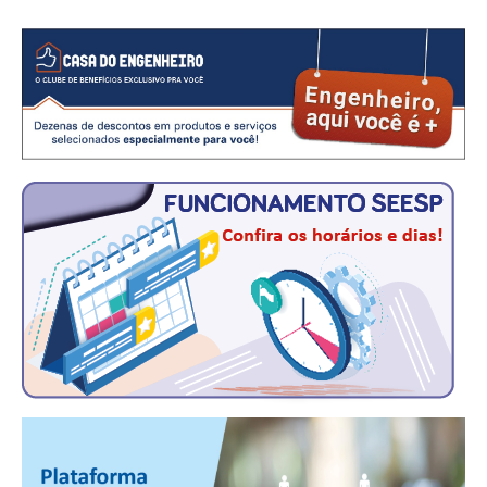
CONSÓRCIOS
CAMPANHAS SALARIAIS
COMUNICAÇÃO
PALAVRA DO MURILO
NOTÍCIAS
CONTEÚDO ESPECIAL
JORNAL DO ENGENHEIRO
AGENDA
SEESP NOTÍCIAS
NOTÍCIAS NO WHATSAPP
FOTOS