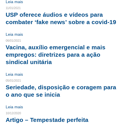
Leia mais
11/01/2021
CONTRIBUIÇÕES
USP oferece áudios e vídeos para
combater ‘fake news’ sobre a covid-19
CONTRIBUIÇÃO ASSISTENCIAL
CONTRIBUIÇÃO ASSOCIATIVA OU ANUIDADE DE SÓCIO
Leia mais
06/01/2021
CONTRIBUIÇÃO SINDICAL URBANA
Vacina, auxílio emergencial e mais
empregos: diretrizes para a ação
REVISÃO DE APOSENTADORIA
sindical unitária
FGTS EXPURGOS
Leia mais
FGTS CORREÇÃO
05/01/2021
Seriedade, disposição e coragem para
LEGISLAÇÃO
o ano que se inicia
LEI 4.950-A/1966 – PISO SALARIAL
Leia mais
10/12/2020
LEI 5.194/1966 – REGULAMENTAÇÃO DA PROFISSÃO
Artigo – Tempestade perfeita
LEI 6.496/1977 – ART