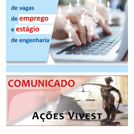
PUBLICAÇÕES
PUBLICIDADE
MANUAL DE REDAÇÃO
RELEASES
CONTATO
CADASTRO
ASSOCIE-SE
ATUALIZAÇÃO CADASTRAL
NÚCLEO JOVEM