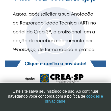
Este site salva seu histórico de uso. Ao continuar
navegando você concorda com a política de
cookies e
privacidade.
SINDICATO DOS ENGENHEIROS NO ESTADO DE SÃO PAULO
| RUA GENEBRA, 25 - CEP 01316-901 - SÃO PAULO/SP - BRASIL