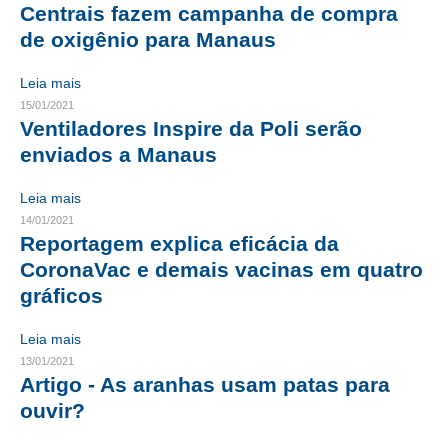
Centrais fazem campanha de compra
CRESCE BRASIL
de oxigênio para Manaus
CONSELHO TECNOLÓGICO
Leia mais
15/01/2021
HISTÓRICO E ATUAÇÃO
Ventiladores Inspire da Poli serão
enviados a Manaus
COMPOSIÇÃO
Leia mais
CONSELHOS ASSESSORES
14/01/2021
PERSONALIDADES DA TECNOLOGIA
Reportagem explica eficácia da
CoronaVac e demais vacinas em quatro
NÚCLEO DA MULHER ENGENHEIRA
gráficos
TRANSPARÊNCIA
Leia mais
JURÍDICO
13/01/2021
Artigo - As aranhas usam patas para
CONSULTORIA
ouvir?
ACORDOS, CONVENÇÕES E DISSÍDIOS