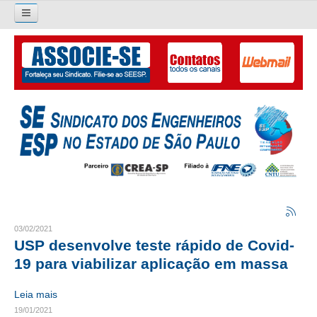
Pesquisar...
O SINDICATO
APRESENTAÇÃO
PALAVRA DO PRESIDENTE
DIRETORIA
DIRETORIA
LIVRO GESTÃO 2026-2029
03/02/2021
USP desenvolve teste rápido de Covid-
SUBSEDES SINDICAIS
19 para viabilizar aplicação em massa
GALERIA EX-PRESIDENTES
Leia mais
19/01/2021
ORGANOGRAMA