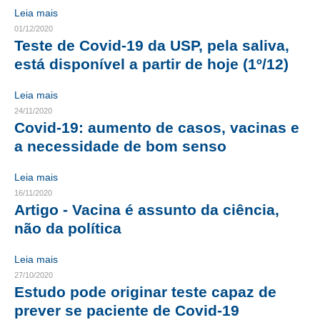
Leia mais
RES 1.002/2002 – CÓDIGO DE ÉTICA
01/12/2020
Teste de Covid-19 da USP, pela saliva,
HOMOLOGAÇÕES
está disponível a partir de hoje (1º/12)
PISO SALARIAL
Leia mais
24/11/2020
FIQUE POR DENTRO
Covid-19: aumento de casos, vacinas e
a necessidade de bom senso
OPORTUNIDADES
APRESENTAÇÃO
Leia mais
16/11/2020
EMPREGO E ESTÁGIO
Artigo - Vacina é assunto da ciência,
não da política
CARREIRA
Leia mais
AUTÔNOMOS E SERVIÇOS
27/10/2020
Estudo pode originar teste capaz de
NEWSLETTER
prever se paciente de Covid-19
GUIA DAS ENGENHARIAS