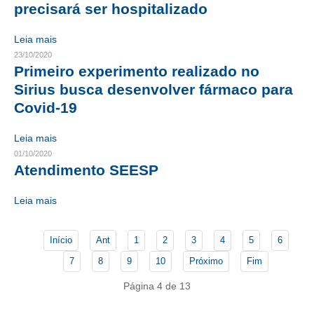
precisará ser hospitalizado
CONTATO
Leia mais
23/10/2020
CURSOS
Primeiro experimento realizado no
ENGENHEIRO EMPREENDEDOR
Sirius busca desenvolver fármaco para
Covid-19
SEESP EDUCAÇÃO
Leia mais
PLATAFORMAS GRATUITAS
01/10/2020
Atendimento SEESP
BENEFÍCIOS
APOSENTADORIA
Leia mais
CONVÊNIOS
Início
Ant
1
2
3
4
5
6
PLANO DE SAÚDE
7
8
9
10
Próximo
Fim
SEESPPREV
Página 4 de 13