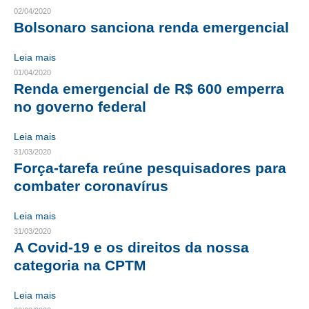
02/04/2020
CRESCE BRASIL
Bolsonaro sanciona renda emergencial
CONSELHO TECNOLÓGICO
Leia mais
01/04/2020
HISTÓRICO E ATUAÇÃO
Renda emergencial de R$ 600 emperra
no governo federal
COMPOSIÇÃO
Leia mais
CONSELHOS ASSESSORES
31/03/2020
PERSONALIDADES DA TECNOLOGIA
Força-tarefa reúne pesquisadores para
combater coronavírus
NÚCLEO DA MULHER ENGENHEIRA
Leia mais
TRANSPARÊNCIA
31/03/2020
A Covid-19 e os direitos da nossa
JURÍDICO
categoria na CPTM
CONSULTORIA
Leia mais
ACORDOS, CONVENÇÕES E DISSÍDIOS