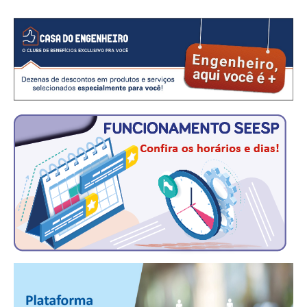
CONSÓRCIOS
CAMPANHAS SALARIAIS
COMUNICAÇÃO
PALAVRA DO MURILO
NOTÍCIAS
CONTEÚDO ESPECIAL
JORNAL DO ENGENHEIRO
AGENDA
SEESP NOTÍCIAS
NOTÍCIAS NO WHATSAPP
FOTOS