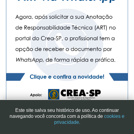
Este site salva seu histórico de uso. Ao continuar
navegando você concorda com a política de
cookies e
privacidade.
SINDICATO DOS ENGENHEIROS NO ESTADO DE SÃO PAULO
| RUA GENEBRA, 25 - CEP 01316-901 - SÃO PAULO/SP - BRASIL