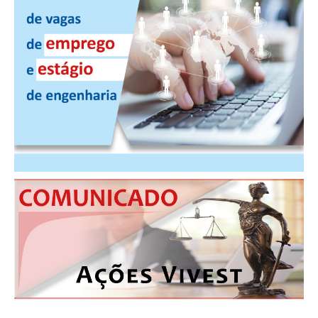
PUBLICAÇÕES
PUBLICIDADE
MANUAL DE REDAÇÃO
RELEASES
CONTATO
CADASTRO
ASSOCIE-SE
ATUALIZAÇÃO CADASTRAL
NÚCLEO JOVEM