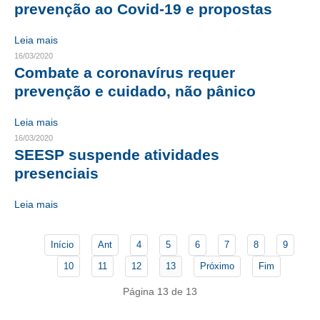
prevenção ao Covid-19 e propostas
CONTATO
Leia mais
16/03/2020
CURSOS
Combate a coronavírus requer
ENGENHEIRO EMPREENDEDOR
prevenção e cuidado, não pânico
SEESP EDUCAÇÃO
Leia mais
16/03/2020
PLATAFORMAS GRATUITAS
SEESP suspende atividades
presenciais
BENEFÍCIOS
APOSENTADORIA
Leia mais
CONVÊNIOS
Início
Ant
4
5
6
7
8
9
PLANO DE SAÚDE
10
11
12
13
Próximo
Fim
SEESPPREV
Página 13 de 13