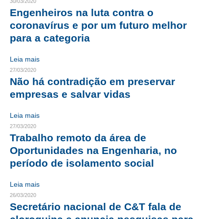
30/03/2020
Engenheiros na luta contra o
CONTRIBUIÇÕES
coronavírus e por um futuro melhor
para a categoria
CONTRIBUIÇÃO ASSISTENCIAL
CONTRIBUIÇÃO ASSOCIATIVA OU ANUIDADE DE SÓCIO
Leia mais
27/03/2020
CONTRIBUIÇÃO SINDICAL URBANA
Não há contradição em preservar
empresas e salvar vidas
REVISÃO DE APOSENTADORIA
Leia mais
FGTS EXPURGOS
27/03/2020
Trabalho remoto da área de
FGTS CORREÇÃO
Oportunidades na Engenharia, no
LEGISLAÇÃO
período de isolamento social
LEI 4.950-A/1966 – PISO SALARIAL
Leia mais
26/03/2020
LEI 5.194/1966 – REGULAMENTAÇÃO DA PROFISSÃO
Secretário nacional de C&T fala de
LEI 6.496/1977 – ART