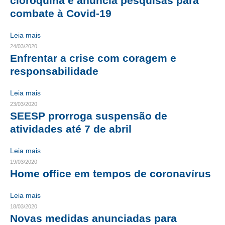
cloroquina e anuncia pesquisas para
combate à Covid-19
RES 1.002/2002 – CÓDIGO DE ÉTICA
Leia mais
HOMOLOGAÇÕES
24/03/2020
Enfrentar a crise com coragem e
PISO SALARIAL
responsabilidade
FIQUE POR DENTRO
Leia mais
OPORTUNIDADES
23/03/2020
SEESP prorroga suspensão de
APRESENTAÇÃO
atividades até 7 de abril
EMPREGO E ESTÁGIO
Leia mais
19/03/2020
CARREIRA
Home office em tempos de coronavírus
AUTÔNOMOS E SERVIÇOS
Leia mais
NEWSLETTER
18/03/2020
Novas medidas anunciadas para
GUIA DAS ENGENHARIAS