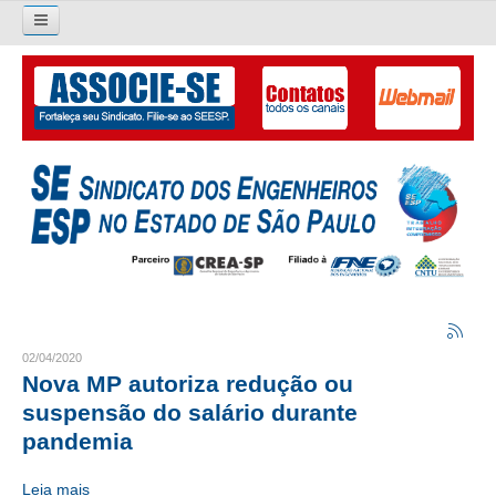
Pesquisar...
O SINDICATO
APRESENTAÇÃO
PALAVRA DO PRESIDENTE
DIRETORIA
DIRETORIA
LIVRO GESTÃO 2026-2029
02/04/2020
Nova MP autoriza redução ou
SUBSEDES SINDICAIS
suspensão do salário durante
pandemia
GALERIA EX-PRESIDENTES
Leia mais
ORGANOGRAMA