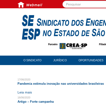
Pesquisar...
O SINDICATO
JURÍDICO
OPORTUNIDADES
17/06/2020
Pandemia estimula inovação nas universidades brasileiras
Leia mais
16/06/2020
Artigo – Forte campanha