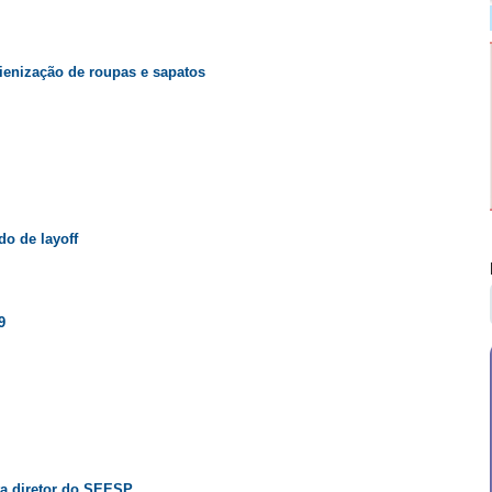
ienização de roupas e sapatos
o de layoff
9
ta diretor do SEESP