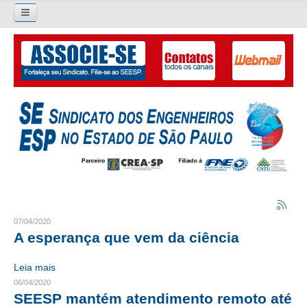
Pesquisar...
O SINDICATO
APRESENTAÇÃO
PALAVRA DO PRESIDENTE
DIRETORIA
DIRETORIA
LIVRO GESTÃO 2026-2029
07/04/2020
A esperança que vem da ciência
SUBSEDES SINDICAIS
Leia mais
GALERIA EX-PRESIDENTES
06/04/2020
SEESP mantém atendimento remoto até
ORGANOGRAMA