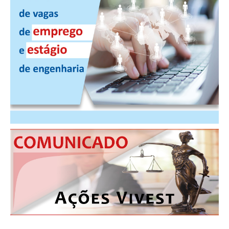
PUBLICAÇÕES
PUBLICIDADE
MANUAL DE REDAÇÃO
RELEASES
CONTATO
CADASTRO
ASSOCIE-SE
ATUALIZAÇÃO CADASTRAL
NÚCLEO JOVEM