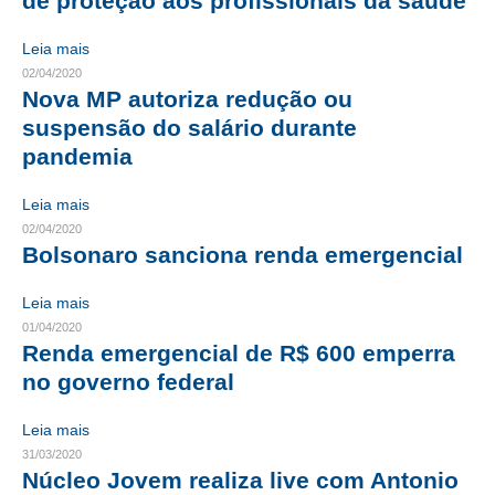
de proteção aos profissionais da saúde
RES 1.002/2002 – CÓDIGO DE ÉTICA
Leia mais
02/04/2020
HOMOLOGAÇÕES
Nova MP autoriza redução ou
suspensão do salário durante
PISO SALARIAL
pandemia
FIQUE POR DENTRO
Leia mais
OPORTUNIDADES
02/04/2020
Bolsonaro sanciona renda emergencial
APRESENTAÇÃO
Leia mais
EMPREGO E ESTÁGIO
01/04/2020
Renda emergencial de R$ 600 emperra
CARREIRA
no governo federal
AUTÔNOMOS E SERVIÇOS
Leia mais
NEWSLETTER
31/03/2020
Núcleo Jovem realiza live com Antonio
GUIA DAS ENGENHARIAS