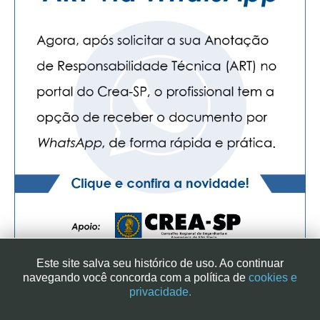
Este site salva seu histórico de uso. Ao continuar
navegando você concorda com a política de
cookies e
privacidade.
SINDICATO DOS ENGENHEIROS NO ESTADO DE SÃO PAULO
| RUA GENEBRA, 25 - CEP 01316-901 - SÃO PAULO/SP - BRASIL