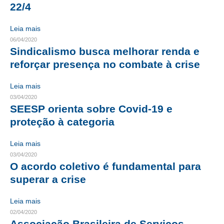
22/4
CRESCE BRASIL
Leia mais
CONSELHO TECNOLÓGICO
06/04/2020
Sindicalismo busca melhorar renda e
HISTÓRICO E ATUAÇÃO
reforçar presença no combate à crise
COMPOSIÇÃO
Leia mais
03/04/2020
CONSELHOS ASSESSORES
SEESP orienta sobre Covid-19 e
PERSONALIDADES DA TECNOLOGIA
proteção à categoria
NÚCLEO DA MULHER ENGENHEIRA
Leia mais
03/04/2020
TRANSPARÊNCIA
O acordo coletivo é fundamental para
superar a crise
JURÍDICO
Leia mais
CONSULTORIA
02/04/2020
ACORDOS, CONVENÇÕES E DISSÍDIOS
Associação Brasileira de Serviços