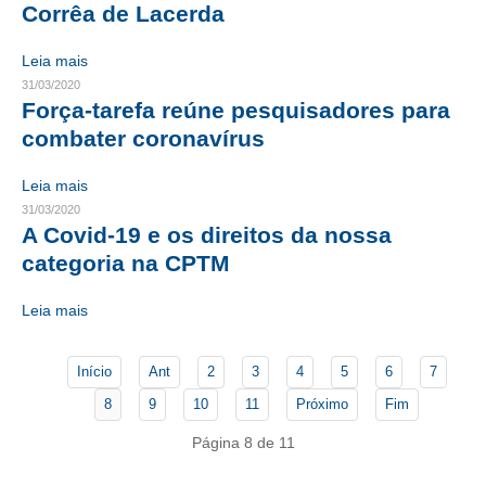
Corrêa de Lacerda
CONTATO
Leia mais
31/03/2020
CURSOS
Força-tarefa reúne pesquisadores para
ENGENHEIRO EMPREENDEDOR
combater coronavírus
SEESP EDUCAÇÃO
Leia mais
31/03/2020
PLATAFORMAS GRATUITAS
A Covid-19 e os direitos da nossa
categoria na CPTM
BENEFÍCIOS
APOSENTADORIA
Leia mais
CONVÊNIOS
Início
Ant
2
3
4
5
6
7
PLANO DE SAÚDE
8
9
10
11
Próximo
Fim
SEESPPREV
Página 8 de 11