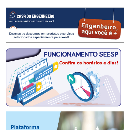
CONSÓRCIOS
CAMPANHAS SALARIAIS
COMUNICAÇÃO
PALAVRA DO MURILO
NOTÍCIAS
CONTEÚDO ESPECIAL
JORNAL DO ENGENHEIRO
AGENDA
SEESP NOTÍCIAS
NOTÍCIAS NO WHATSAPP
FOTOS