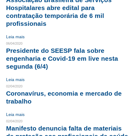
Hospitalares abre edital para
CONTRIBUIÇÕES
contratação temporária de 6 mil
profissionais
CONTRIBUIÇÃO ASSISTENCIAL
CONTRIBUIÇÃO ASSOCIATIVA OU ANUIDADE DE SÓCIO
Leia mais
06/04/2020
CONTRIBUIÇÃO SINDICAL URBANA
Presidente do SEESP fala sobre
engenharia e Covid-19 em live nesta
REVISÃO DE APOSENTADORIA
segunda (6/4)
FGTS EXPURGOS
Leia mais
FGTS CORREÇÃO
02/04/2020
Coronavírus, economia e mercado de
LEGISLAÇÃO
trabalho
LEI 4.950-A/1966 – PISO SALARIAL
Leia mais
02/04/2020
LEI 5.194/1966 – REGULAMENTAÇÃO DA PROFISSÃO
Manifesto denuncia falta de materiais
LEI 6.496/1977 – ART