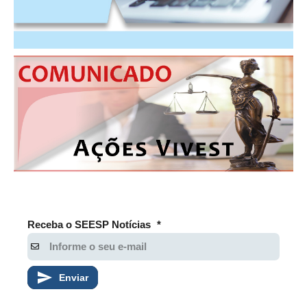
PUBLICAÇÕES
PUBLICIDADE
MANUAL DE REDAÇÃO
RELEASES
CONTATO
CADASTRO
ASSOCIE-SE
ATUALIZAÇÃO CADASTRAL
Receba o SEESP Notícias
*
NÚCLEO JOVEM
Enviar