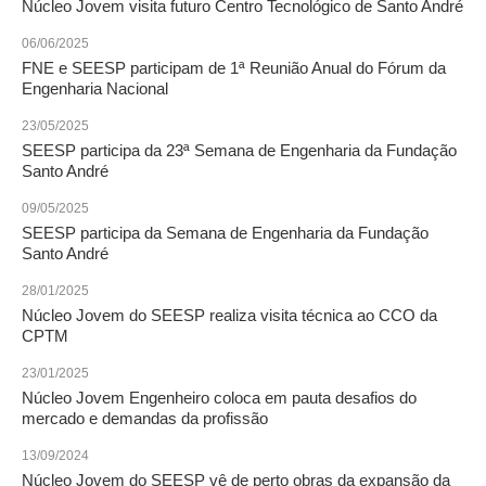
Núcleo Jovem visita futuro Centro Tecnológico de Santo André
RES 1.002/2002 – CÓDIGO DE ÉTICA
06/06/2025
FNE e SEESP participam de 1ª Reunião Anual do Fórum da
HOMOLOGAÇÕES
Engenharia Nacional
23/05/2025
PISO SALARIAL
SEESP participa da 23ª Semana de Engenharia da Fundação
Santo André
FIQUE POR DENTRO
09/05/2025
OPORTUNIDADES
SEESP participa da Semana de Engenharia da Fundação
Santo André
APRESENTAÇÃO
28/01/2025
EMPREGO E ESTÁGIO
Núcleo Jovem do SEESP realiza visita técnica ao CCO da
CPTM
CARREIRA
23/01/2025
AUTÔNOMOS E SERVIÇOS
Núcleo Jovem Engenheiro coloca em pauta desafios do
mercado e demandas da profissão
NEWSLETTER
13/09/2024
Núcleo Jovem do SEESP vê de perto obras da expansão da
GUIA DAS ENGENHARIAS