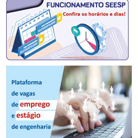
CONSÓRCIOS
CAMPANHAS SALARIAIS
COMUNICAÇÃO
PALAVRA DO MURILO
NOTÍCIAS
CONTEÚDO ESPECIAL
JORNAL DO ENGENHEIRO
AGENDA
SEESP NOTÍCIAS
NOTÍCIAS NO WHATSAPP
FOTOS