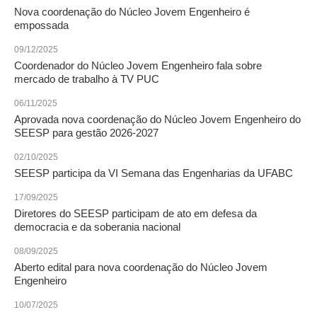
Nova coordenação do Núcleo Jovem Engenheiro é
empossada
CONTRIBUIÇÕES
09/12/2025
CONTRIBUIÇÃO ASSISTENCIAL
Coordenador do Núcleo Jovem Engenheiro fala sobre
mercado de trabalho à TV PUC
CONTRIBUIÇÃO ASSOCIATIVA OU ANUIDADE DE SÓCIO
06/11/2025
CONTRIBUIÇÃO SINDICAL URBANA
Aprovada nova coordenação do Núcleo Jovem Engenheiro do
SEESP para gestão 2026-2027
REVISÃO DE APOSENTADORIA
02/10/2025
FGTS EXPURGOS
SEESP participa da VI Semana das Engenharias da UFABC
17/09/2025
FGTS CORREÇÃO
Diretores do SEESP participam de ato em defesa da
democracia e da soberania nacional
LEGISLAÇÃO
08/09/2025
LEI 4.950-A/1966 – PISO SALARIAL
Aberto edital para nova coordenação do Núcleo Jovem
Engenheiro
LEI 5.194/1966 – REGULAMENTAÇÃO DA PROFISSÃO
10/07/2025
LEI 6.496/1977 – ART