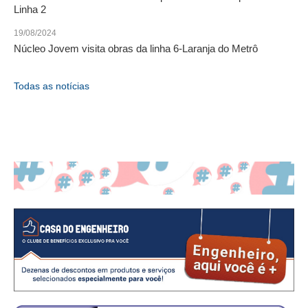
Linha 2
CONTATO
19/08/2024
Núcleo Jovem visita obras da linha 6-Laranja do Metrô
CURSOS
ENGENHEIRO EMPREENDEDOR
Todas as notícias
SEESP EDUCAÇÃO
PLATAFORMAS GRATUITAS
BENEFÍCIOS
APOSENTADORIA
CONVÊNIOS
PLANO DE SAÚDE
SEESPPREV