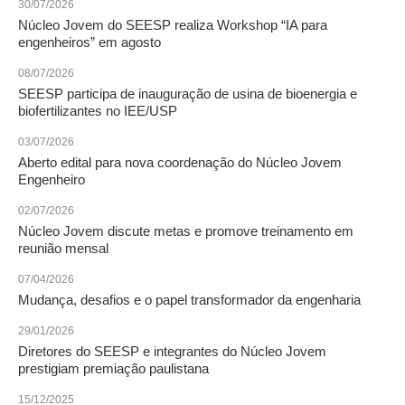
30/07/2026
Núcleo Jovem do SEESP realiza Workshop “IA para
CRESCE BRASIL
engenheiros” em agosto
CONSELHO TECNOLÓGICO
08/07/2026
SEESP participa de inauguração de usina de bioenergia e
HISTÓRICO E ATUAÇÃO
biofertilizantes no IEE/USP
COMPOSIÇÃO
03/07/2026
Aberto edital para nova coordenação do Núcleo Jovem
Engenheiro
CONSELHOS ASSESSORES
02/07/2026
PERSONALIDADES DA TECNOLOGIA
Núcleo Jovem discute metas e promove treinamento em
reunião mensal
NÚCLEO DA MULHER ENGENHEIRA
07/04/2026
TRANSPARÊNCIA
Mudança, desafios e o papel transformador da engenharia
JURÍDICO
29/01/2026
Diretores do SEESP e integrantes do Núcleo Jovem
CONSULTORIA
prestigiam premiação paulistana
15/12/2025
ACORDOS, CONVENÇÕES E DISSÍDIOS