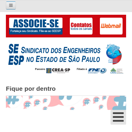
Pesquisar...
O SINDICATO
APRESENTAÇÃO
PALAVRA DO PRESIDENTE
DIRETORIA
DIRETORIA
Fique por dentro
LIVRO GESTÃO 2026-2029
SUBSEDES SINDICAIS
GALERIA EX-PRESIDENTES
ORGANOGRAMA