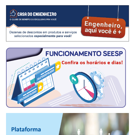
CONSÓRCIOS
CAMPANHAS SALARIAIS
COMUNICAÇÃO
PALAVRA DO MURILO
NOTÍCIAS
CONTEÚDO ESPECIAL
JORNAL DO ENGENHEIRO
AGENDA
SEESP NOTÍCIAS
NOTÍCIAS NO WHATSAPP
FOTOS