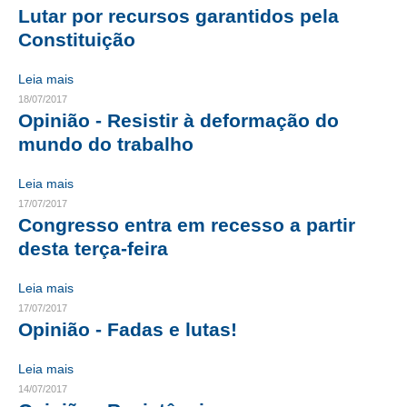
Lutar por recursos garantidos pela
RES 1.002/2002 – CÓDIGO DE ÉTICA
Constituição
HOMOLOGAÇÕES
Leia mais
18/07/2017
PISO SALARIAL
Opinião - Resistir à deformação do
mundo do trabalho
FIQUE POR DENTRO
OPORTUNIDADES
Leia mais
17/07/2017
APRESENTAÇÃO
Congresso entra em recesso a partir
desta terça-feira
EMPREGO E ESTÁGIO
Leia mais
CARREIRA
17/07/2017
Opinião - Fadas e lutas!
AUTÔNOMOS E SERVIÇOS
Leia mais
NEWSLETTER
14/07/2017
GUIA DAS ENGENHARIAS