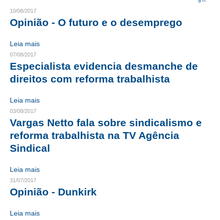
10/08/2017
CRESCE BRASIL
Opinião - O futuro e o desemprego
CONSELHO TECNOLÓGICO
Leia mais
07/08/2017
HISTÓRICO E ATUAÇÃO
Especialista evidencia desmanche de
direitos com reforma trabalhista
COMPOSIÇÃO
CONSELHOS ASSESSORES
Leia mais
03/08/2017
PERSONALIDADES DA TECNOLOGIA
Vargas Netto fala sobre sindicalismo e
reforma trabalhista na TV Agência
NÚCLEO DA MULHER ENGENHEIRA
Sindical
TRANSPARÊNCIA
Leia mais
JURÍDICO
31/07/2017
Opinião - Dunkirk
CONSULTORIA
Leia mais
ACORDOS, CONVENÇÕES E DISSÍDIOS