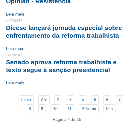
Opinião - Resistência
CONTATO
Leia mais
14/07/2017
CURSOS
Dieese lançará jornada especial sobre
enfrentamento da reforma trabalhista
ENGENHEIRO EMPREENDEDOR
Leia mais
SEESP EDUCAÇÃO
12/07/2017
PLATAFORMAS GRATUITAS
Senado aprova reforma trabalhista e
texto segue à sanção presidencial
BENEFÍCIOS
Leia mais
APOSENTADORIA
CONVÊNIOS
Início
Ant
2
3
4
5
6
7
8
9
10
11
Próximo
Fim
PLANO DE SAÚDE
Página 7 de 15
SEESPPREV