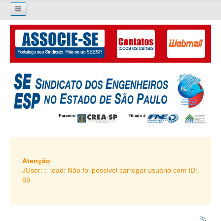
×
Pesquisar...
O SINDICATO
APRESENTAÇÃO
PALAVRA DO PRESIDENTE
DIRETORIA
DIRETORIA
LIVRO GESTÃO 2026-2029
Atenção
JUser: :_load: Não foi possível carregar usuário com ID:
SUBSEDES SINDICAIS
69
GALERIA EX-PRESIDENTES
ORGANOGRAMA