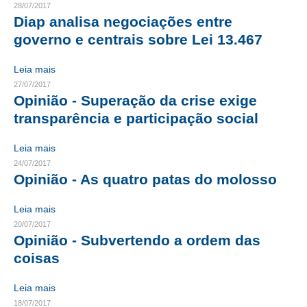
28/07/2017
Diap analisa negociações entre
CONTRIBUIÇÕES
governo e centrais sobre Lei 13.467
CONTRIBUIÇÃO ASSISTENCIAL
Leia mais
CONTRIBUIÇÃO ASSOCIATIVA OU ANUIDADE DE SÓCIO
27/07/2017
Opinião - Superação da crise exige
CONTRIBUIÇÃO SINDICAL URBANA
transparência e participação social
REVISÃO DE APOSENTADORIA
Leia mais
24/07/2017
FGTS EXPURGOS
Opinião - As quatro patas do molosso
FGTS CORREÇÃO
Leia mais
LEGISLAÇÃO
20/07/2017
Opinião - Subvertendo a ordem das
LEI 4.950-A/1966 – PISO SALARIAL
coisas
LEI 5.194/1966 – REGULAMENTAÇÃO DA PROFISSÃO
Leia mais
18/07/2017
LEI 6.496/1977 – ART