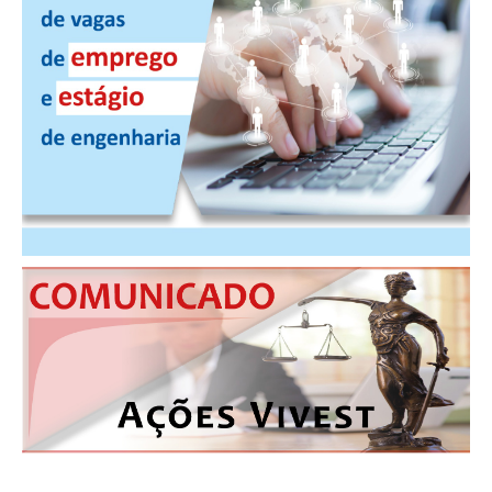
PUBLICAÇÕES
PUBLICIDADE
MANUAL DE REDAÇÃO
RELEASES
CONTATO
CADASTRO
ASSOCIE-SE
ATUALIZAÇÃO CADASTRAL
NÚCLEO JOVEM