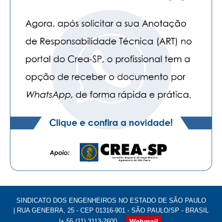
SINDICATO DOS ENGENHEIROS NO ESTADO DE SÃO PAULO
| RUA GENEBRA, 25 - CEP 01316-901 - SÃO PAULO/SP - BRASIL
|+ 55 (11) 3113-2600