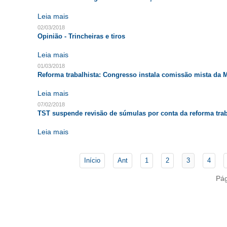
Leia mais
02/03/2018
Opinião - Trincheiras e tiros
Leia mais
01/03/2018
Reforma trabalhista: Congresso instala comissão mista da M
Leia mais
07/02/2018
TST suspende revisão de súmulas por conta da reforma trab
Leia mais
Início
Ant
1
2
3
4
Pág