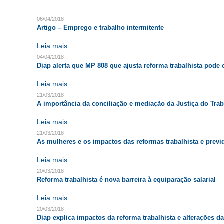
06/04/2018
Artigo – Emprego e trabalho intermitente
Leia mais
04/04/2018
Diap alerta que MP 808 que ajusta reforma trabalhista pode
Leia mais
21/03/2018
A importância da conciliação e mediação da Justiça do Tra
Leia mais
21/03/2018
As mulheres e os impactos das reformas trabalhista e previ
Leia mais
20/03/2018
Reforma trabalhista é nova barreira à equiparação salarial
Leia mais
20/03/2018
Diap explica impactos da reforma trabalhista e alterações d