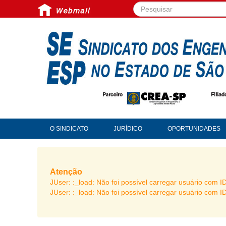
Pesquisar...
O SINDICATO
JURÍDICO
OPORTUNIDADES
Atenção
JUser: :_load: Não foi possível carregar usuário com I
JUser: :_load: Não foi possível carregar usuário com I