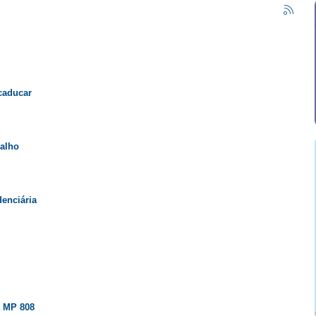
 caducar
balho
denciária
a MP 808