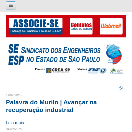
Pesquisar...
O SINDICATO
APRESENTAÇÃO
PALAVRA DO PRESIDENTE
DIRETORIA
DIRETORIA
LIVRO GESTÃO 2026-2029
11/02/2025
Palavra do Murilo | Avançar na
SUBSEDES SINDICAIS
recuperação industrial
GALERIA EX-PRESIDENTES
Leia mais
04/02/2025
ORGANOGRAMA