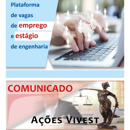
PUBLICAÇÕES
PUBLICIDADE
MANUAL DE REDAÇÃO
RELEASES
CONTATO
CADASTRO
ASSOCIE-SE
ATUALIZAÇÃO CADASTRAL
NÚCLEO JOVEM