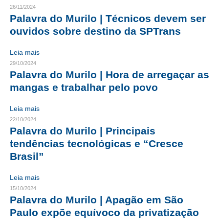
26/11/2024
Palavra do Murilo | Técnicos devem ser
RES 1.002/2002 – CÓDIGO DE ÉTICA
ouvidos sobre destino da SPTrans
HOMOLOGAÇÕES
Leia mais
PISO SALARIAL
29/10/2024
Palavra do Murilo | Hora de arregaçar as
FIQUE POR DENTRO
mangas e trabalhar pelo povo
OPORTUNIDADES
Leia mais
APRESENTAÇÃO
22/10/2024
Palavra do Murilo | Principais
EMPREGO E ESTÁGIO
tendências tecnológicas e “Cresce
Brasil”
CARREIRA
Leia mais
AUTÔNOMOS E SERVIÇOS
15/10/2024
Palavra do Murilo | Apagão em São
NEWSLETTER
Paulo expõe equívoco da privatização
GUIA DAS ENGENHARIAS