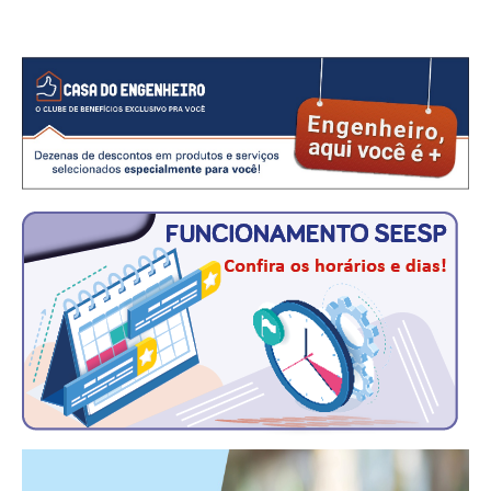
CONSÓRCIOS
CAMPANHAS SALARIAIS
COMUNICAÇÃO
PALAVRA DO MURILO
NOTÍCIAS
CONTEÚDO ESPECIAL
JORNAL DO ENGENHEIRO
AGENDA
SEESP NOTÍCIAS
NOTÍCIAS NO WHATSAPP
FOTOS