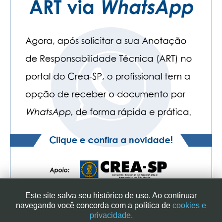
Este site salva seu histórico de uso. Ao continuar
navegando você concorda com a política de
cookies e
privacidade.
SINDICATO DOS ENGENHEIROS NO ESTADO DE SÃO PAULO