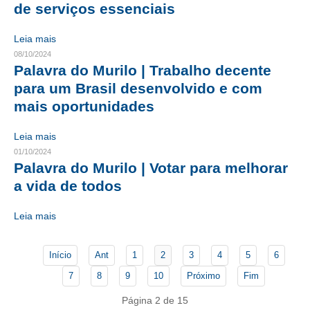
de serviços essenciais
CONTATO
Leia mais
08/10/2024
CURSOS
Palavra do Murilo | Trabalho decente
ENGENHEIRO EMPREENDEDOR
para um Brasil desenvolvido e com
mais oportunidades
SEESP EDUCAÇÃO
Leia mais
PLATAFORMAS GRATUITAS
01/10/2024
Palavra do Murilo | Votar para melhorar
BENEFÍCIOS
a vida de todos
APOSENTADORIA
Leia mais
CONVÊNIOS
PLANO DE SAÚDE
Início
Ant
1
2
3
4
5
6
7
8
9
10
Próximo
Fim
SEESPPREV
Página 2 de 15