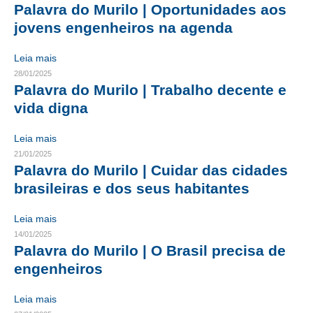
Palavra do Murilo | Oportunidades aos
CRESCE BRASIL
jovens engenheiros na agenda
CONSELHO TECNOLÓGICO
Leia mais
28/01/2025
HISTÓRICO E ATUAÇÃO
Palavra do Murilo | Trabalho decente e
vida digna
COMPOSIÇÃO
Leia mais
CONSELHOS ASSESSORES
21/01/2025
PERSONALIDADES DA TECNOLOGIA
Palavra do Murilo | Cuidar das cidades
brasileiras e dos seus habitantes
NÚCLEO DA MULHER ENGENHEIRA
Leia mais
TRANSPARÊNCIA
14/01/2025
Palavra do Murilo | O Brasil precisa de
JURÍDICO
engenheiros
CONSULTORIA
Leia mais
ACORDOS, CONVENÇÕES E DISSÍDIOS