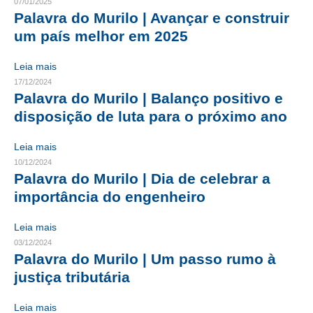
07/01/2025
Palavra do Murilo | Avançar e construir
CONTRIBUIÇÕES
um país melhor em 2025
CONTRIBUIÇÃO ASSISTENCIAL
Leia mais
CONTRIBUIÇÃO ASSOCIATIVA OU ANUIDADE DE SÓCIO
17/12/2024
Palavra do Murilo | Balanço positivo e
CONTRIBUIÇÃO SINDICAL URBANA
disposição de luta para o próximo ano
REVISÃO DE APOSENTADORIA
Leia mais
10/12/2024
FGTS EXPURGOS
Palavra do Murilo | Dia de celebrar a
importância do engenheiro
FGTS CORREÇÃO
LEGISLAÇÃO
Leia mais
03/12/2024
LEI 4.950-A/1966 – PISO SALARIAL
Palavra do Murilo | Um passo rumo à
justiça tributária
LEI 5.194/1966 – REGULAMENTAÇÃO DA PROFISSÃO
Leia mais
LEI 6.496/1977 – ART